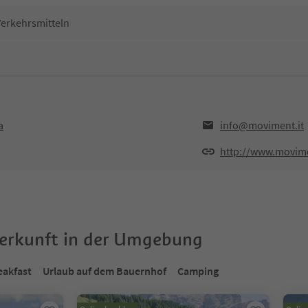
Verkehrsmitteln
a
info@moviment.it
http://www.movime
terkunft in der Umgebung
eakfast
Urlaub auf dem Bauernhof
Camping