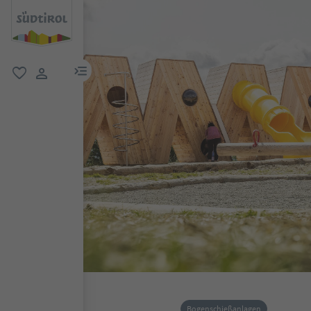
menu link
favorit
user link
Bogenschießanlagen