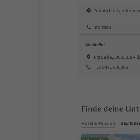
Anfahrt mit anderen 
Kontakt
Movimënt
Piz La Ila,39033,La Vill
+39 0471 836366
Finde deine Un
Hotel & Pension
Bed & Br