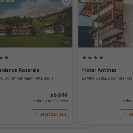
e buchbar
Online buchbar
1
/
25
sidence Rosarela
Hotel Antines
ia, Dolomitenregion Alta Badia
La Villa, Badia, Dolomitenreg
ab
84
€
Nacht / Gäste Inkl. MwSt.
Nacht /
Jetzt buchen
J