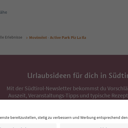
Nähe
lle Erlebnisse
Movimënt - Active Park Piz La Ila
Urlaubsideen für dich in Südti
Mit der Südtirol-Newsletter bekommst du Vorschlä
Auszeit, Veranstaltungs-Tipps und typische Rezepte
Postfach.
E-Mail Adresse