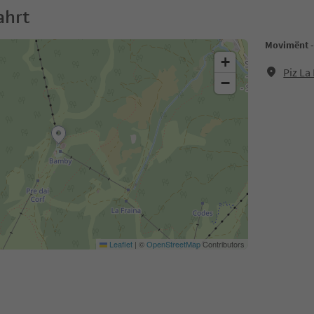
ahrt
Movimënt - 
+
Piz La 
−
Leaflet
|
©
OpenStreetMap
Contributors