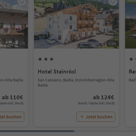
Online buchbar
Onlin
1
/
9
1
/
26
Hotel Steinrösl
Re
on Alta Badia
San Cassiano, Badia, Dolomitenregion Alta
Bad
Badia
ab
110
€
ab
124
€
Gäste Inkl. MwSt.
Nacht / Gäste Inkl. MwSt.
tzt buchen
Jetzt buchen