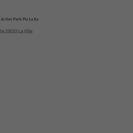
Active Park Piz La Ila
Ila,39033,La Villa