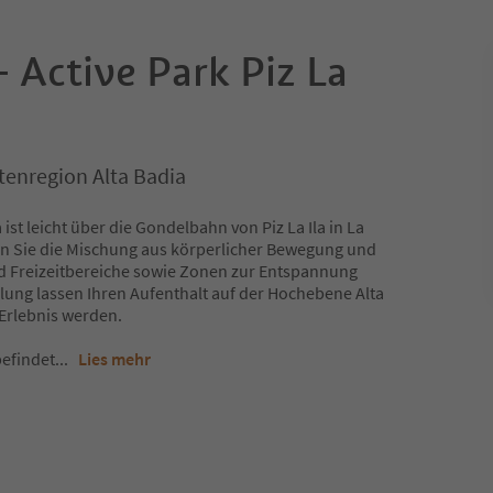
 Active Park Piz La
itenregion Alta Badia
 ist leicht über die Gondelbahn von Piz La Ila in La
nden Sie die Mischung aus körperlicher Bewegung und
nd Freizeitbereiche sowie Zonen zur Entspannung
ng lassen Ihren Aufenthalt auf der Hochebene Alta
Erlebnis werden.
befindet
...
Lies mehr