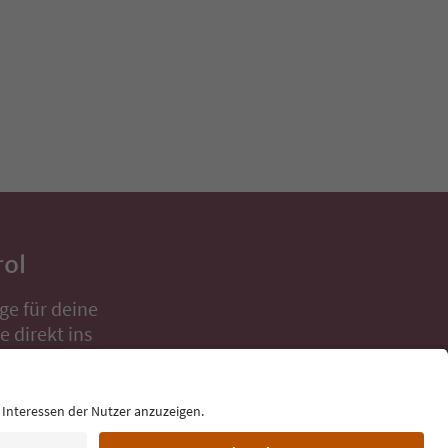
rol
ge für deine
 direkt ins