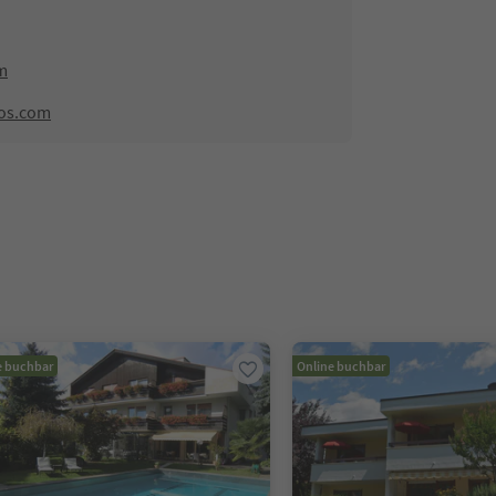
m
jos.com
e buchbar
Online buchbar