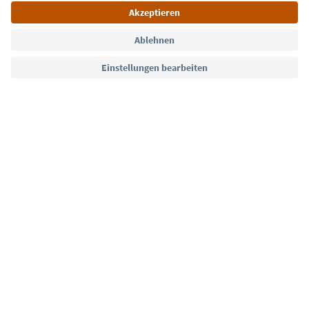
Sprache: Deutsch
Südtirol Guide App
FAQ
Kontakt
Presse
MICE
Datenschutzerklärung
AGB
Impressum
Cookie Policy
Film commission
Über uns
Zugänglichkeitserklärung
Südtirol B2B