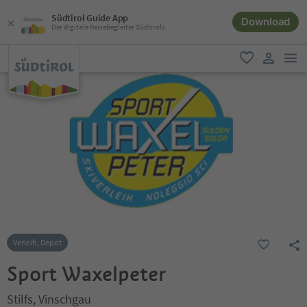
Südtirol Guide App
Download
Der digitale Reisebegleiter Südtirols
men
favorit
user lin
Verleih, Depot
Sport Waxelpeter
Stilfs, Vinschgau