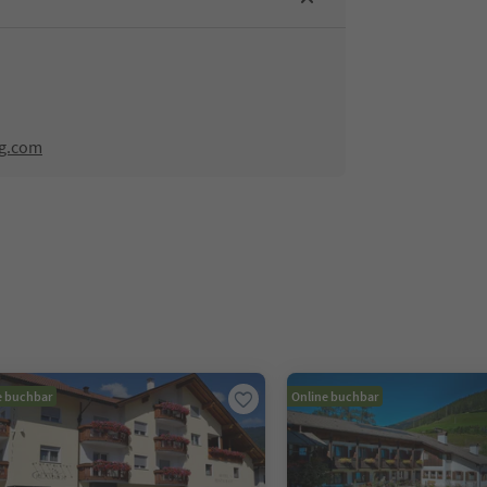
ng.com
e buchbar
Online buchbar