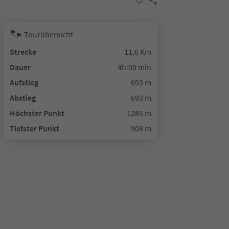
Tourübersicht
Strecke
11,6 Km
Dauer
4h:00 min
Aufstieg
693 m
Abstieg
693 m
Höchster Punkt
1285 m
Tiefster Punkt
908 m