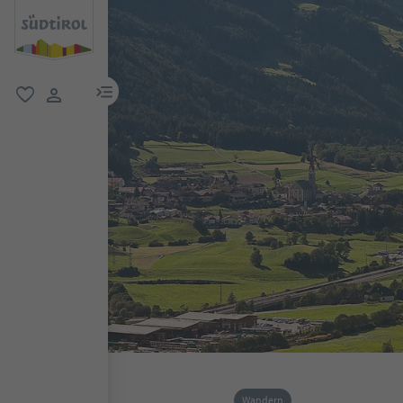
menu link
favorit
user link
Wandern