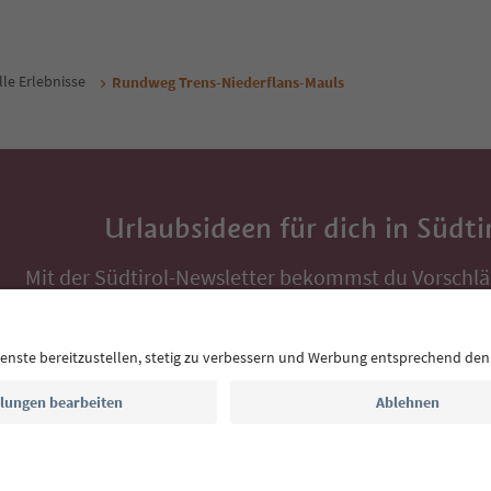
lle Erlebnisse
Rundweg Trens-Niederflans-Mauls
Urlaubsideen für dich in Südti
Mit der Südtirol-Newsletter bekommst du Vorschlä
Auszeit, Veranstaltungs-Tipps und typische Rezepte
Postfach.
E-Mail Adresse
Jetzt anmelden