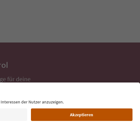
rol
ge für deine
 direkt ins