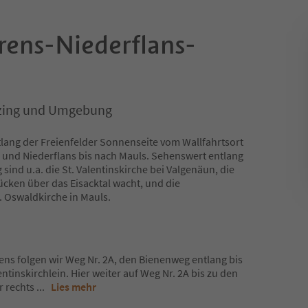
ens-Niederflans-
erzing und Umgebung
lang der Freienfelder Sonnenseite vom Wallfahrtsort
 und Niederflans bis nach Mauls. Sehenswert entlang
ind u.a. die St. Valentinskirche bei Valgenäun, die
cken über das Eisacktal wacht, und die
. Oswaldkirche in Mauls.
ens folgen wir Weg Nr. 2A, den Bienenweg entlang bis
tinskirchlein. Hier weiter auf Weg Nr. 2A bis zu den
r rechts
...
Lies mehr