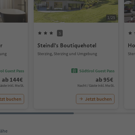
1
/
25
S
r
Steindl's Boutiquehotel
Ho
bung
Sterzing, Sterzing und Umgebung
Ste
ol Guest Pass
Südtirol Guest Pass
ab
144
€
ab
95
€
Gäste Inkl. MwSt.
Nacht / Gäste Inkl. MwSt.
tzt buchen
Jetzt buchen
Nähe