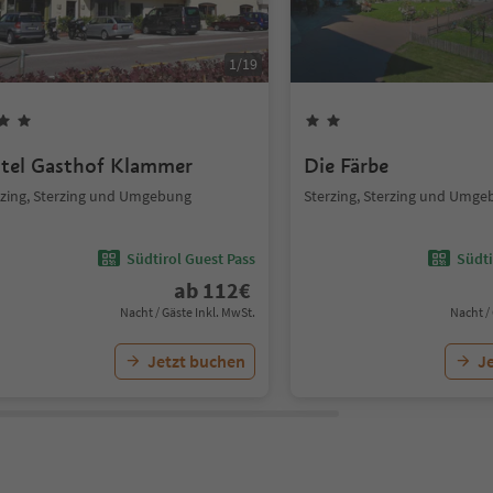
1
/
19
tel Gasthof Klammer
Die Färbe
rzing, Sterzing und Umgebung
Sterzing, Sterzing und Umg
Südtirol Guest Pass
Südti
ab
112
€
Nacht / Gäste Inkl. MwSt.
Nacht /
Jetzt buchen
J