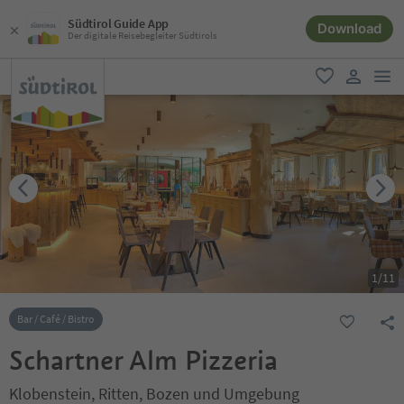
Südtirol Guide App
Download
Der digitale Reisebegleiter Südtirols
men
favorit
user lin
1
/
11
Bar / Café / Bistro
Schartner Alm Pizzeria
Klobenstein, Ritten, Bozen und Umgebung