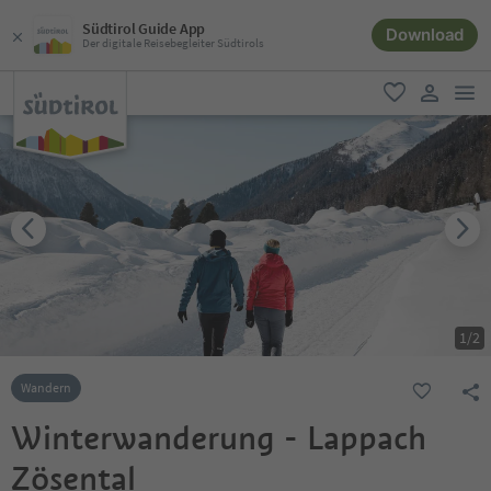
Südtirol Guide App
Download
Der digitale Reisebegleiter Südtirols
men
favorit
user lin
1
/
2
Wandern
Winterwanderung - Lappach
Zösental