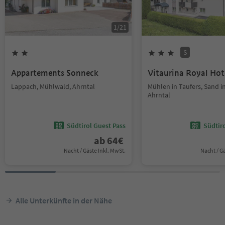
1
/
21
S
Appartements Sonneck
Vitaurina Royal Hot
Lappach, Mühlwald, Ahrntal
Mühlen in Taufers, Sand in
Ahrntal
Südtirol Guest Pass
Südtir
ab
64
€
Nacht / Gäste Inkl. MwSt.
Nacht / G
Alle Unterkünfte in der Nähe