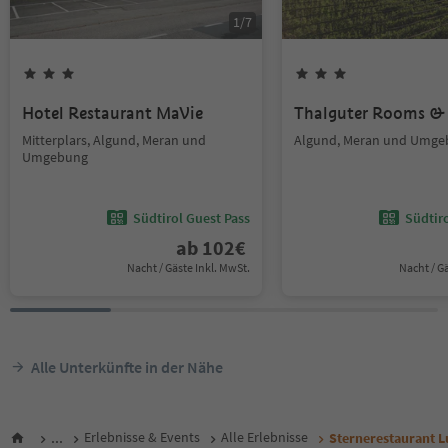
1
/
7
Hotel Restaurant MaVie
Thalguter Rooms & 
Mitterplars, Algund, Meran und
Algund, Meran und Umge
Umgebung
Südtirol Guest Pass
Südtir
ab
102
€
Nacht / Gäste Inkl. MwSt.
Nacht / G
Alle Unterkünfte in der Nähe
...
Erlebnisse & Events
Alle Erlebnisse
Sternerestaurant L