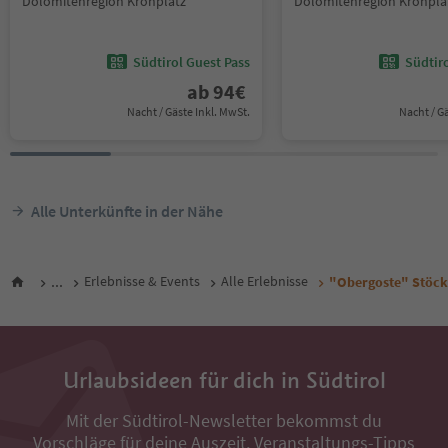
Dolomitenregion Kronplatz
Dolomitenregion Kronpla
Südtirol Guest Pass
Südtir
ab
94
€
Nacht / Gäste Inkl. MwSt.
Nacht / G
Alle Unterkünfte in der Nähe
...
Erlebnisse & Events
Alle Erlebnisse
"Obergoste" Stöckl
Urlaubsideen für dich in Südtirol
Mit der Südtirol-Newsletter bekommst du
Vorschläge für deine Auszeit, Veranstaltungs-Tipps