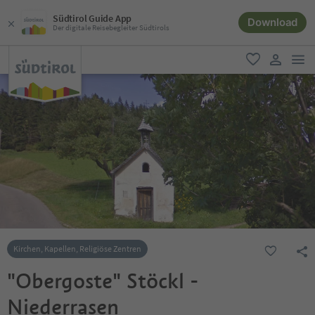
Südtirol Guide App
Download
Der digitale Reisebegleiter Südtirols
men
favorit
user lin
Kirchen, Kapellen, Religiöse Zentren
"Obergoste" Stöckl -
Niederrasen