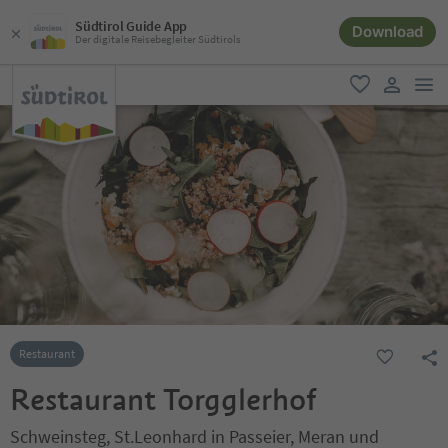
Südtirol Guide App
Download
Der digitale Reisebegleiter Südtirols
men
favorit
user lin
Restaurant
Restaurant Torgglerhof
Schweinsteg, St.Leonhard in Passeier, Meran und