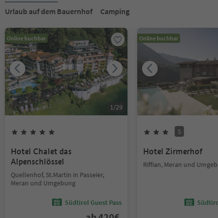
Urlaub auf dem Bauernhof
Camping
Online buchbar
Online buchbar
1
/
29
S
Hotel Chalet das
Hotel Zirmerhof
Alpenschlössel
Riffian, Meran und Umge
Quellenhof, St.Martin in Passeier,
Meran und Umgebung
Südtirol Guest Pass
Südtir
ab
420
€