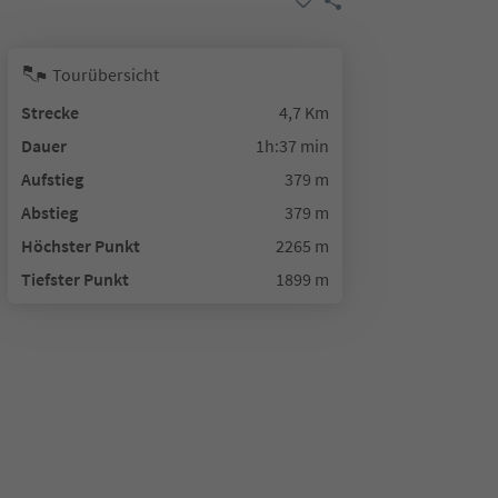
Tourübersicht
Strecke
4,7 Km
Dauer
1h:37 min
Aufstieg
379 m
Abstieg
379 m
Höchster Punkt
2265 m
Tiefster Punkt
1899 m