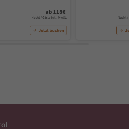
ab
118
€
Nacht / Gäste Inkl. MwSt.
Nacht /
Jetzt buchen
J
rol