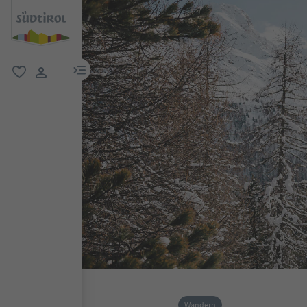
menu link
favorit
user link
Wandern