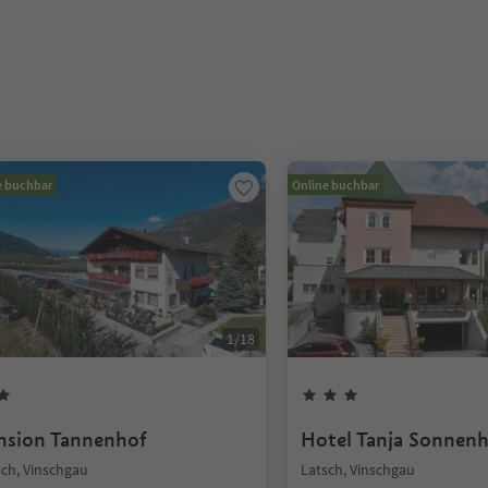
e buchbar
Online buchbar
1
/
18
nsion Tannenhof
Hotel Tanja Sonnen
sch, Vinschgau
Latsch, Vinschgau