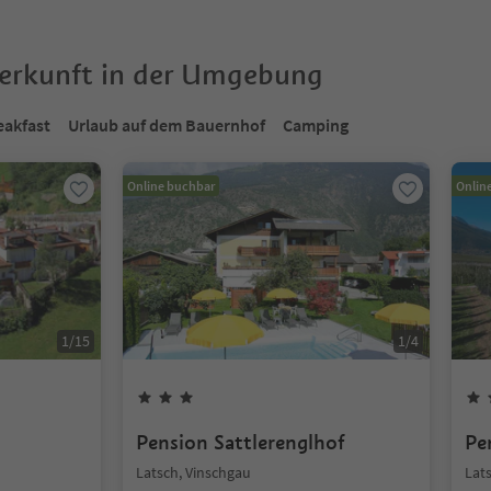
terkunft in der Umgebung
eakfast
Urlaub auf dem Bauernhof
Camping
Online buchbar
Onlin
1
/
15
1
/
4
Pension Sattlerenglhof
Pe
Latsch, Vinschgau
Lat