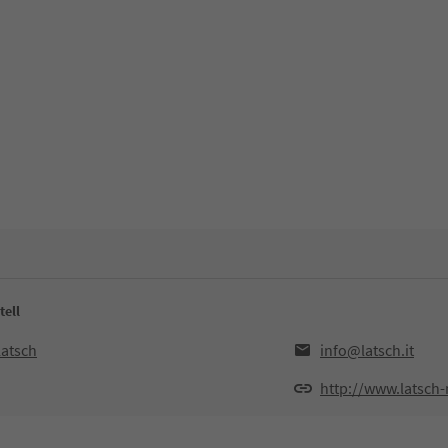
tell
Latsch
info@latsch.it
http://www.latsch-m