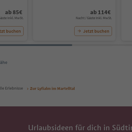
ab
85
€
ab
114
€
Gäste Inkl. MwSt.
Nacht / Gäste Inkl. MwSt.
tzt buchen
Jetzt buchen
Nähe
lle Erlebnisse
Zur Lyfialm im Martelltal
Urlaubsideen für dich in Südti