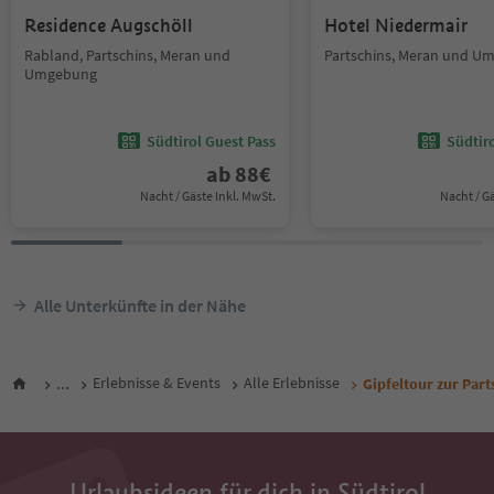
Residence Augschöll
Hotel Niedermair
Rabland, Partschins, Meran und
Partschins, Meran und U
Umgebung
Südtirol Guest Pass
Südtir
ab
88
€
Nacht / Gäste Inkl. MwSt.
Nacht / G
Alle Unterkünfte in der Nähe
...
Erlebnisse & Events
Alle Erlebnisse
Gipfeltour zur Part
Urlaubsideen für dich in Südtirol