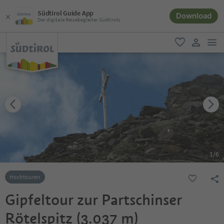
Südtirol Guide App
Download
Der digitale Reisebegleiter Südtirols
men
favorit
user lin
1
/
6
Hochtouren
Gipfeltour zur Partschinser
Rötelspitz (3.037 m)