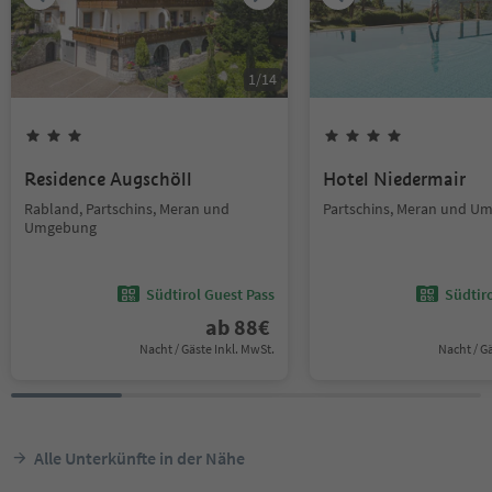
1
/
14
Residence Augschöll
Hotel Niedermair
Rabland, Partschins, Meran und
Partschins, Meran und U
Umgebung
Südtirol Guest Pass
Südtir
ab
88
€
Nacht / Gäste Inkl. MwSt.
Nacht / G
Alle Unterkünfte in der Nähe