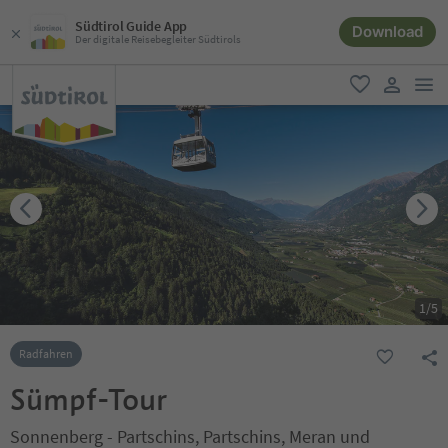
Südtirol Guide App
Download
Der digitale Reisebegleiter Südtirols
men
favorit
user lin
1
/
5
Radfahren
Sümpf-Tour
Sonnenberg - Partschins, Partschins, Meran und