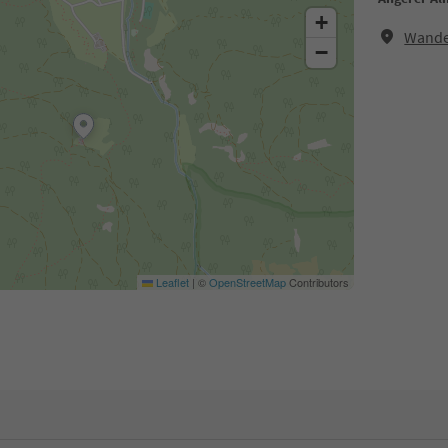
+
Wande
−
Leaflet
|
©
OpenStreetMap
Contributors