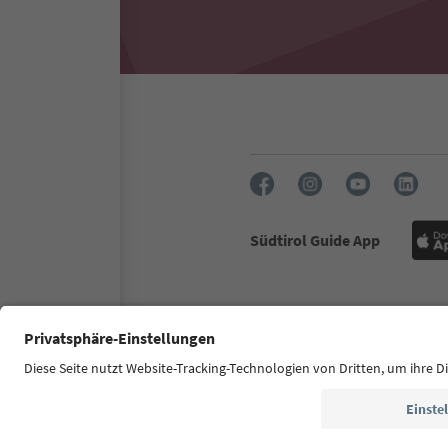
Südtirol Guide App
FAQ
Kontakt
Presse
MI
Zugänglichkeitserklärung
© 2026 IDM Südtirol