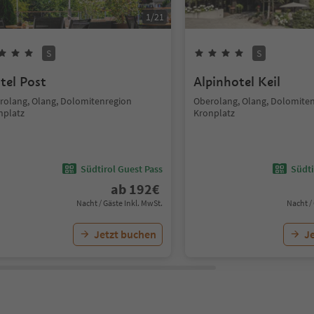
1
/
21
S
S
tel Post
Alpinhotel Keil
rolang, Olang, Dolomitenregion
Oberolang, Olang, Dolomite
nplatz
Kronplatz
Südtirol Guest Pass
Südti
ab
192
€
Nacht / Gäste Inkl. MwSt.
Nacht /
Jetzt buchen
J