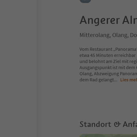
Angerer Al
Mitterolang, Olang, D
Vom Restaurant „Panorama“ f
etwa 45 Minuten erreichbar
und belohnt am Ziel mit re
Ausgangspunkt ist mit dem Ci
Olang, Abzweigung Panoram
dem Rad gelangt
...
Lies me
Standort & Anf