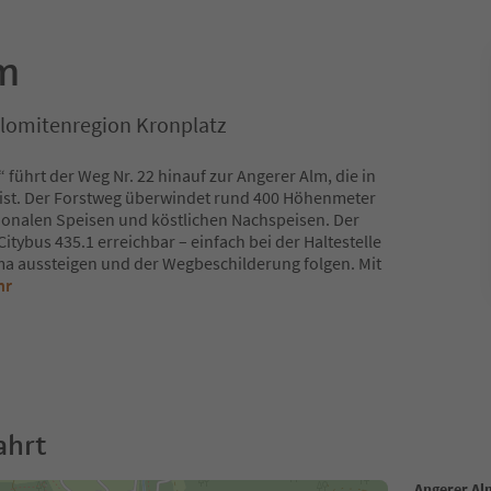
m
olomitenregion Kronplatz
ührt der Weg Nr. 22 hinauf zur Angerer Alm, die in
 ist. Der Forstweg überwindet rund 400 Höhenmeter
gionalen Speisen und köstlichen Nachspeisen. Der
tybus 435.1 erreichbar – einfach bei der Haltestelle
a aussteigen und der Wegbeschilderung folgen. Mit
hr
ahrt
Angerer Al