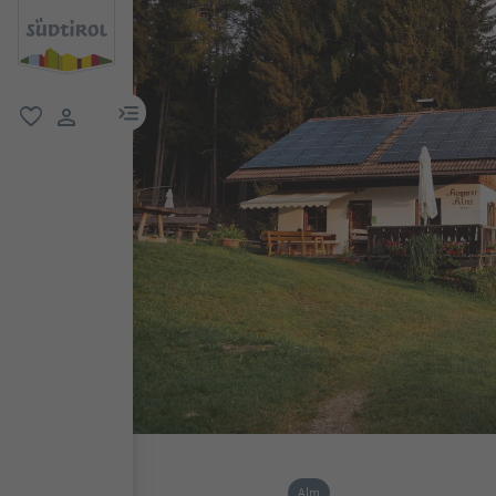
menu link
favorit
user link
Alm