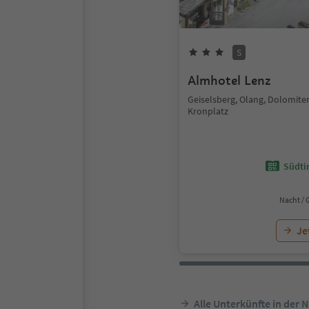
S
Almhotel Lenz
Geiselsberg, Olang, Dolomite
Kronplatz
Südtir
Nacht / 
Je
Alle Unterkünfte in der 