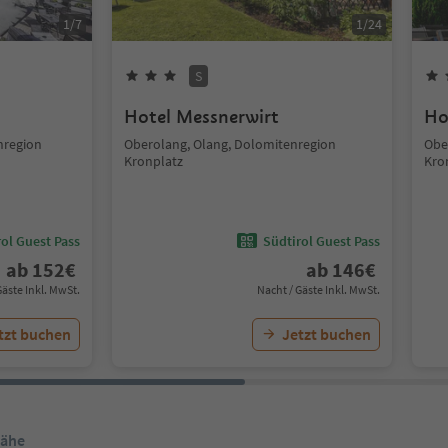
1
/
7
1
/
24
S
Hotel Messnerwirt
Ho
nregion
Oberolang, Olang, Dolomitenregion
Obe
Kronplatz
Kro
ol Guest Pass
Südtirol Guest Pass
ab
152
€
ab
146
€
Gäste Inkl. MwSt.
Nacht / Gäste Inkl. MwSt.
tzt buchen
Jetzt buchen
Nähe