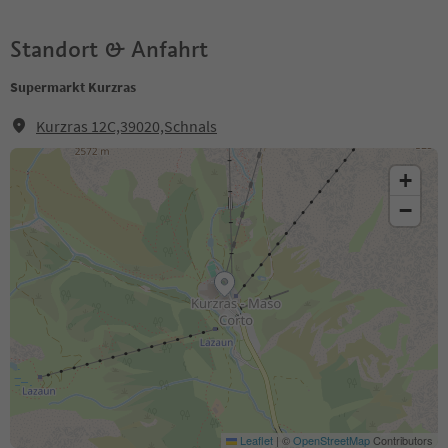
Standort & Anfahrt
Supermarkt Kurzras
Kurzras 12C,39020,Schnals
+
−
Leaflet
|
©
OpenStreetMap
Contributors