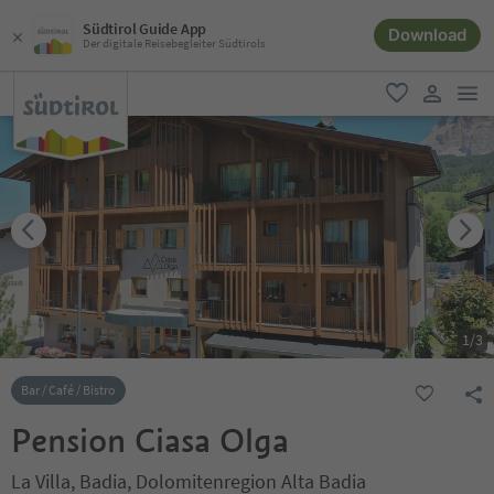
Südtirol Guide App
Download
Der digitale Reisebegleiter Südtirols
men
favorit
user lin
1
/
3
Bar / Café / Bistro
Pension Ciasa Olga
La Villa, Badia, Dolomitenregion Alta Badia