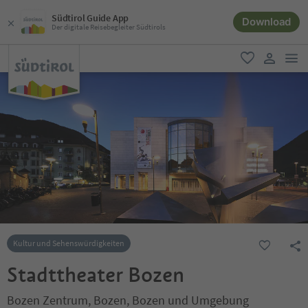
Südtirol Guide App
Download
Der digitale Reisebegleiter Südtirols
men
favorit
user lin
Kultur und Sehenswürdigkeiten
Stadttheater Bozen
Bozen Zentrum, Bozen, Bozen und Umgebung