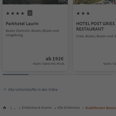
1
/
29
S
Parkhotel Laurin
HOTEL POST GRIES 
RESTAURANT
Bozen Zentrum, Bozen, Bozen und
Umgebung
Gries, Bozen, Bozen und
ab
192
€
Nacht / Gäste Inkl. MwSt.
Nacht / G
Alle Unterkünfte in der Nähe
...
Erlebnisse & Events
Alle Erlebnisse
Stadttheater Bozen