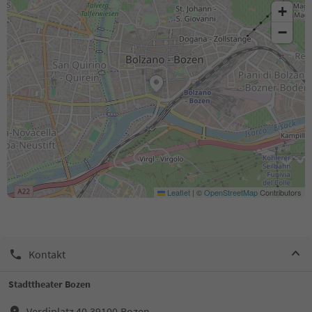
+
−
Leaflet
|
©
OpenStreetMap
Contributors
Kontakt
Stadttheater Bozen
Verdiplatz 40,39100,Bozen