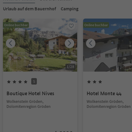
Urlaub auf dem Bauernhof
Camping
Online buchbar
Online buchbar
1
/
28
S
Boutique Hotel Nives
Hotel Monte 44
Wolkenstein Gröden,
Wolkenstein Gröden,
Dolomitenregion Gröden
Dolomitenregion Gröden