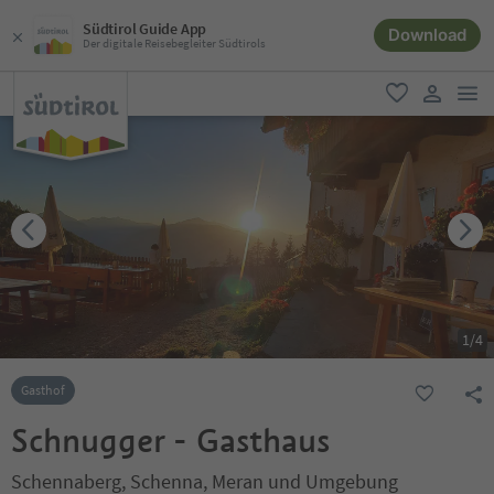
Südtirol Guide App
Download
Der digitale Reisebegleiter Südtirols
men
favorit
user lin
1
/
4
Gasthof
Schnugger - Gasthaus
Schennaberg, Schenna, Meran und Umgebung