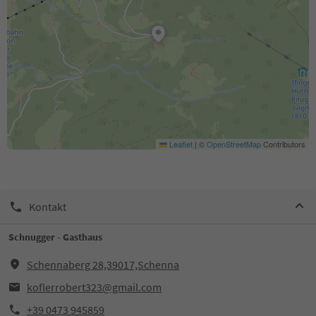
Leaflet
|
©
OpenStreetMap
Contributors
Kontakt
Schnugger - Gasthaus
Schennaberg 28,39017,Schenna
koflerrobert323@gmail.com
+39 0473 945859