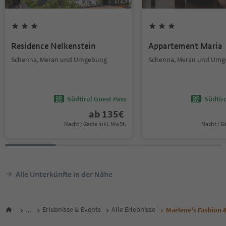
1
/
25
Residence Nelkenstein
Appartement Maria
Schenna, Meran und Umgebung
Schenna, Meran und Um
Südtirol Guest Pass
Südtir
ab
135
€
Nacht / Gäste Inkl. MwSt.
Nacht / G
Alle Unterkünfte in der Nähe
...
Erlebnisse & Events
Alle Erlebnisse
Marlene's Fashion 