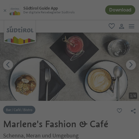
Südtirol Guide App
Download
Der digitale Reisebegleiter Südtirols
men
favorit
user lin
1
/
4
Bar / Café / Bistro
Marlene's Fashion & Café
Schenna, Meran und Umgebung