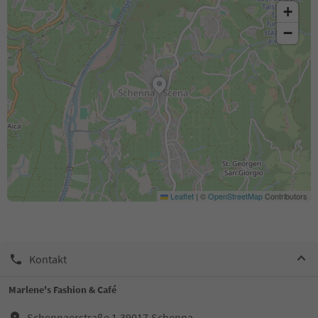
+
−
Leaflet
|
©
OpenStreetMap
Contributors
Kontakt
Marlene's Fashion & Café
Schennaerstraße 1,39017,Schenna