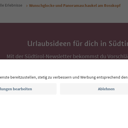
lle Erlebnisse
Wunschglocke und Panoramaschaukel am Rosskopf
Urlaubsideen für dich in Südti
Mit der Südtirol-Newsletter bekommst du Vorschlä
Auszeit, Veranstaltungs-Tipps und typische Rezepte
Postfach.
E-Mail Adresse
Jetzt anmelden