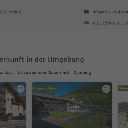
49,Sterzing
info@rosskopf.co
https://www.rossk
terkunft in der Umgebung
eakfast
Urlaub auf dem Bauernhof
Camping
Online buchbar
Onlin