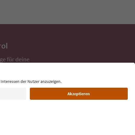
rol
ge für deine
 direkt ins