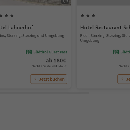
1
/
9
tel Lahnerhof
Hotel Restaurant Sc
ins, Sterzing, Sterzing und Umgebung
Ried - Sterzing, Sterzing, Ste
Umgebung
Südtirol Guest Pass
Südti
ab
180
€
Nacht / Gäste Inkl. MwSt.
Nacht /
Jetzt buchen
J