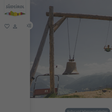
menu link
favorit
user link
Kultur und Sehenswürdigkeiten