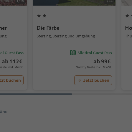
1
/
19
1
/
24
mer
Die Färbe
Ho
bung
Sterzing, Sterzing und Umgebung
Thu
ol Guest Pass
Südtirol Guest Pass
ab
112
€
ab
99
€
Gäste Inkl. MwSt.
Nacht / Gäste Inkl. MwSt.
tzt buchen
Jetzt buchen
Nähe