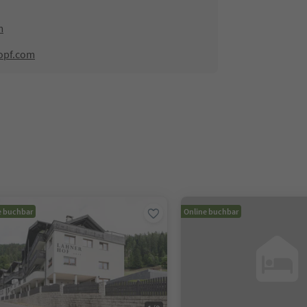
m
opf.com
e buchbar
Online buchbar