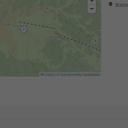
+
Brenne
−
Leaflet
|
©
OpenStreetMap
Contributors