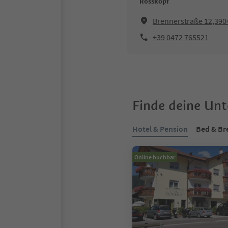
Rosskopf
Brennerstraße 12,390
+39 0472 765521
Finde deine Un
Hotel & Pension
Bed & Br
Online buchbar