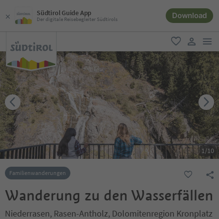
Südtirol Guide App
Download
Der digitale Reisebegleiter Südtirols
men
favorit
user lin
1
/
10
Familienwanderungen
Wanderung zu den Wasserfällen
Niederrasen, Rasen-Antholz, Dolomitenregion Kronplatz