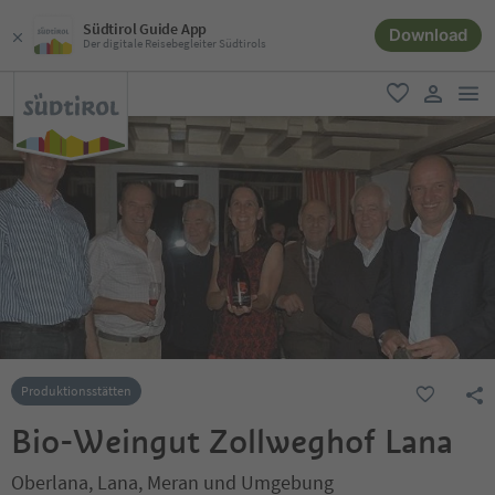
Südtirol Guide App
Download
Der digitale Reisebegleiter Südtirols
men
favorit
user lin
Produktionsstätten
Bio-Weingut Zollweghof Lana
Oberlana, Lana, Meran und Umgebung