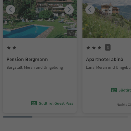
1
/
9
S
Pension Bergmann
Aparthotel abinà
Burgstall, Meran und Umgebung
Lana, Meran und Umgebu
Südtir
Südtirol Guest Pass
Nacht / G