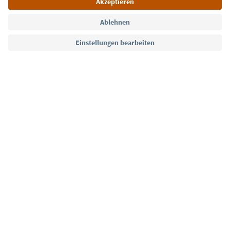
Sprache: Deutsch
Südtirol Guide App
FAQ
Kontakt
Presse
MICE
Datenschutzerklärung
AGB
Impressum
Cookie Policy
Film commission
Über uns
Zugänglichkeitserklärung
Südtirol B2B