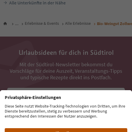
Alle Unterkünfte in der Nähe
...
Erlebnisse & Events
Alle Erlebnisse
Bio-Weingut Zollw
Urlaubsideen für dich in Südtirol
Mit der Südtirol-Newsletter bekommst du
Vorschläge für deine Auszeit, Veranstaltungs-Tipps
und typische Rezepte direkt ins Postfach.
E-Mail Adresse
Jetzt anmelden