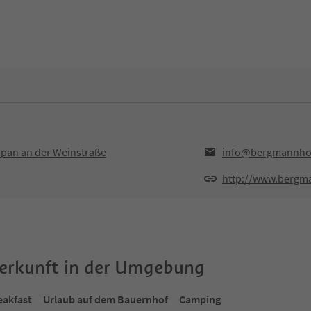
ppan an der Weinstraße
info@bergmannhof
http://www.bergma
terkunft in der Umgebung
eakfast
Urlaub auf dem Bauernhof
Camping