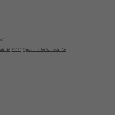
of
ain 46,39050,Eppan an der Weinstraße