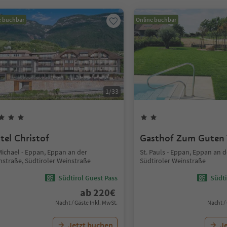
e buchbar
Online buchbar
1
/
33
tel Christof
Gasthof Zum Guten 
Michael - Eppan, Eppan an der
St. Pauls - Eppan, Eppan an 
nstraße, Südtiroler Weinstraße
Südtiroler Weinstraße
Südtirol Guest Pass
Südti
ab
220
€
Nacht / Gäste Inkl. MwSt.
Nacht /
Jetzt buchen
J