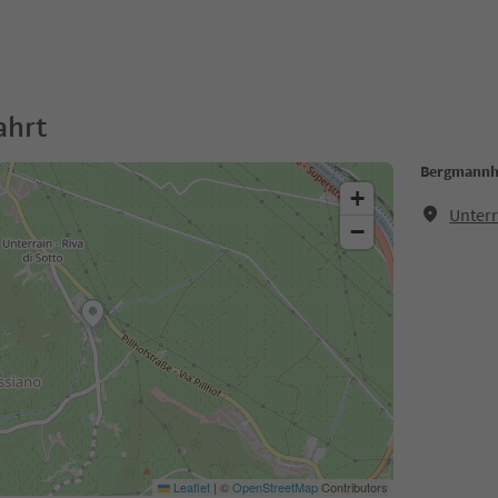
ahrt
Bergmannh
+
Unterr
−
Leaflet
|
©
OpenStreetMap
Contributors