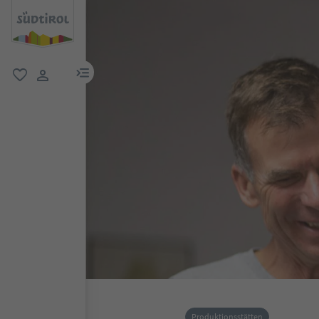
menu link
favorit
user link
Produktionsstätten