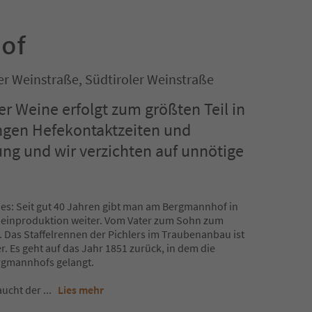
of
er Weinstraße, Südtiroler Weinstraße
r Weine erfolgt zum größten Teil in
angen Hefekontaktzeiten und
ng und wir verzichten auf unnötige
nes: Seit gut 40 Jahren gibt man am Bergmannhof in
Weinproduktion weiter. Vom Vater zum Sohn zum
r. Das Staffelrennen der Pichlers im Traubenanbau ist
r. Es geht auf das Jahr 1851 zurück, in dem die
ergmannhofs gelangt.
aucht der
...
Lies mehr