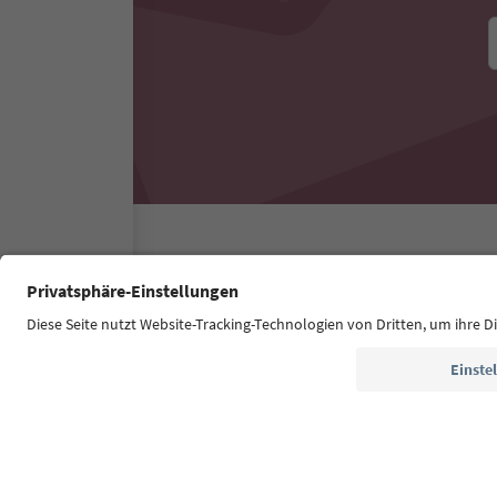
Südtirol Guide App
FAQ
Kontakt
Presse
MI