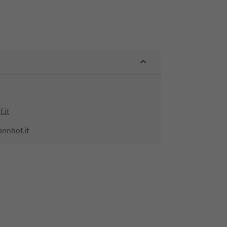
.it
nnhof.it