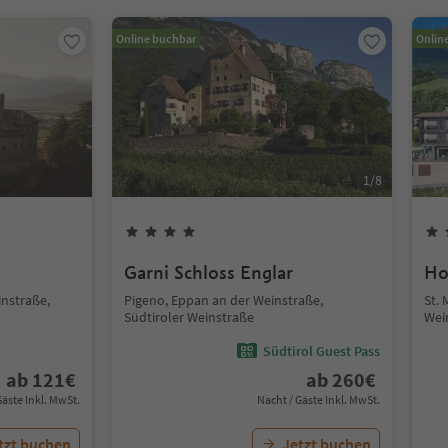
Online buchbar
Onlin
1
/
8
Garni Schloss Englar
Ho
nstraße,
Pigeno, Eppan an der Weinstraße,
St. 
Südtiroler Weinstraße
Wei
Südtirol Guest Pass
ab
121
€
ab
260
€
Gäste Inkl. MwSt.
Nacht / Gäste Inkl. MwSt.
tzt buchen
Jetzt buchen