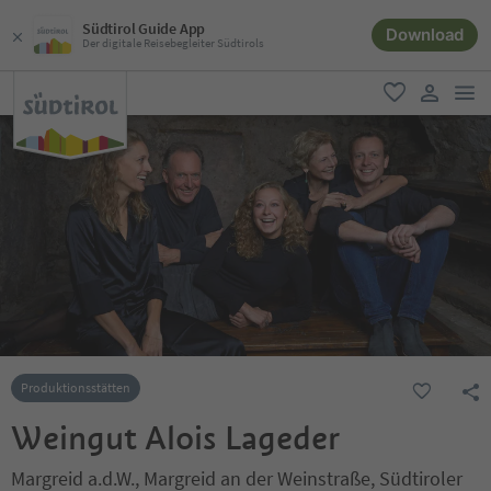
Südtirol Guide App
Download
Der digitale Reisebegleiter Südtirols
men
favorit
user lin
Produktionsstätten
Weingut Alois Lageder
Margreid a.d.W., Margreid an der Weinstraße, Südtiroler