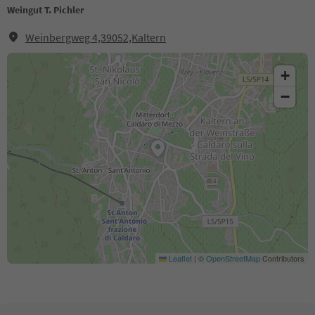
Weingut T. Pichler
Weinbergweg 4,39052,Kaltern
+
−
Leaflet
|
©
OpenStreetMap
Contributors