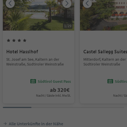
1
/
29
Hotel Hasslhof
Castel Sallegg Suite
St. Josef am See, Kaltern an der
Mitterdorf, Kaltern an der
Weinstraße, Südtiroler Weinstraße
Südtiroler Weinstraße
Südtirol Guest Pass
Südtir
ab
320
€
Nacht / Gäste Inkl. MwSt.
Nacht / G
Alle Unterkünfte in der Nähe