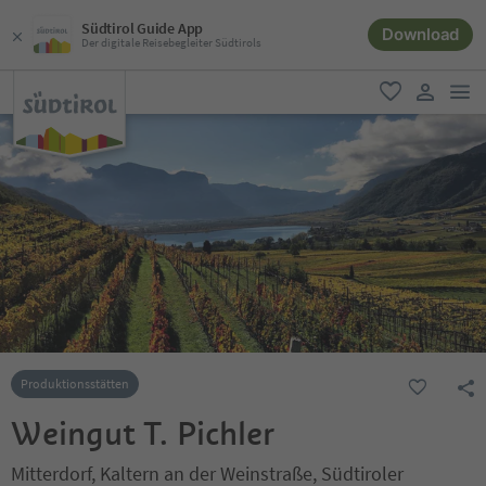
Südtirol Guide App
Download
Der digitale Reisebegleiter Südtirols
men
favorit
user lin
Produktionsstätten
Weingut T. Pichler
Mitterdorf, Kaltern an der Weinstraße, Südtiroler