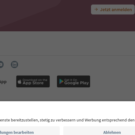
Jetzt anmelden
 App
Presse
MICE
Datenschutzerklärung
AGB
Impressum
Coo
tserklärung
Südtirol B2B
ol