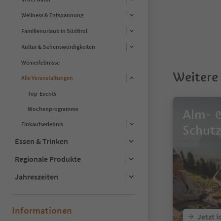
4
Wellness & Entspannung
5
6
Familienurlaub in Südtirol
7
8
Kultur & Sehenswürdigkeiten
9
Weinerlebnisse
10
Weitere 
11
Alle Veranstaltungen
12
Top-Events
13
14
Wochenprogramme
Alm- 
15
16
Einkaufserlebnis
Schut
17
Essen & Trinken
18
19
Regionale Produkte
20
21
Jahreszeiten
22
23
24
Informationen
25
Jetzt 