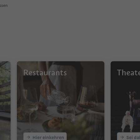
issen
Restaurants
Theat
Hier einkehren
Sei da