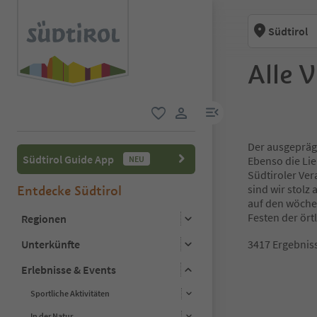
Südtirol
Alle 
menu link
favorit
user link
Der ausgeprägt
Südtirol Guide App
NEU
Ebenso die Lie
Südtiroler Ver
sind wir stolz
Entdecke Südtirol
auf den wöche
Festen der ört
Regionen
Unterkünfte
3417
Ergebnis
Erlebnisse & Events
1
Sportliche Aktivitäten
2
3
In der Natur