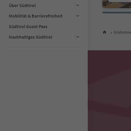
26
Über Südtirol
27
28
Mobilität & Barrierefreiheit
29
30
Südtirol Guest Pass
31
Erlebniss
Nachhaltiges Südtirol
32
33
34
35
36
37
38
39
40
41
42
43
44
45
46
47
48