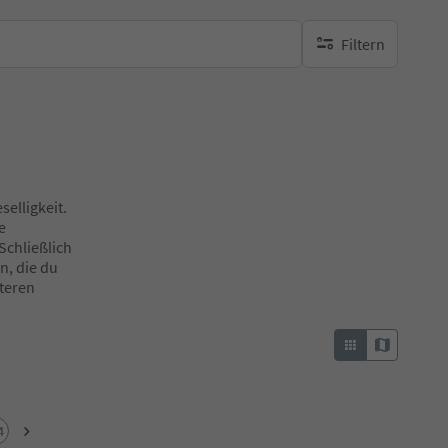
Filtern
keine aktiven Filte
selligkeit.
e
Schließlich
n, die du
teren
4