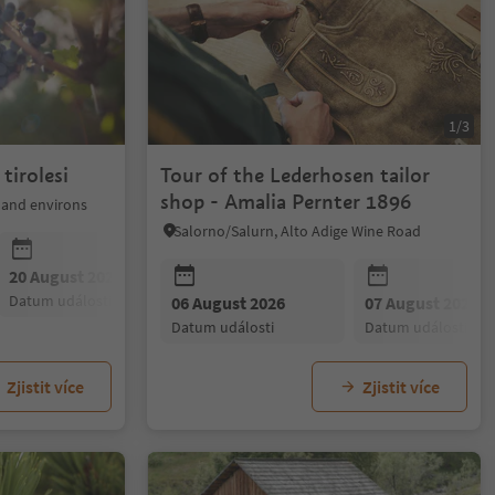
1/3
tirolesi
Tour of the Lederhosen tailor
shop - Amalia Pernter 1896
 and environs
Salorno/Salurn, Alto Adige Wine Road
20 August 2026
datum události
06 August 2026
07 August 2026
datum události
datum události
Zjistit více
Zjistit více