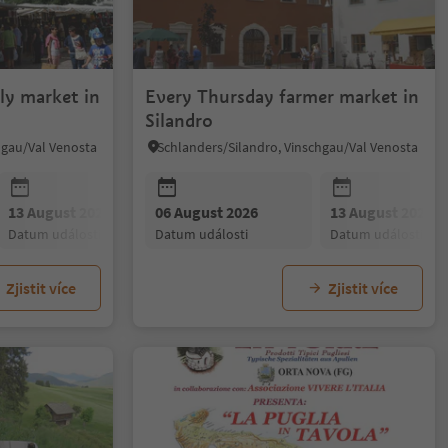
ly market in
Every Thursday farmer market in
Silandro
hgau/Val Venosta
Schlanders/Silandro, Vinschgau/Val Venosta
13 August 2026
06 August 2026
20 August 2026
13 August 2026
27 August 20
datum události
datum události
datum události
datum události
datum událost
Zjistit více
Zjistit více