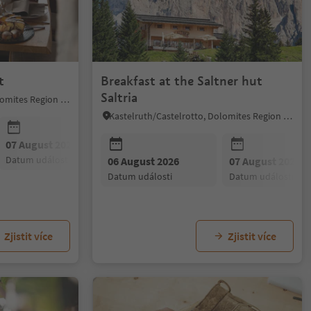
t
Breakfast at the Saltner hut
Saltria
Kastelruth/Castelrotto, Dolomites Region Seiser Alm
Kastelruth/Castelrotto, Dolomites Region Seiser Alm
07 August 2026
08 August 2026
09 August 20
datum události
datum události
datum událost
06 August 2026
07 August 2026
datum události
datum události
Zjistit více
Zjistit více