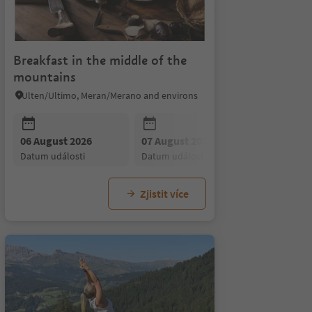
Breakfast in the middle of the
mountains
Ulten/Ultimo, Meran/Merano and environs
26
06 August 2026
10 August 2026
10 August 2026
07 August 2026
11 August 2026
11 August 2026
08 August
12 Au
12
i
datum události
datum události
datum události
datum události
datum události
datum události
datum udál
datum
d
Zjistit více