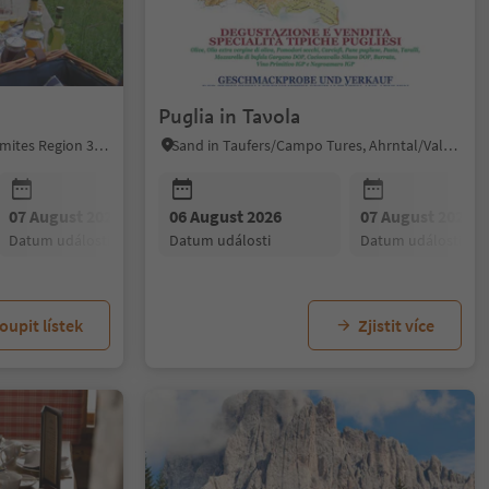
Puglia in Tavola
Niederdorf/Villabassa, Dolomites Region 3 Zinnen
Sand in Taufers/Campo Tures, Ahrntal/Valle Aurina
07 August 2026
06 August 2026
11 August 2026
07 August 2026
12 August 20
datum události
datum události
datum události
datum události
datum událost
oupit lístek
Zjistit více