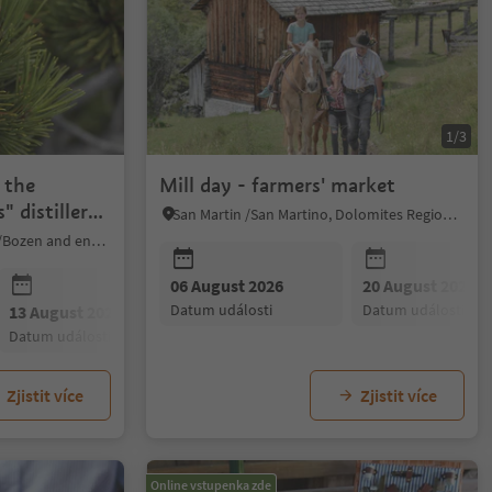
1/3
 the
Mill day - farmers' market
" distillery
San Martin /San Martino, Dolomites Region Kronplatz/Plan de Corones
Sarntal/Sarentino, Bolzano/Bozen and environs
06 August 2026
20 August 2026
datum události
datum události
13 August 2026
20 August 2026
27 August 20
datum události
datum události
datum událost
Zjistit více
Zjistit více
Online vstupenka zde