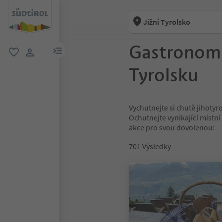
Jižní Tyrolsko
Gastronomi
odkaz na menu
oblíbené
uživatelský odkaz
Tyrolsku
Vychutnejte si chutě jihoty
Ochutnejte vynikající místn
akce pro svou dovolenou:
701
Výsledky