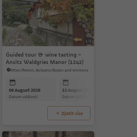
1/3
Guided tour & wine tasting –
Ansitz Waldgries Manor (1242)
Ritten/Renon, Bolzano/Bozen and environs
07 August 2026
07 August 2026
08 Au
datum události
datum události
datum
r 2026
06 August 2026
01 October 2026
13 August 2026
15 October 2026
20 August
29
i
datum události
datum události
datum události
datum události
datum udál
d
Zjistit více