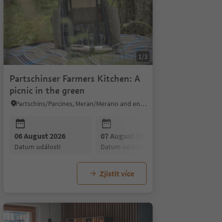
1/3
Partschinser Farmers Kitchen: A
picnic in the green
Partschins/Parcines, Meran/Merano and environs
06 August 2026
08 August 2026
07 August 2026
09 August 2026
08 August
10 Au
datum události
datum události
datum události
datum události
datum udál
datum
Zjistit více