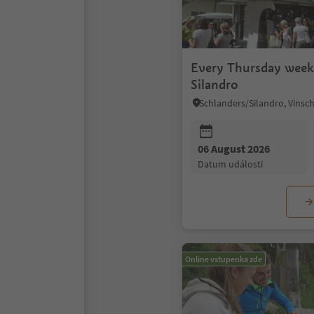
Every Thursday week
Silandro
Schlanders/Silandro, Vinsc
06 August 2026
datum události
Online vstupenka zde