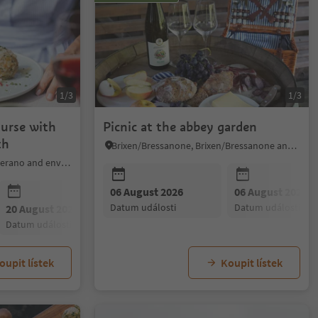
1/3
1/3
urse with
Picnic at the abbey garden
th
Brixen/Bressanone, Brixen/Bressanone and environs
Marling/Marlengo, Meran/Merano and environs
06 August 2026
06 August 2026
datum události
datum události
20 August 2026
03 September 2026
17 Septembe
datum události
datum události
datum událost
oupit lístek
Koupit lístek