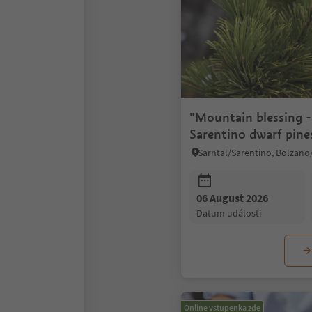
"Mountain blessing -
Sarentino dwarf pines
visit & Kneipp Area
06 August 2026
datum události
Online vstupenka zde