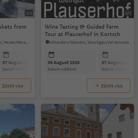
1/3
1/3
skets from
Wine Tasting & Guided Farm
Tour at Plauserhof in Kortsch
Verano/Vöran, Vöran/Verano, Meran/Merano and environs
Schlanders/Silandro, Vinschgau/Val Venosta
07 August 2026
06 August 2026
08 August 2026
07 August 2026
09 August 20
datum události
datum události
datum události
datum události
datum událost
Zjistit více
Zjistit více