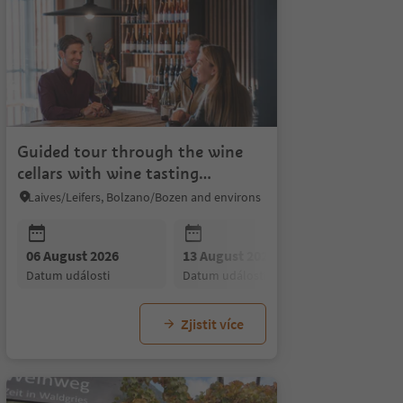
Guided tour through the wine
cellars with wine tasting
(German/Italian)
Laives/Leifers, Bolzano/Bozen and environs
03 September 2026
datum události
26
06 August 2026
03 September 2026
13 August 2026
10 September 2026
20 August
17
i
datum události
datum události
datum události
datum události
datum udál
d
Zjistit více