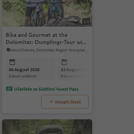
1/2
Bike and Gourmet at the
Dolomites: Dumplings-Tour with
guide
Kiens/Chienes, Dolomites Region Kronplatz/Plan de Corones
26
10 August 2026
11 August 2026
12
i
datum události
datum události
d
06 August 2026
08 August 2026
13 August 2026
09 August 2026
20 August
10 Au
datum události
datum události
datum události
datum události
datum udál
datum
Ušetřete se Südtirol Guest Pass
Koupit lístek