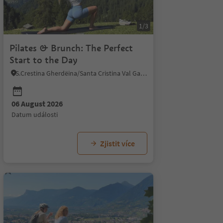
1/3
Pilates & Brunch: The Perfect
Start to the Day
S.Crestina Gherdëina/Santa Cristina Val Gardana, Dolomites Region Val Gardena
06 August 2026
26
20 August 2026
03 September 2026
27 August 2026
10 September 2026
03 Se
17
datum události
i
datum události
datum události
datum události
datum události
datum
d
Zjistit více