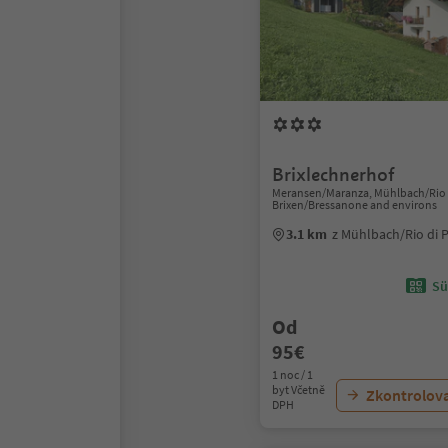
Brixlechnerhof
Meransen/Maranza, Mühlbach/Rio d
Brixen/Bressanone and environs
3.1 km
z Mühlbach/Rio di 
Sü
Od
95€
1 noc / 1
byt Včetně
Zkontrolov
DPH