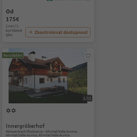
Od
175€
1 noc / 1
byt Včetně
Zkontrolovat dostupnost
DPH
Na vyžádání
1/11
Innergröberhof
Weissenbach/Riobianco - Ahrntal/Valle Aurina,
Ahrntal/Valle Aurina, Ahrntal/Valle Aurina