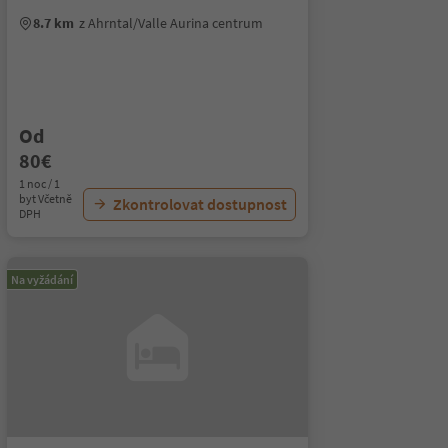
8.7 km
z Ahrntal/Valle Aurina centrum
Od
80€
1 noc / 1
byt Včetně
Zkontrolovat dostupnost
DPH
Na vyžádání