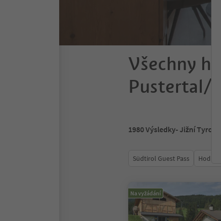
Všechny ho
Pustertal/V
1980
Výsledky
- Jižní Tyrols
Südtirol Guest Pass
Hodnoc
Na vyžádání