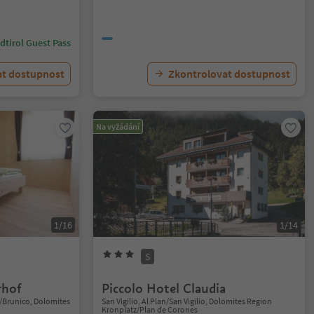
dtirol Guest Pass
at dostupnost
Zkontrolovat dostupnost
Na vyžádání
1/16
1/14
S
rhof
Piccolo Hotel Claudia
k/Brunico, Dolomites
San Vigilio, Al Plan/San Vigilio, Dolomites Region
Kronplatz/Plan de Corones