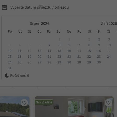
Vyberte datum příjezdu / odjezdu
Srpen
Září
tely a penziony v
Po
Út
St
Čt
Pá
So
Ne
Po
Út
St
Čt
1
2
1
2
3
al Pusteria
3
4
5
6
7
8
9
7
8
9
10
10
11
12
13
14
15
16
14
15
16
17
17
18
19
20
21
22
23
21
22
23
24
24
25
26
27
28
29
30
28
29
30
31
ko
Počet nocí:
0
ení
Kategorie
Zpracovává
Udržitelné ubytování
Na vyžádání