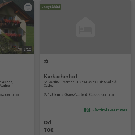
Na vyžádání
1/12
Karbacherhof
e Aurina,
St. Martin/S. Martino - Gsies/Casies, Gsies/Valle di
 Aurina
Casies,
rina centrum
1.3 km
z Gsies/Valle di Casies centrum
Südtirol Guest Pass
Od
70€