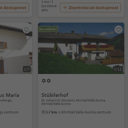
1 noc / 1
byt Včetně
at dostupnost
Zkontrolovat dostupnost
DPH
Na vyžádání
1/7
1/11
us Maria
Stübilerhof
Rodengo,
St. Johann/S. Giovanni, Ahrntal/Valle Aurina,
Ahrntal/Valle Aurina
go centrum
3.7 km
z Ahrntal/Valle Aurina centrum