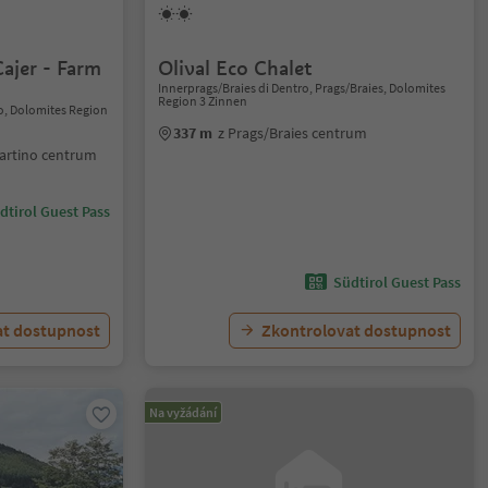
ajer - Farm
Olival Eco Chalet
Innerprags/Braies di Dentro, Prags/Braies, Dolomites
Region 3 Zinnen
no, Dolomites Region
337 m
z Prags/Braies centrum
Martino centrum
dtirol Guest Pass
Südtirol Guest Pass
at dostupnost
Zkontrolovat dostupnost
Na vyžádání