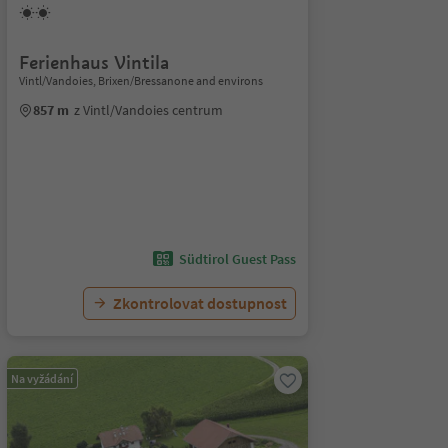
Ferienhaus Vintila
Vintl/Vandoies, Brixen/Bressanone and environs
857 m
z Vintl/Vandoies centrum
Südtirol Guest Pass
Zkontrolovat dostupnost
Na vyžádání