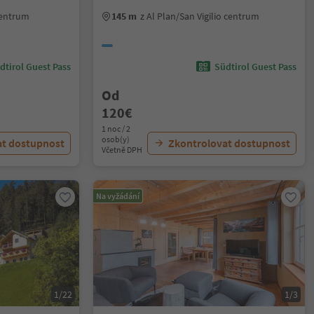
centrum
145 m
z Al Plan/San Vigilio centrum
dtirol Guest Pass
Südtirol Guest Pass
Od
120€
1 noc / 2
osob(y)
at dostupnost
Zkontrolovat dostupnost
Včetně DPH
Na vyžádání
1/22
1/3