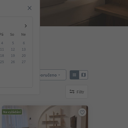
Pá
So
Ne
4
5
6
11
12
13
18
19
20
25
26
27
Doporučeno
Objednat:
Filtr
brak aktywnych filtrów
Na vyžádání