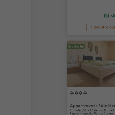
Sü
Zkontrolov
Na vyžádání
Appartments Winkle
Aufhofen/Villa S.Caterina, Brunec
Region Kronplatz/Plan de Corones