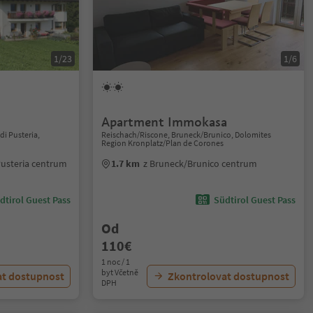
1/23
1/6
Apartment Immokasa
i Pusteria,
Reischach/Riscone, Bruneck/Brunico, Dolomites
Region Kronplatz/Plan de Corones
Pusteria centrum
1.7 km
z Bruneck/Brunico centrum
dtirol Guest Pass
Südtirol Guest Pass
Od
110€
1 noc / 1
byt Včetně
at dostupnost
Zkontrolovat dostupnost
DPH