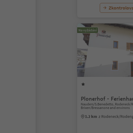
Zkontrolov
Na vyžádání
Plonerhof - Ferienha
Nauders/S.Benedetto, Rodeneck/
Brixen/Bressanone and environs
1.2 km
z Rodeneck/Roden