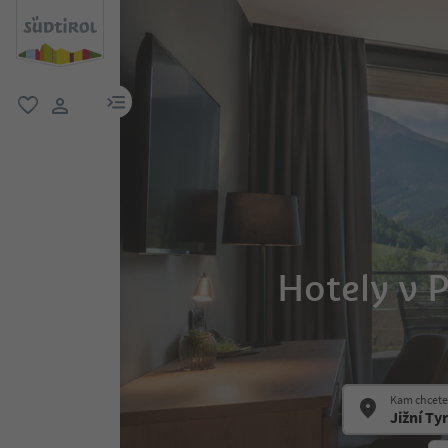
odkaz na menu
oblíbené
uživatelský odkaz
Hotely v P
Kam chcete 