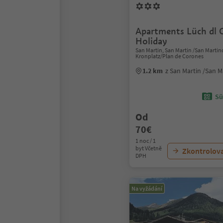
Apartments Lüch dl C
Holiday
San Martin, San Martin /San Marti
Kronplatz/Plan de Corones
1.2 km
z San Martin /San 
Sü
Od
70€
1 noc / 1
byt Včetně
Zkontrolov
DPH
Na vyžádání