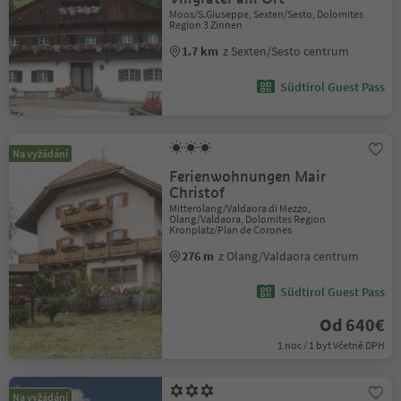
Moos/S.Giuseppe, Sexten/Sesto, Dolomites
Region 3 Zinnen
1.7 km
z Sexten/Sesto centrum
Südtirol Guest Pass
Na vyžádání
Ferienwohnungen Mair
Christof
Mitterolang/Valdaora di Mezzo,
Olang/Valdaora, Dolomites Region
Kronplatz/Plan de Corones
276 m
z Olang/Valdaora centrum
Südtirol Guest Pass
Od 640€
1 noc / 1 byt Včetně DPH
Na vyžádání