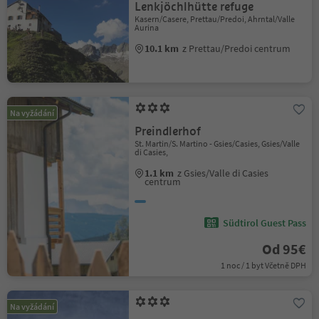
Lenkjöchlhütte refuge
Kasern/Casere, Prettau/Predoi, Ahrntal/Valle
Aurina
10.1 km
z Prettau/Predoi centrum
Na vyžádání
Preindlerhof
St. Martin/S. Martino - Gsies/Casies, Gsies/Valle
di Casies,
1.1 km
z Gsies/Valle di Casies
centrum
Südtirol Guest Pass
Od 95€
1 noc / 1 byt Včetně DPH
Na vyžádání