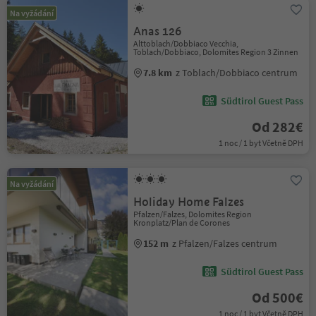
Na vyžádání
Anas 126
Alttoblach/Dobbiaco Vecchia,
Toblach/Dobbiaco, Dolomites Region 3 Zinnen
7.8 km
z Toblach/Dobbiaco centrum
Südtirol Guest Pass
Od 282€
1 noc / 1 byt Včetně DPH
Na vyžádání
Holiday Home Falzes
Pfalzen/Falzes, Dolomites Region
Kronplatz/Plan de Corones
152 m
z Pfalzen/Falzes centrum
Südtirol Guest Pass
Od 500€
1 noc / 1 byt Včetně DPH