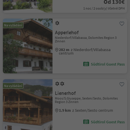
Od 130€
1 noc / 2 osob(y) Včetně DPH
Na vyžádání
Apperlehof
Niederdorf/Villabassa, Dolomites Region 3
Zinnen
282 m
z Niederdorf/Villabassa
centrum
Südtirol Guest Pass
Na vyžádání
Lienerhof
Moos/S.Giuseppe, Sexten/Sesto, Dolomites
Region 3 Zinnen
1.9 km
z Sexten/Sesto centrum
Südtirol Guest Pass