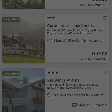
1 noc / 1 byt Včetně DPH
Na vyžádání
Ciasa Linde - apartments
Welschellen/Rina, Al Plan/San Vigilio, Dolomites
Region Kronplatz/Plan de Corones
4.1 km
z Al Plan/San Vigilio centrum
Od 90€
1 noc / 1 byt Včetně DPH
Na vyžádání
Residence Antina
San Vigilio, Al Plan/San Vigilio, Dolomites
Region Kronplatz/Plan de Corones
583 m
z Al Plan/San Vigilio centrum
Südtirol Guest Pass