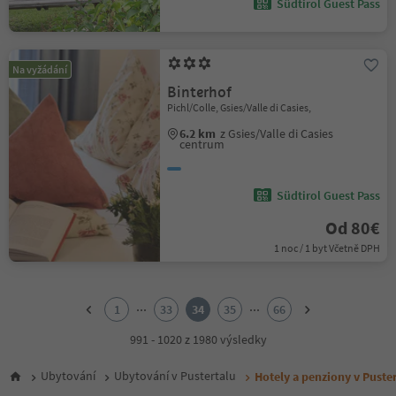
Südtirol Guest Pass
Na vyžádání
Binterhof
Pichl/Colle, Gsies/Valle di Casies,
6.2 km
z Gsies/Valle di Casies
centrum
Südtirol Guest Pass
Od 80€
1 noc / 1 byt Včetně DPH
1
2
...
...
1
33
34
35
66
3
4
991 - 1020 z 1980 výsledky
5
6
Ubytování
Ubytování v Pustertalu
Hotely a penziony v Puster
7