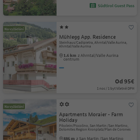
Südtirol Guest Pass
Na vyžádání
Mühlegg App. Residence
Steinhaus/Cadipietra, Ahrntal/Valle Aurina,
Ahrntal/Valle Aurina
1.6 km
z Ahrntal/Valle Aurina
centrum
Od 95€
1 noc / 1 byt Včetně DPH
Na vyžádání
Apartments Moraier - Farm
Holiday
Pikolein/Piccolino, San Martin /San Martino,
Dolomites Region Kronplatz/Plan de Corones
886 m
z San Martin /San Martino