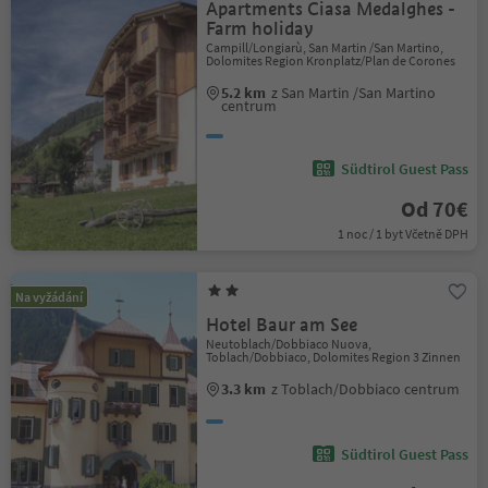
Apartments Ciasa Medalghes -
Farm holiday
Campill/Longiarù, San Martin /San Martino,
Dolomites Region Kronplatz/Plan de Corones
5.2 km
z San Martin /San Martino
centrum
Südtirol Guest Pass
Od 70€
1 noc / 1 byt Včetně DPH
Na vyžádání
Hotel Baur am See
Neutoblach/Dobbiaco Nuova,
Toblach/Dobbiaco, Dolomites Region 3 Zinnen
3.3 km
z Toblach/Dobbiaco centrum
Südtirol Guest Pass