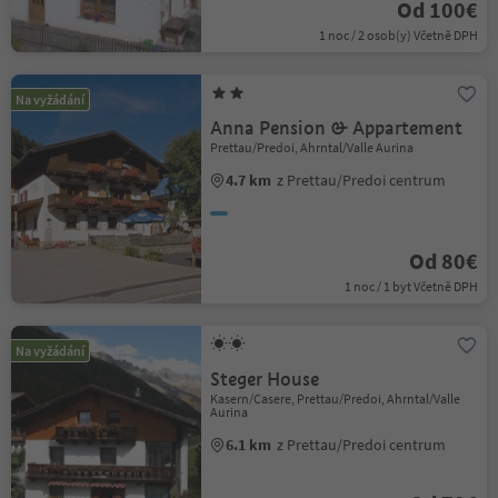
Od 100€
1 noc / 2 osob(y) Včetně DPH
Na vyžádání
Anna Pension & Appartement
Prettau/Predoi, Ahrntal/Valle Aurina
4.7 km
z Prettau/Predoi centrum
Od 80€
1 noc / 1 byt Včetně DPH
Na vyžádání
Steger House
Kasern/Casere, Prettau/Predoi, Ahrntal/Valle
Aurina
6.1 km
z Prettau/Predoi centrum