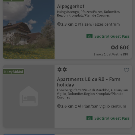
Alpeggerhof
Issing/Issengo, Pfalzen/Falzes, Dolomites
Region Kronplatz/Plan de Corones
2.3 km
z Pfalzen/Falzes centrum
Südtirol Guest Pass
Od 60€
1 noc / 1 byt Včetně DPH
Na vyžádání
Apartments Lü de Rü - Farm
holiday
Enneberg Pfarre/Pieve di Marebbe, Al Plan/San
Vigilio, Dolomites Region Kronplatz/Plan de
Corones
2.6 km
z Al Plan/San Vigilio centrum
Südtirol Guest Pass