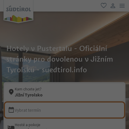
odk
oblíbené
uživatel
Hotely v Pustertalu - Oficiální
stránky pro dovolenou v Jižním
Tyrolsku - suedtirol.info
Kam chcete jet?
Jižní Tyrolsko
Vybrat termín
Hosté a pokoje