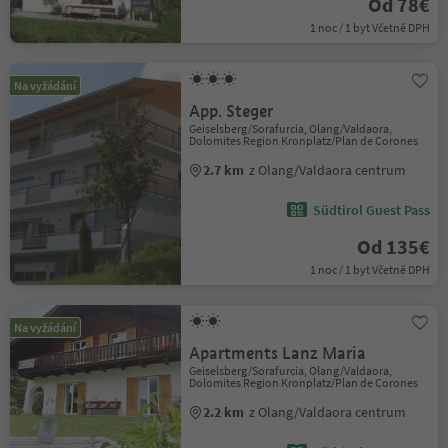
Od 78€
1 noc / 1 byt Včetně DPH
Na vyžádání
App. Steger
Geiselsberg/Sorafurcia, Olang/Valdaora,
Dolomites Region Kronplatz/Plan de Corones
2.7 km
z Olang/Valdaora centrum
Südtirol Guest Pass
Od 135€
1 noc / 1 byt Včetně DPH
Na vyžádání
Apartments Lanz Maria
Geiselsberg/Sorafurcia, Olang/Valdaora,
Dolomites Region Kronplatz/Plan de Corones
2.2 km
z Olang/Valdaora centrum