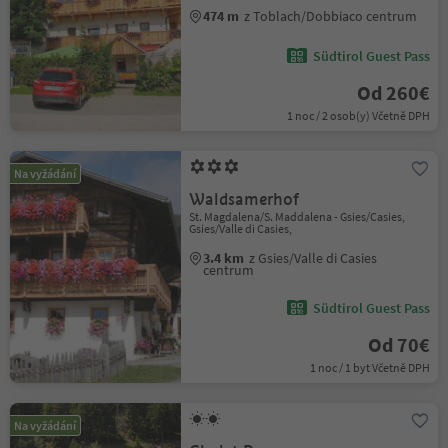
474 m
z Toblach/Dobbiaco centrum
Südtirol Guest Pass
Od 260€
1 noc / 2 osob(y) Včetně DPH
Na vyžádání
Waldsamerhof
St. Magdalena/S. Maddalena - Gsies/Casies,
Gsies/Valle di Casies,
3.4 km
z Gsies/Valle di Casies
centrum
Südtirol Guest Pass
Od 70€
1 noc / 1 byt Včetně DPH
Na vyžádání