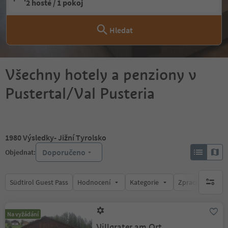
2 hosté / 1 pokoj
Hledat
Všechny hotely a penziony v
Pustertal/Val Pusteria
1980
Výsledky
- Jižní Tyrolsko
Doporučeno
Objednat:
Südtirol Guest Pass
Hodnocení
Kategorie
Zpracovává
brak ak
Na vyžádání
Villgrater am Ort