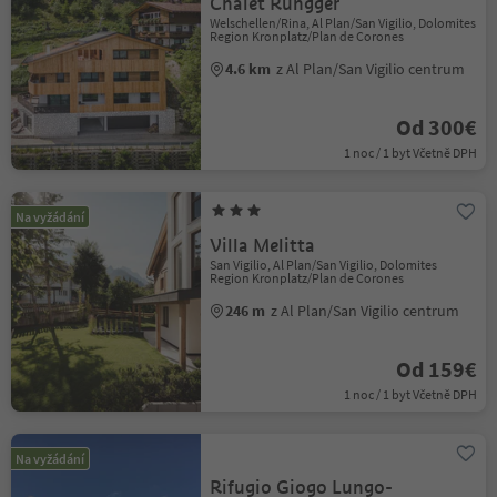
Chalet Rungger
Welschellen/Rina, Al Plan/San Vigilio, Dolomites
Region Kronplatz/Plan de Corones
4.6 km
z Al Plan/San Vigilio centrum
Od 300€
1 noc / 1 byt Včetně DPH
Na vyžádání
Villa Melitta
San Vigilio, Al Plan/San Vigilio, Dolomites
Region Kronplatz/Plan de Corones
246 m
z Al Plan/San Vigilio centrum
Od 159€
1 noc / 1 byt Včetně DPH
Na vyžádání
Rifugio Giogo Lungo-