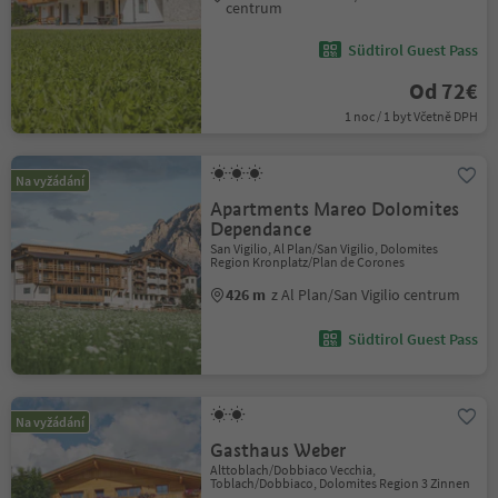
centrum
Südtirol Guest Pass
Od 72€
1 noc / 1 byt Včetně DPH
Na vyžádání
Apartments Mareo Dolomites
Dependance
San Vigilio, Al Plan/San Vigilio, Dolomites
Region Kronplatz/Plan de Corones
426 m
z Al Plan/San Vigilio centrum
Südtirol Guest Pass
Na vyžádání
Gasthaus Weber
Alttoblach/Dobbiaco Vecchia,
Toblach/Dobbiaco, Dolomites Region 3 Zinnen