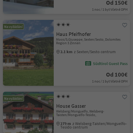
Od 150€
1 noc / 1 byt Včetně DPH
Na vyžádání
Haus Pfeifhofer
Moos/S.Giuseppe, Sexten/Sesto, Dolomites
Region 3 Zinnen
2.1 km
z Sexten/Sesto centrum
Südtirol Guest Pass
Od 100€
1 noc / 1 byt Včetně DPH
Na vyžádání
House Gasser
Welsberg/Monguelfo, Welsberg-
Taisten/Monguelfo-Tesido,
279 m
z Welsberg-Taisten/Monguelfo-
Tesido centrum