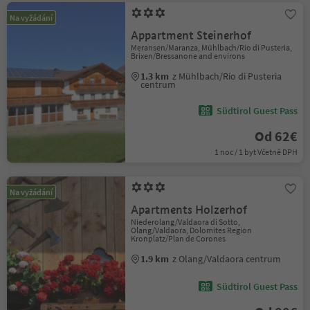
Na vyžádání
Appartment Steinerhof
Meransen/Maranza, Mühlbach/Rio di Pusteria,
Brixen/Bressanone and environs
1.3 km
z Mühlbach/Rio di Pusteria
centrum
Südtirol Guest Pass
Od 62€
1 noc / 1 byt Včetně DPH
Na vyžádání
Apartments Holzerhof
Niederolang/Valdaora di Sotto,
Olang/Valdaora, Dolomites Region
Kronplatz/Plan de Corones
1.9 km
z Olang/Valdaora centrum
Südtirol Guest Pass