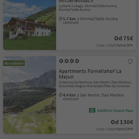
Mitterlembach
Luttach/Lutago, Ahrntal/Valle Aurina,
Ahrntal/Valle Aurina
5.7 km
z Ahrntal/Valle Aurina
centrum
Od 75€
1 noc / 1 byt Včetně DPH
Na vyžádání
Apartments Fornellahof La
Majun
Untermoj/Antermoia, San Martin /San Martino,
Dolomites Region Kronplatz/Plan de Corones
4.4 km
z San Martin /San Martino
centrum
Südtirol Guest Pass
Od 130€
1 noc / 1 byt Včetně DPH