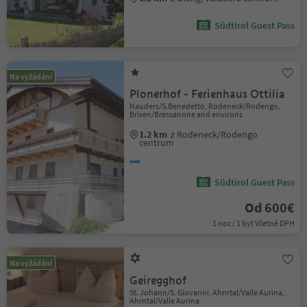
Südtirol Guest Pass
Na vyžádání
Plonerhof - Ferienhaus Ottilia
Nauders/S.Benedetto, Rodeneck/Rodengo,
Brixen/Bressanone and environs
1.2 km
z Rodeneck/Rodengo
centrum
Südtirol Guest Pass
Od 600€
1 noc / 1 byt Včetně DPH
Na vyžádání
Geiregghof
St. Johann/S. Giovanni, Ahrntal/Valle Aurina,
Ahrntal/Valle Aurina