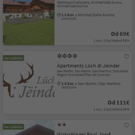
Steinhaus/Cadipietra, Ahrntal/Valle Aurina,
Ahrntal/Valle Aurina
1.5 km
z Ahrntal/Valle Aurina
centrum
Od 69€
1 noc / 1 byt Včetně DPH
Na vyžádání
Apartments Lüch dl Jeinder
San Martin, San Martin /San Martino, Dolomites
Region Kronplatz/Plan de Corones
2.8 km
z San Martin /San Martino
centrum
Od 111€
1 noc / 1 byt Včetně DPH
Na vyžádání
Watschinger Paul Josef