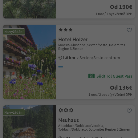
Od 190€
1 noc / 1 byt Včetně DPH
Na vyžádání
Hotel Holzer
Moos/S.Giuseppe, Sexten/Sesto, Dolomites
Region 3 Zinnen
1.8 km
z Sexten/Sesto centrum
Südtirol Guest Pass
Od 136€
1 noc / 2 osob(y) Včetně DPH
Na vyžádání
Neuhaus
Alttoblach/Dobbiaco Vecchia,
Toblach/Dobbiaco, Dolomites Region 3 Zinnen