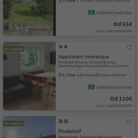
2.3 km
z Toblach/Dobbiaco centrum
Südtirol Guest Pass
Od 65€
1 noc / 1 byt Včetně DPH
Na vyžádání
Apartment Immokasa
Reischach/Riscone, Bruneck/Brunico,
Dolomites Region Kronplatz/Plan de Corones
1.7 km
z Bruneck/Brunico centrum
Südtirol Guest Pass
Od 110€
1 noc / 1 byt Včetně DPH
Na vyžádání
Ploderhof
Sexten/Sesto, Dolomites Region 3 Zinnen