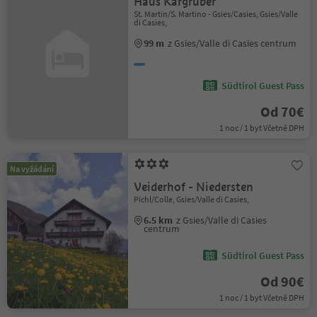
Haus Kargruber
St. Martin/S. Martino - Gsies/Casies, Gsies/Valle
di Casies,
99 m
z Gsies/Valle di Casies centrum
Südtirol Guest Pass
Od 70€
1 noc / 1 byt Včetně DPH
Na vyžádání
Veiderhof - Niedersten
Pichl/Colle, Gsies/Valle di Casies,
6.5 km
z Gsies/Valle di Casies
centrum
Südtirol Guest Pass
Od 90€
1 noc / 1 byt Včetně DPH