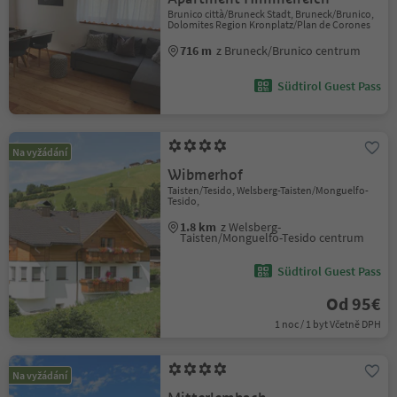
Brunico città/Bruneck Stadt, Bruneck/Brunico,
Dolomites Region Kronplatz/Plan de Corones
716 m
z Bruneck/Brunico centrum
Südtirol Guest Pass
Na vyžádání
Wibmerhof
Taisten/Tesido, Welsberg-Taisten/Monguelfo-
Tesido,
1.8 km
z Welsberg-
Taisten/Monguelfo-Tesido centrum
Südtirol Guest Pass
Od 95€
1 noc / 1 byt Včetně DPH
Na vyžádání