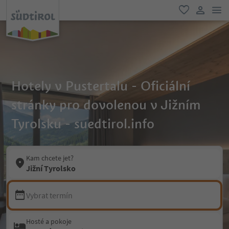
odk
oblíbené
uživatel
Hotely v Pustertalu - Oficiální
stránky pro dovolenou v Jižním
Tyrolsku - suedtirol.info
Kam chcete jet?
Jižní Tyrolsko
Vybrat termín
Hosté a pokoje