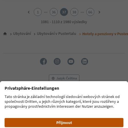
1
2
...
...
1
36
37
38
66
3
4
1081 - 1110 z 1980 výsledky
5
6
Ubytování
Ubytování v Pustertalu
Hotely a penziony v Puster
7
8
9
10
11
12
13
14
Jazyk: Čeština
15
16
17
FAQ
Kontaktujte nás
Tisk
MICE
18
Zásady ochrany osobních údajů
Podmínky a ujednání
Tiráž
19
20
Zásady používání souborů cookie
Filmová komise
O nás
21
Prohlášení o přístupnosti
South Tyrol B2B
22