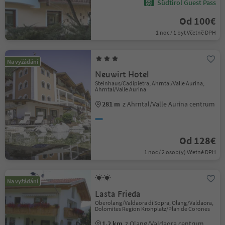
Südtirol Guest Pass
Od 100€
1 noc / 1 byt Včetně DPH
Na vyžádání
Neuwirt Hotel
Steinhaus/Cadipietra, Ahrntal/Valle Aurina,
Ahrntal/Valle Aurina
281 m
z Ahrntal/Valle Aurina centrum
Od 128€
1 noc / 2 osob(y) Včetně DPH
Na vyžádání
Lasta Frieda
Oberolang/Valdaora di Sopra, Olang/Valdaora,
Dolomites Region Kronplatz/Plan de Corones
1.2 km
z Olang/Valdaora centrum