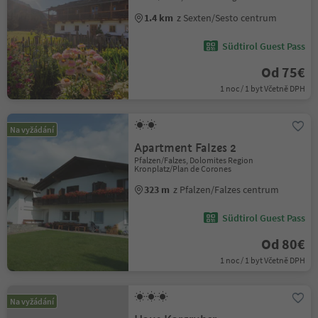
1.4 km
z Sexten/Sesto centrum
Südtirol Guest Pass
Od 75€
1 noc / 1 byt Včetně DPH
Na vyžádání
Apartment Falzes 2
Pfalzen/Falzes, Dolomites Region
Kronplatz/Plan de Corones
323 m
z Pfalzen/Falzes centrum
Südtirol Guest Pass
Od 80€
1 noc / 1 byt Včetně DPH
Na vyžádání