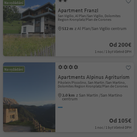
Na vyžádání
Apartment Franzl
San Vigilio, Al Plan/San Vigilio, Dolomites
Region Kronplatz/Plan de Corones
512 m
z Al Plan/San Vigilio centrum
Od 200€
1 noc / 1 byt Včetně DPH
Na vyžádání
Apartments Alpinus Agriturism
Pikolein/Piccolino, San Martin /San Martino,
Dolomites Region Kronplatz/Plan de Corones
2.0 km
z San Martin /San Martino
centrum
Od 105€
1 noc / 1 byt Včetně DPH