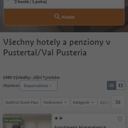
2 hosté / 1 pokoj
Hledat
Všechny hotely a penziony v
Pustertal/Val Pusteria
1980
Výsledky
- Jižní Tyrolsko
Doporučeno
Objednat:
Südtirol Guest Pass
Hodnocení
Kategorie
Zpracovává
brak ak
Na vyžádání
Apartment Himmelreich