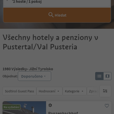
2 hosté / 1 pokoj
Hledat
Všechny hotely a penziony v
Pustertal/Val Pusteria
1980
Výsledky
- Jižní Tyrolsko
Doporučeno
Objednat:
Südtirol Guest Pass
Hodnocení
Kategorie
Zpracovává
brak ak
Na vyžádání
Panzenbachhof