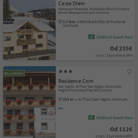
Carpe Diem
Meransen/Maranza, Mühlbach/Rio di Pusteria,
Brixen/Bressanone and environs
2.7 km
z Mühlbach/Rio di Pusteria
centrum
Südtirol Guest Pass
Od 235€
1 noc / 1 byt Včetně DPH
Na vyžádání
Residence Corn
San Vigilio, Al Plan/San Vigilio, Dolomites
Region Kronplatz/Plan de Corones
253 m
z Al Plan/San Vigilio centrum
Südtirol Guest Pass
Od 112€
1 noc / 1 byt Včetně DPH