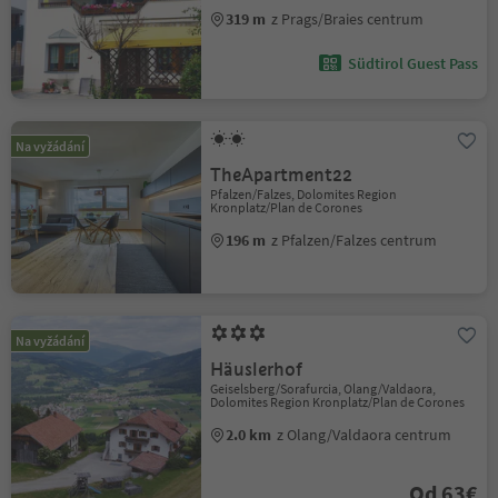
319 m
z Prags/Braies centrum
Südtirol Guest Pass
Na vyžádání
TheApartment22
Pfalzen/Falzes, Dolomites Region
Kronplatz/Plan de Corones
196 m
z Pfalzen/Falzes centrum
Na vyžádání
Häuslerhof
Geiselsberg/Sorafurcia, Olang/Valdaora,
Dolomites Region Kronplatz/Plan de Corones
2.0 km
z Olang/Valdaora centrum
Od 63€