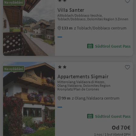
Na vyžádání
Villa Santer
Alttoblach/Dobbiaco Vecchia,
Toblach/Dobbiaco, Dolomites Region 3 Zinnen
133 m
z Toblach/Dobbiaco centrum
Südtirol Guest Pass
Na vyžádání
Appartements Sigmair
Mitterolang/Valdaora di Mezzo,
Olang/Valdaora, Dolomites Region
Kronplatz/Plan de Corones
99 m
z Olang/Valdaora centrum
Südtirol Guest Pass
Od 70€
1 noc / 1 byt Včetně DPH