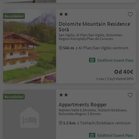
Na vyžádání
Dolomite Mountain Residence
Sorà
San Vigilio, Al Plan/San Vigilio, Dolomites
Region Kronplatz/Plan de Corones
566 m
z Al Plan/San Vigilio centrum
Südtirol Guest Pass
Od 40€
1 noc / 1 byt Včetně DPH
Na vyžádání
Appartments Rogger
Wahlen/Valle S.Silvestro, Toblach/Dobbiaco,
Dolomites Region 3 Zinnen
1.5 km
z Toblach/Dobbiaco centrum
Südtirol Guest Pass