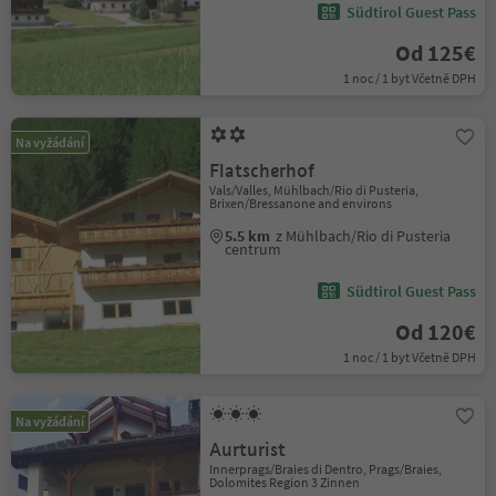
Südtirol Guest Pass
Od 125€
1 noc / 1 byt Včetně DPH
Na vyžádání
Flatscherhof
Vals/Valles, Mühlbach/Rio di Pusteria,
Brixen/Bressanone and environs
5.5 km
z Mühlbach/Rio di Pusteria
centrum
Südtirol Guest Pass
Od 120€
1 noc / 1 byt Včetně DPH
Na vyžádání
Aurturist
Innerprags/Braies di Dentro, Prags/Braies,
Dolomites Region 3 Zinnen