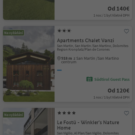
Od 140€
1 noc / 1 byt Včetně DPH
Na vyžádání
Apartments Chalet Vanzi
San Martin, San Martin /San Martino, Dolomites
Region Kronplatz/Plan de Corones
918 m
z San Martin /San Martino
centrum
Südtirol Guest Pass
Od 120€
1 noc / 1 byt Včetně DPH
Na vyžádání
Le Fostü - Winkler's Nature
Home
San Vigilio, Al Plan/San Vigilio, Dolomites