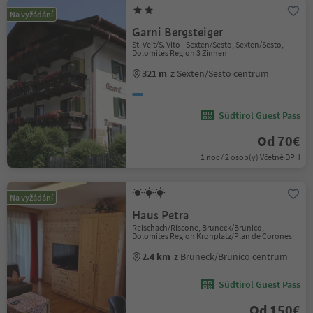
Na vyžádání
Garni Bergsteiger
St. Veit/S. Vito - Sexten/Sesto, Sexten/Sesto,
Dolomites Region 3 Zinnen
321 m
z Sexten/Sesto centrum
Südtirol Guest Pass
Od 70€
1 noc / 2 osob(y) Včetně DPH
Na vyžádání
Haus Petra
Reischach/Riscone, Bruneck/Brunico,
Dolomites Region Kronplatz/Plan de Corones
2.4 km
z Bruneck/Brunico centrum
Südtirol Guest Pass
Od 150€