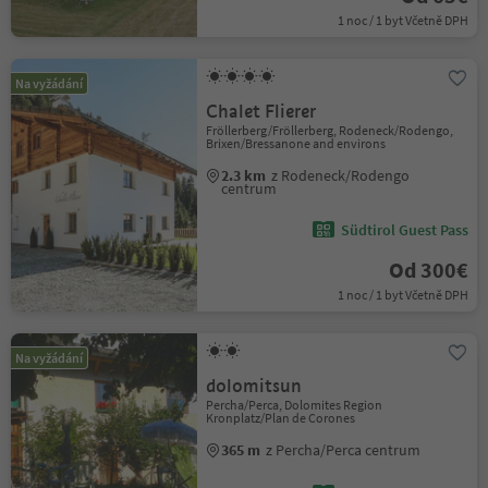
1 noc / 1 byt Včetně DPH
Na vyžádání
Chalet Flierer
Fröllerberg/Fröllerberg, Rodeneck/Rodengo,
Brixen/Bressanone and environs
2.3 km
z Rodeneck/Rodengo
centrum
Südtirol Guest Pass
Od 300€
1 noc / 1 byt Včetně DPH
Na vyžádání
dolomitsun
Percha/Perca, Dolomites Region
Kronplatz/Plan de Corones
365 m
z Percha/Perca centrum