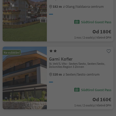
182 m
z Olang/Valdaora centrum
Südtirol Guest Pass
Od 180€
1 noc / 2 osob(y) Včetně DPH
Na vyžádání
Garni Kofler
St. Veit/S. Vito - Sexten/Sesto, Sexten/Sesto,
Dolomites Region 3 Zinnen
320 m
z Sexten/Sesto centrum
Südtirol Guest Pass
Od 160€
1 noc / 2 osob(y) Včetně DPH
1