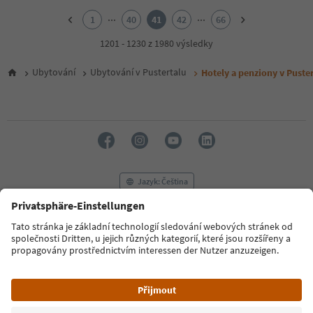
2
...
...
1
40
41
42
66
3
4
1201 - 1230 z 1980 výsledky
5
6
Ubytování
Ubytování v Pustertalu
Hotely a penziony v Puster
7
8
9
10
11
12
13
14
Jazyk: Čeština
15
16
17
FAQ
Kontaktujte nás
Tisk
MICE
18
Zásady ochrany osobních údajů
Podmínky a ujednání
Tiráž
19
20
Zásady používání souborů cookie
Filmová komise
O nás
21
Prohlášení o přístupnosti
South Tyrol B2B
22
23