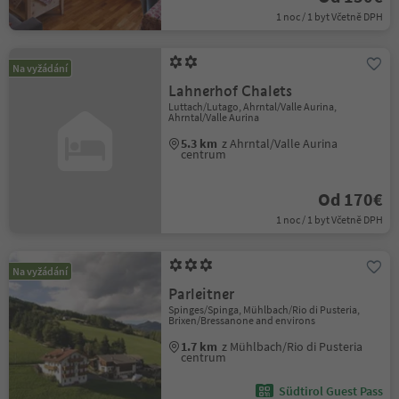
1 noc / 1 byt Včetně DPH
Na vyžádání
Lahnerhof Chalets
Luttach/Lutago, Ahrntal/Valle Aurina,
Ahrntal/Valle Aurina
5.3 km
z Ahrntal/Valle Aurina
centrum
Od 170€
1 noc / 1 byt Včetně DPH
Na vyžádání
Parleitner
Spinges/Spinga, Mühlbach/Rio di Pusteria,
Brixen/Bressanone and environs
1.7 km
z Mühlbach/Rio di Pusteria
centrum
Südtirol Guest Pass