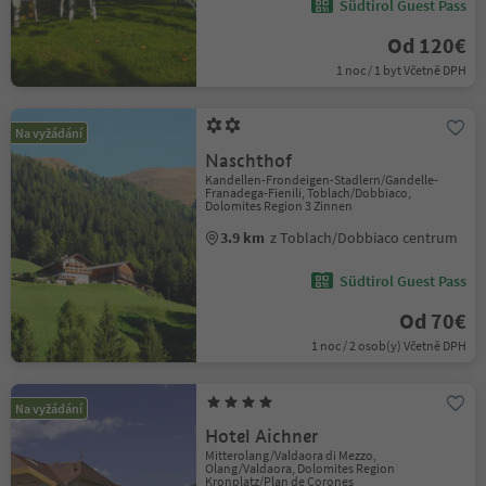
Südtirol Guest Pass
Od 120€
1 noc / 1 byt Včetně DPH
Na vyžádání
Naschthof
Kandellen-Frondeigen-Stadlern/Gandelle-
Franadega-Fienili, Toblach/Dobbiaco,
Dolomites Region 3 Zinnen
3.9 km
z Toblach/Dobbiaco centrum
Südtirol Guest Pass
Od 70€
1 noc / 2 osob(y) Včetně DPH
Na vyžádání
Hotel Aichner
Mitterolang/Valdaora di Mezzo,
Olang/Valdaora, Dolomites Region
Kronplatz/Plan de Corones