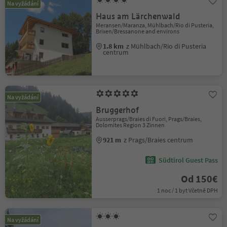
Na vyžádání
Haus am Lärchenwald
Meransen/Maranza, Mühlbach/Rio di Pusteria,
Brixen/Bressanone and environs
1.8 km
z Mühlbach/Rio di Pusteria
centrum
Na vyžádání
Bruggerhof
Ausserprags/Braies di Fuori, Prags/Braies,
Dolomites Region 3 Zinnen
921 m
z Prags/Braies centrum
Südtirol Guest Pass
Od 150€
1 noc / 1 byt Včetně DPH
Na vyžádání