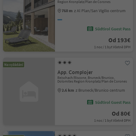
Region Kronplatz/Plan de Corones
760 m
z Al Plan/San Vigilio centrum
Südtirol Guest Pass
Od 193€
1 noc / 1 byt Včetně DPH
Na vyžádání
App. Complojer
Reischach/Riscone, Bruneck/Brunico,
Dolomites Region Kronplatz/Plan de Corones
2.6 km
z Bruneck/Brunico centrum
Südtirol Guest Pass
Od 80€
1 noc / 1 byt Včetně DPH