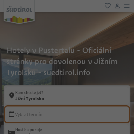
odk
oblíbené
uživatel
Hotely v Pustertalu - Oficiální
stránky pro dovolenou v Jižním
Tyrolsku - suedtirol.info
Kam chcete jet?
Jižní Tyrolsko
Vybrat termín
Hosté a pokoje