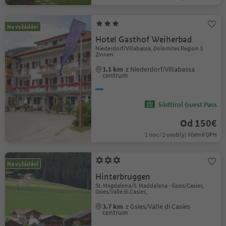
Na vyžádání
Hotel Gasthof Weiherbad
Niederdorf/Villabassa, Dolomites Region 3
Zinnen
1.1 km
z Niederdorf/Villabassa
centrum
Südtirol Guest Pass
Od 150€
1 noc / 2 osob(y) Včetně DPH
Na vyžádání
Hinterbruggen
St. Magdalena/S. Maddalena - Gsies/Casies,
Gsies/Valle di Casies,
3.7 km
z Gsies/Valle di Casies
centrum