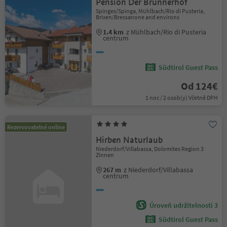
Pension Der Brunnerhof
Spinges/Spinga, Mühlbach/Rio di Pusteria,
Brixen/Bressanone and environs
1.4 km
z Mühlbach/Rio di Pusteria
centrum
Südtirol Guest Pass
Od 124€
1 noc / 2 osob(y) Včetně DPH
Rezervovatelné online
Hirben Naturlaub
Niederdorf/Villabassa, Dolomites Region 3
Zinnen
267 m
z Niederdorf/Villabassa
centrum
Úroveň udržitelnosti 3
Südtirol Guest Pass