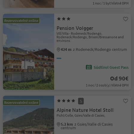
1 noc / 1 byt Včetně DPH
Rezervovatelné online
Pension Volgger
Vill/Villa - Rodeneck/Rodengo,
Rodeneck/Rodengo, Brixen/Bressanone and
environs
424 m
z Rodeneck/Rodengo centrum
Südtirol Guest Pass
Od 90€
1 noc / 2 osob(y) Včetně DPH
S
Rezervovatelné online
Alpine Nature Hotel Stoll
Pichl/Colle, Gsies/Valle di Casies,
5.2 km
z Gsies/Valle di Casies
centrum