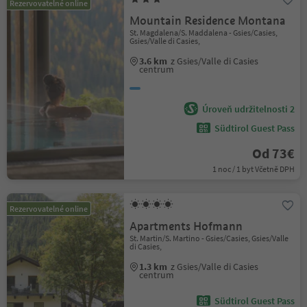
Rezervovatelné online
Mountain Residence Montana
St. Magdalena/S. Maddalena - Gsies/Casies,
Gsies/Valle di Casies,
3.6 km
z Gsies/Valle di Casies
centrum
Úroveň udržitelnosti 2
Südtirol Guest Pass
Od 73€
1 noc / 1 byt Včetně DPH
Rezervovatelné online
Apartments Hofmann
St. Martin/S. Martino - Gsies/Casies, Gsies/Valle
di Casies,
1.3 km
z Gsies/Valle di Casies
centrum
Südtirol Guest Pass