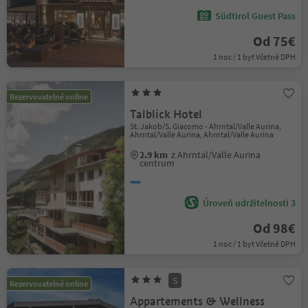
Südtirol Guest Pass
Od 75€
1 noc / 1 byt Včetně DPH
Rezervovatelné online
Talblick Hotel
St. Jakob/S. Giacomo - Ahrntal/Valle Aurina,
Ahrntal/Valle Aurina, Ahrntal/Valle Aurina
2.9 km
z Ahrntal/Valle Aurina
centrum
Úroveň udržitelnosti 3
Od 98€
1 noc / 1 byt Včetně DPH
S
Rezervovatelné online
Appartements & Wellness