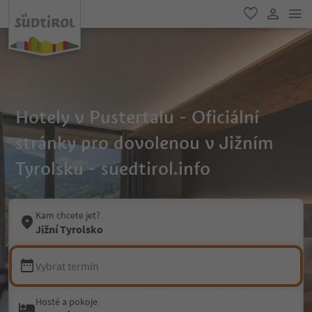
odk
oblíbené
uživatel
Hotely v Pustertalu - Oficiální
stránky pro dovolenou v Jižním
Tyrolsku - suedtirol.info
Kam chcete jet?
Jižní Tyrolsko
Vybrat termín
Hosté a pokoje