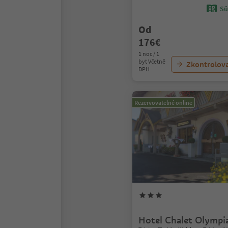
Sü
Od
176€
1 noc / 1
byt Včetně
Zkontrolov
DPH
Rezervovatelné online
Hotel Chalet Olympi