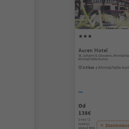
Auren Hotel
St. Johann/S. Giovanni, Ahrntal/Val
Ahrntal/Valle Aurina
3.9 km
z Ahrntal/Valle Au
Od
138€
1 noc / 2
osob(y)
Zkontrolov
Včetně DPH