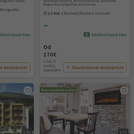
Monguelfo-Tesido,
Reischach/Riscone, Bruneck/Brunico, Dolomites
Region Kronplatz/Plan de Corones
/Monguelfo-
2.5 km
z Bruneck/Brunico centrum
dtirol Guest Pass
Südtirol Guest Pass
Od
170€
1 noc / 2
osob(y)
at dostupnost
Zkontrolovat dostupnost
Včetně DPH
Rezervovatelné online
1/31
1/31