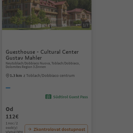
1/7
Guesthouse - Cultural Center
Gustav Mahler
Neutoblach/Dobbiaco Nuova, Toblach/Dobbiaco,
Dolomites Region 3 Zinnen
1.3 km
z Toblach/Dobbiaco centrum
Südtirol Guest Pass
Od
112€
1 noc / 2
osob(y)
Zkontrolovat dostupnost
Včetně DPH