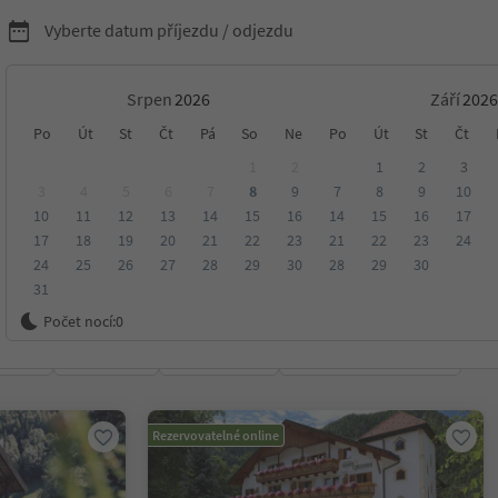
Vyberte datum příjezdu / odjezdu
Srpen
Září
tely a penziony v
Po
Út
St
Čt
Pá
So
Ne
Po
Út
St
Čt
1
2
1
2
3
al Pusteria
3
4
5
6
7
8
9
7
8
9
10
10
11
12
13
14
15
16
14
15
16
17
17
18
19
20
21
22
23
21
22
23
24
24
25
26
27
28
29
30
28
29
30
31
ko
Počet nocí:
0
ení
Kategorie
Zpracovává
Udržitelné ubytování
Rezervovatelné online