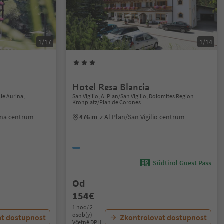
1/17
1/14
Hotel Resa Blancia
le Aurina,
San Vigilio, Al Plan/San Vigilio, Dolomites Region
Kronplatz/Plan de Corones
rina centrum
476 m
z Al Plan/San Vigilio centrum
Südtirol Guest Pass
Od
154€
1 noc / 2
osob(y)
at dostupnost
Zkontrolovat dostupnost
Včetně DPH