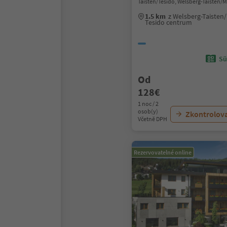
Taisten/Tesido, Welsberg-Taisten/
1.5 km
z Welsberg-Taisten
Tesido centrum
Sü
Od
128€
1 noc / 2
osob(y)
Zkontrolov
Včetně DPH
Rezervovatelné online