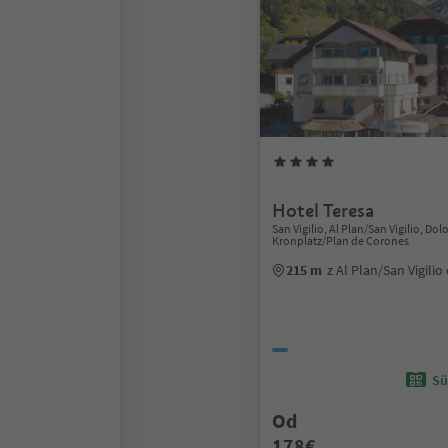
Hotel Teresa
San Vigilio, Al Plan/San Vigilio, Do
Kronplatz/Plan de Corones
215 m
z Al Plan/San Vigili
Sü
Od
178€