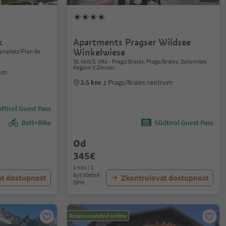
k
Apartments Pragser Wildsee
Winkelwiese
onplatz/Plan de
St. Veit/S. Vito - Prags/Braies, Prags/Braies, Dolomites
Region 3 Zinnen
rum
2.5 km
z Prags/Braies centrum
dtirol Guest Pass
Bett+Bike
Südtirol Guest Pass
Od
345€
1 noc / 1
byt Včetně
at dostupnost
Zkontrolovat dostupnost
DPH
Rezervovatelné online