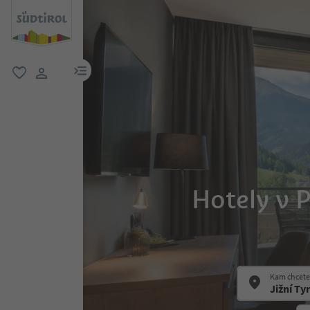
odkaz na menu
oblíbené
uživatelský odkaz
Hotely v P
Kam chcete 