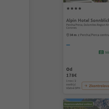
Alpin Hotel Sonnblic
Percha/Perca, Dolomites Region Kr
Corones
34 m
z Percha/Perca cent
Sü
Od
178€
1 noc / 2
osob(y)
Zkontrolov
Včetně DPH
Rezervovatelné online