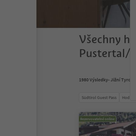
Všechny ho
Pustertal/V
1980
Výsledky
- Jižní Tyrols
Südtirol Guest Pass
Hodnoc
Rezervovatelné online