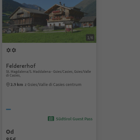
1/6
Feldererhof
St. Magdalena/S. Maddalena - Gsies/Casies, Gsies/Valle
di Casies,
2.9 km
z Gsies/Valle di Casies centrum
Südtirol Guest Pass
Od
85€