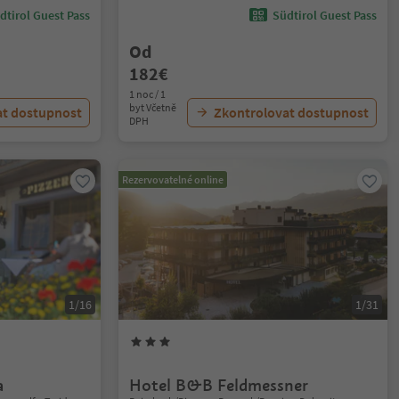
dtirol Guest Pass
Südtirol Guest Pass
Od
182€
1 noc / 1
byt Včetně
at dostupnost
Zkontrolovat dostupnost
DPH
Rezervovatelné online
1/16
1/31
a
Hotel B&B Feldmessner