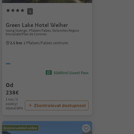
S
Green Lake Hotel Weiher
Issing/Issengo, Pfalzen/Falzes, Dolomites Region
Kronplatz/Plan de Corones
2.5 km
z Pfalzen/Falzes centrum
Südtirol Guest Pass
Od
238€
1 noc / 2
osob(y)
Zkontrolovat dostupnost
Včetně DPH
Rezervovatelné online