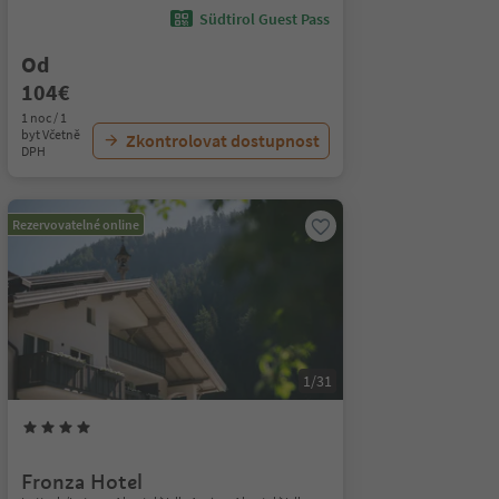
Südtirol Guest Pass
Od
104€
1 noc / 1
byt Včetně
Zkontrolovat dostupnost
DPH
Rezervovatelné online
1/31
Fronza Hotel