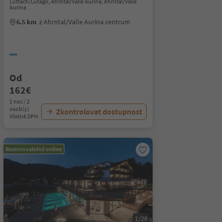
Luttach/Lutago, Ahrntal/Valle Aurina, Ahrntal/Valle
Aurina
6.5 km
z Ahrntal/Valle Aurina centrum
Od
162€
1 noc / 2
osob(y)
Zkontrolovat dostupnost
Včetně DPH
Rezervovatelné online
1/26