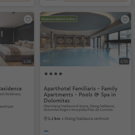
Rezervovatelné online
1/26
1/31
esidence
Aparthotel Familiaris - Family
Apartments - Pools & Spa in
lach/Dobbiaco,
Dolomites
centrum
Oberolang/Valdaora di Sopra, Olang/Valdaora,
Dolomites Region Kronplatz/Plan de Corones
1.2 km
z Olang/Valdaora centrum