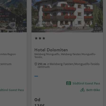
1/30
1/20
Hotel Dolomiten
lomites Region
Welsberg/Monguelfo, Welsberg-Taisten/Monguelfo-
Tesido,
o centrum
291 m
z Welsberg-Taisten/Monguelfo-Tesido
centrum
Südtirol Guest Pass
dtirol Guest Pass
Bett+Bike
Od
134€