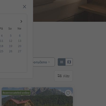
Pá
So
Ne
4
5
6
11
12
13
18
19
20
25
26
27
Doporučeno
Objednat:
Filtr
brak aktywnych filtrów
Rezervovatelné online