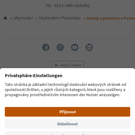
4
781 - 810 z 1980 výsledky
5
6
Ubytování
Ubytování v Pustertalu
Hotely a penziony v Puster
7
8
9
10
11
12
13
14
Jazyk: Čeština
15
16
17
FAQ
Kontaktujte nás
Tisk
MICE
18
Zásady ochrany osobních údajů
Podmínky a ujednání
Tiráž
19
20
Zásady používání souborů cookie
Filmová komise
O nás
21
Prohlášení o přístupnosti
South Tyrol B2B
22
23
24
© 2026 IDM Südtirol
25