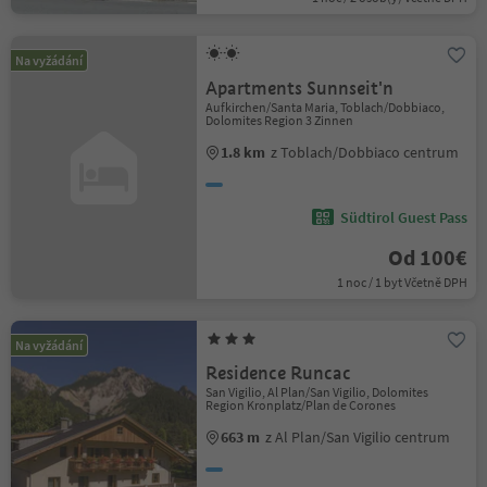
Na vyžádání
Apartments Sunnseit'n
Aufkirchen/Santa Maria, Toblach/Dobbiaco,
Dolomites Region 3 Zinnen
1.8 km
z Toblach/Dobbiaco centrum
Südtirol Guest Pass
Od 100€
1 noc / 1 byt Včetně DPH
Na vyžádání
Residence Runcac
San Vigilio, Al Plan/San Vigilio, Dolomites
Region Kronplatz/Plan de Corones
663 m
z Al Plan/San Vigilio centrum