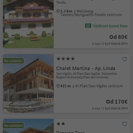
Tesido,
1.3 km
z Welsberg-
Taisten/Monguelfo-Tesido centrum
Südtirol Guest Pass
Od 80€
1 noc / 1 byt Včetně DPH
Na vyžádání
Chalet Martina - Ap. Linda
San Vigilio, Al Plan/San Vigilio, Dolomites
Region Kronplatz/Plan de Corones
415 m
z Al Plan/San Vigilio centrum
Od 170€
1 noc / 1 byt Včetně DPH
Na vyžádání