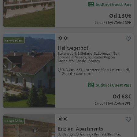
Südtirol Guest Pass
Od 130€
1 noc / 1 byt Včetně DPH
Na vyžádání
Hellwegerhof
Stefansdorf/S.Stefano, St.Lorenzen/San
Lorenzo di Sebato, Dolomites Region
Kronplatz/Plan de Corones
2.3 km
z St.Lorenzen/San Lorenzo di
Sebato centrum
Südtirol Guest Pass
Od 68€
1 noc / 1 byt Včetně DPH
Na vyžádání
Enzian-Apartments
St. Georgen/S. Giorgio - Bruneck/Brunico,