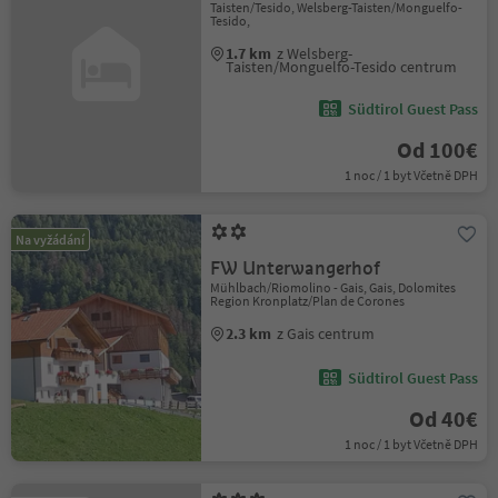
Taisten/Tesido, Welsberg-Taisten/Monguelfo-
Tesido,
1.7 km
z Welsberg-
Taisten/Monguelfo-Tesido centrum
Südtirol Guest Pass
Od 100€
1 noc / 1 byt Včetně DPH
Na vyžádání
FW Unterwangerhof
Mühlbach/Riomolino - Gais, Gais, Dolomites
Region Kronplatz/Plan de Corones
2.3 km
z Gais centrum
Südtirol Guest Pass
Od 40€
1 noc / 1 byt Včetně DPH