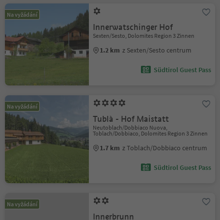
Na vyžádání
Innerwatschinger Hof
Sexten/Sesto, Dolomites Region 3 Zinnen
1.2 km
z Sexten/Sesto centrum
Südtirol Guest Pass
Na vyžádání
Tublà - Hof Maistatt
Neutoblach/Dobbiaco Nuova,
Toblach/Dobbiaco, Dolomites Region 3 Zinnen
1.7 km
z Toblach/Dobbiaco centrum
Südtirol Guest Pass
Na vyžádání
Innerbrunn