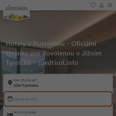
odk
oblíbené
uživatel
Hotely v Pustertalu - Oficiální
stránky pro dovolenou v Jižním
Tyrolsku - suedtirol.info
Kam chcete jet?
Jižní Tyrolsko
Vybrat termín
Hosté a pokoje