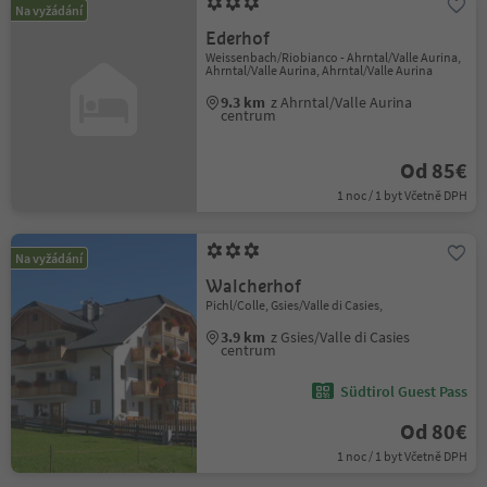
Na vyžádání
Ederhof
Weissenbach/Riobianco - Ahrntal/Valle Aurina,
Ahrntal/Valle Aurina, Ahrntal/Valle Aurina
9.3 km
z Ahrntal/Valle Aurina
centrum
Od 85€
1 noc / 1 byt Včetně DPH
Na vyžádání
Walcherhof
Pichl/Colle, Gsies/Valle di Casies,
3.9 km
z Gsies/Valle di Casies
centrum
Südtirol Guest Pass
Od 80€
1 noc / 1 byt Včetně DPH