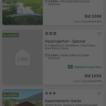
2.0 km
z Ahrntal/Valle Aurina
centrum
Od 100€
1 noc / 1 byt Včetně DPH
Na vyžádání
Haspingerhof - Specker
St. Magdalena/S. Maddalena - Gsies/Casies,
Gsies/Valle di Casies,
3.2 km
z Gsies/Valle di Casies
centrum
Südtirol Guest Pass
Od 105€
1 noc / 1 byt Včetně DPH
Na vyžádání
Appartements Gerda
Taisten/Tesido, Welsberg-Taisten/Monguelfo-