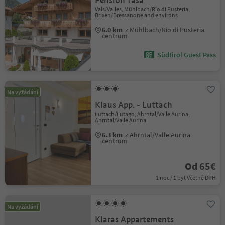
Pension Tasa
Vals/Valles, Mühlbach/Rio di Pusteria,
Brixen/Bressanone and environs
6.0 km
z Mühlbach/Rio di Pusteria
centrum
Südtirol Guest Pass
Na vyžádání
Klaus App. - Luttach
Luttach/Lutago, Ahrntal/Valle Aurina,
Ahrntal/Valle Aurina
6.3 km
z Ahrntal/Valle Aurina
centrum
Od 65€
1 noc / 1 byt Včetně DPH
Na vyžádání
Klaras Appartements