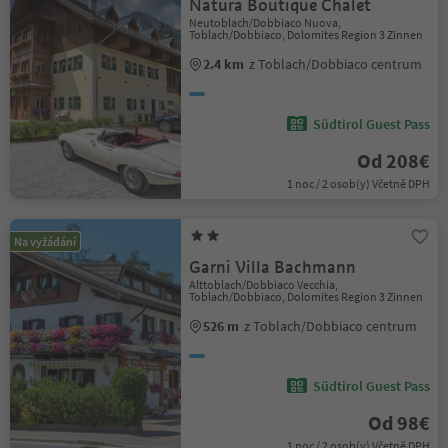
Natura Boutique Chalet
Neutoblach/Dobbiaco Nuova,
Toblach/Dobbiaco, Dolomites Region 3 Zinnen
2.4 km
z Toblach/Dobbiaco centrum
Südtirol Guest Pass
Od 208€
1 noc / 2 osob(y) Včetně DPH
Na vyžádání
Garni Villa Bachmann
Alttoblach/Dobbiaco Vecchia,
Toblach/Dobbiaco, Dolomites Region 3 Zinnen
526 m
z Toblach/Dobbiaco centrum
Südtirol Guest Pass
Od 98€
1 noc / 2 osob(y) Včetně DPH