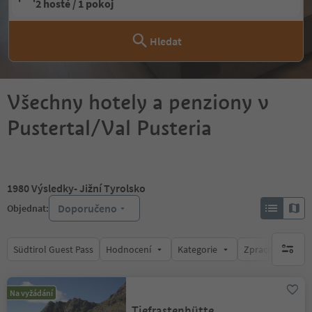
2 hosté / 1 pokoj
Hledat
Všechny hotely a penziony v
Pustertal/Val Pusteria
1980
Výsledky
- Jižní Tyrolsko
Doporučeno
Objednat:
Südtirol Guest Pass
Hodnocení
Kategorie
Zpracovává
brak ak
Na vyžádání
Tiefrastenhütte