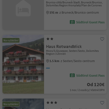
Brunico città/Bruneck Stadt, Bruneck/Brunico,
Dolomites Region Kronplatz/Plan de Corones
191 m
z Bruneck/Brunico centrum
Südtirol Guest Pass
Na vyžádání
Haus Rotwandblick
Moos/S.Giuseppe, Sexten/Sesto, Dolomites
Region 3 Zinnen
1.5 km
z Sexten/Sesto centrum
Südtirol Guest Pass
Od 120€
1 noc / 2 osob(y) Včetně DPH
Na vyžádání