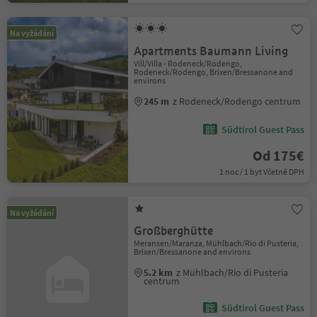
Na vyžádání
Apartments Baumann Living
Vill/Villa - Rodeneck/Rodengo,
Rodeneck/Rodengo, Brixen/Bressanone and
environs
245 m
z Rodeneck/Rodengo centrum
Südtirol Guest Pass
Od 175€
1 noc / 1 byt Včetně DPH
Na vyžádání
Großberghütte
Meransen/Maranza, Mühlbach/Rio di Pusteria,
Brixen/Bressanone and environs
5.2 km
z Mühlbach/Rio di Pusteria
centrum
Südtirol Guest Pass