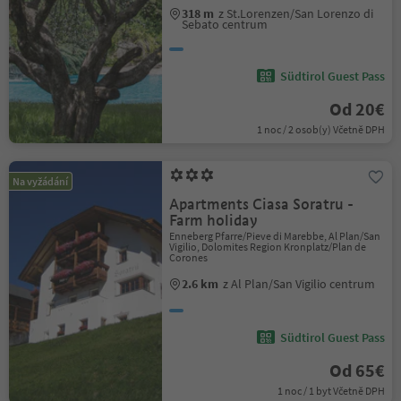
318 m
z St.Lorenzen/San Lorenzo di
Sebato centrum
Südtirol Guest Pass
Od 20€
1 noc / 2 osob(y) Včetně DPH
Na vyžádání
Apartments Ciasa Soratru -
Farm holiday
Enneberg Pfarre/Pieve di Marebbe, Al Plan/San
Vigilio, Dolomites Region Kronplatz/Plan de
Corones
2.6 km
z Al Plan/San Vigilio centrum
Südtirol Guest Pass
Od 65€
1 noc / 1 byt Včetně DPH