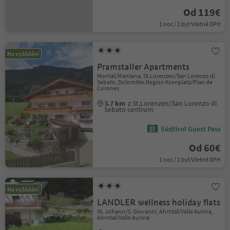
Od 119€
1 noc / 1 byt Včetně DPH
Na vyžádání
Pramstaller Apartments
Montal/Mantana, St.Lorenzen/San Lorenzo di
Sebato, Dolomites Region Kronplatz/Plan de
Corones
3.7 km
z St.Lorenzen/San Lorenzo di
Sebato centrum
Südtirol Guest Pass
Od 60€
1 noc / 1 byt Včetně DPH
Na vyžádání
LANDLER wellness holiday flats
St. Johann/S. Giovanni, Ahrntal/Valle Aurina,
Ahrntal/Valle Aurina