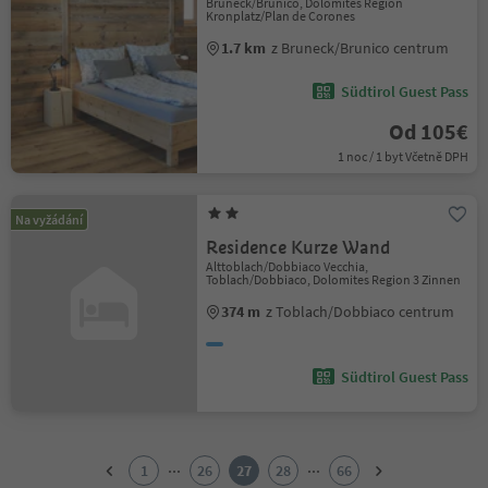
Bruneck/Brunico, Dolomites Region
Kronplatz/Plan de Corones
1.7 km
z Bruneck/Brunico centrum
Südtirol Guest Pass
Od 105€
1 noc / 1 byt Včetně DPH
Na vyžádání
Residence Kurze Wand
Alttoblach/Dobbiaco Vecchia,
Toblach/Dobbiaco, Dolomites Region 3 Zinnen
374 m
z Toblach/Dobbiaco centrum
Südtirol Guest Pass
1
2
...
...
1
26
27
28
66
3