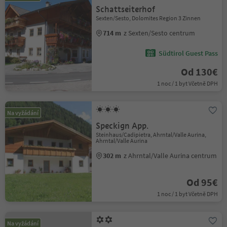
Schattseiterhof
Sexten/Sesto, Dolomites Region 3 Zinnen
714 m
z Sexten/Sesto centrum
Südtirol Guest Pass
Od 130€
1 noc / 1 byt Včetně DPH
Na vyžádání
Speckign App.
Steinhaus/Cadipietra, Ahrntal/Valle Aurina,
Ahrntal/Valle Aurina
302 m
z Ahrntal/Valle Aurina centrum
Od 95€
1 noc / 1 byt Včetně DPH
Na vyžádání