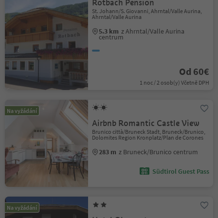
Rotbach Pension
St. Johann/S. Giovanni, Ahrntal/Valle Aurina,
Ahrntal/Valle Aurina
5.3 km
z Ahrntal/Valle Aurina
centrum
Od 60€
1 noc / 2 osob(y) Včetně DPH
Na vyžádání
Airbnb Romantic Castle View
Brunico città/Bruneck Stadt, Bruneck/Brunico,
Dolomites Region Kronplatz/Plan de Corones
283 m
z Bruneck/Brunico centrum
Südtirol Guest Pass
Na vyžádání