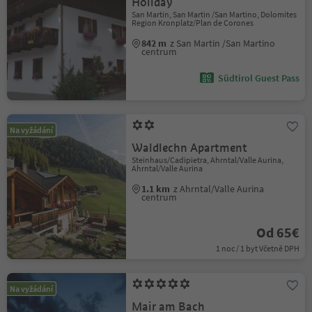
Holiday
San Martin, San Martin /San Martino, Dolomites
Region Kronplatz/Plan de Corones
842 m
z San Martin /San Martino
centrum
Südtirol Guest Pass
Na vyžádání
Waldlechn Apartment
Steinhaus/Cadipietra, Ahrntal/Valle Aurina,
Ahrntal/Valle Aurina
1.1 km
z Ahrntal/Valle Aurina
centrum
Od 65€
1 noc / 1 byt Včetně DPH
Na vyžádání
Mair am Bach