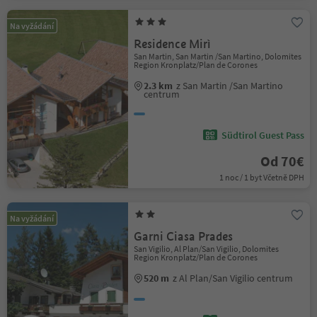
Na vyžádání
Residence Mirì
San Martin, San Martin /San Martino, Dolomites
Region Kronplatz/Plan de Corones
2.3 km
z San Martin /San Martino
centrum
Südtirol Guest Pass
Od 70€
1 noc / 1 byt Včetně DPH
Na vyžádání
Garni Ciasa Prades
San Vigilio, Al Plan/San Vigilio, Dolomites
Region Kronplatz/Plan de Corones
520 m
z Al Plan/San Vigilio centrum