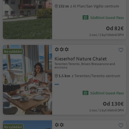
232 m
z Al Plan/San Vigilio centrum
Südtirol Guest Pass
Od 82€
1 noc / 1 byt Včetně DPH
Na vyžádání
Kieserhof Nature Chalet
Terenten/Terento, Brixen/Bressanone and
environs
1.5 km
z Terenten/Terento centrum
Südtirol Guest Pass
Od 130€
1 noc / 1 byt Včetně DPH
Na vyžádání