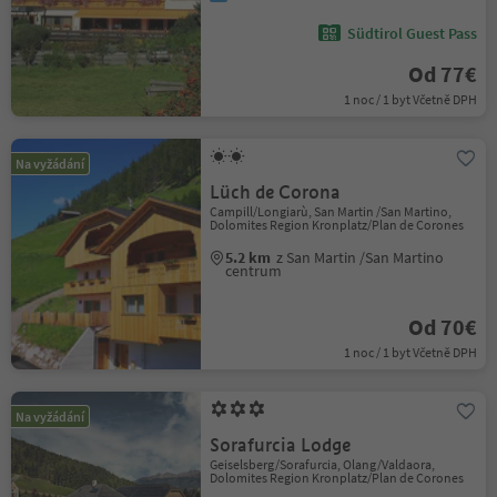
Südtirol Guest Pass
Od 77€
1 noc / 1 byt Včetně DPH
Na vyžádání
Lüch de Corona
Campill/Longiarù, San Martin /San Martino,
Dolomites Region Kronplatz/Plan de Corones
5.2 km
z San Martin /San Martino
centrum
Od 70€
1 noc / 1 byt Včetně DPH
Na vyžádání
Sorafurcia Lodge
Geiselsberg/Sorafurcia, Olang/Valdaora,
Dolomites Region Kronplatz/Plan de Corones