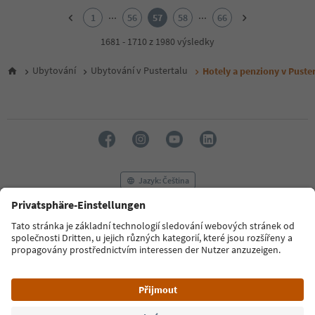
2
...
...
1
56
57
58
66
3
4
1681 - 1710 z 1980 výsledky
5
6
Ubytování
Ubytování v Pustertalu
Hotely a penziony v Puster
7
8
9
10
11
12
13
14
Jazyk: Čeština
15
16
17
FAQ
Kontaktujte nás
Tisk
MICE
18
Zásady ochrany osobních údajů
Podmínky a ujednání
Tiráž
19
20
Zásady používání souborů cookie
Filmová komise
O nás
21
Prohlášení o přístupnosti
South Tyrol B2B
22
23