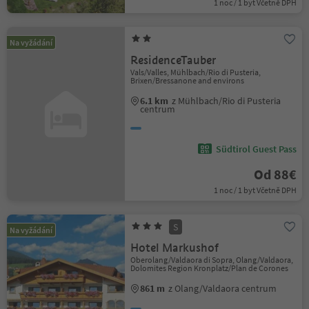
1 noc / 1 byt Včetně DPH
Na vyžádání
ResidenceTauber
Vals/Valles, Mühlbach/Rio di Pusteria,
Brixen/Bressanone and environs
6.1 km
z Mühlbach/Rio di Pusteria
centrum
Südtirol Guest Pass
Od 88€
1 noc / 1 byt Včetně DPH
S
Na vyžádání
Hotel Markushof
Oberolang/Valdaora di Sopra, Olang/Valdaora,
Dolomites Region Kronplatz/Plan de Corones
861 m
z Olang/Valdaora centrum