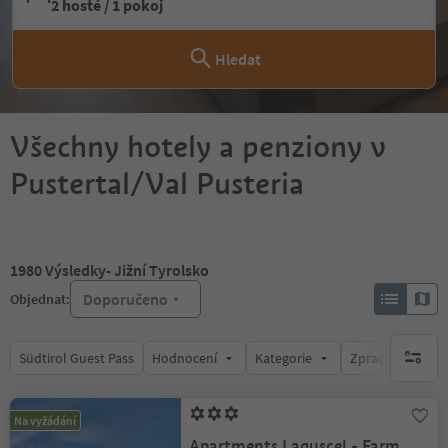
2 hosté / 1 pokoj
Hledat
Všechny hotely a penziony v
Pustertal/Val Pusteria
1980
Výsledky
- Jižní Tyrolsko
Doporučeno
Objednat:
Südtirol Guest Pass
Hodnocení
Kategorie
Zpracovává
brak ak
Na vyžádání
Apartments Laguscel - Farm