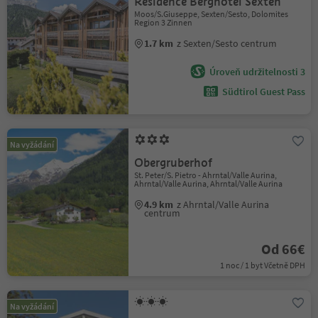
Residence Berghotel Sexten
Moos/S.Giuseppe, Sexten/Sesto, Dolomites
Region 3 Zinnen
1.7 km
z Sexten/Sesto centrum
Úroveň udržitelnosti 3
Südtirol Guest Pass
Na vyžádání
Obergruberhof
St. Peter/S. Pietro - Ahrntal/Valle Aurina,
Ahrntal/Valle Aurina, Ahrntal/Valle Aurina
4.9 km
z Ahrntal/Valle Aurina
centrum
Od 66€
1 noc / 1 byt Včetně DPH
Na vyžádání