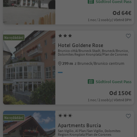
Südtirol Guest Pass
Od 64€
1 noc / 2 osob(y) Včetně DPH
Na vyžádání
Hotel Goldene Rose
Brunico città/Bruneck Stadt, Bruneck/Brunico,
Dolomites Region Kronplatz/Plan de Corones
299 m
z Bruneck/Brunico centrum
Südtirol Guest Pass
Od 150€
1 noc / 2 osob(y) Včetně DPH
Na vyžádání
Apartments Burcia
San Vigilio, Al Plan/San Vigilio, Dolomites
Region Kronplatz/Plan de Corones