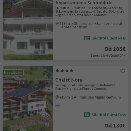
Appartements Schönblick
St. Martin/S. Martino - St. Lorenzen/S.Lorenzo,
St.Lorenzen/San Lorenzo di Sebato, Dolomites
Region Kronplatz/Plan de Corones
459 m
z St.Lorenzen/San Lorenzo di
Sebato centrum
Südtirol Guest Pass
Od 105€
1 noc / 1 byt Včetně DPH
Na vyžádání
Chalet Nora
San Vigilio, Al Plan/San Vigilio, Dolomites
Region Kronplatz/Plan de Corones
719 m
z Al Plan/San Vigilio centrum
Südtirol Guest Pass
Od 130€