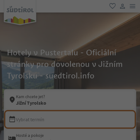
odk
oblíbené
uživatel
Hotely v Pustertalu - Oficiální
stránky pro dovolenou v Jižním
Tyrolsku - suedtirol.info
Kam chcete jet?
Jižní Tyrolsko
Vybrat termín
Hosté a pokoje