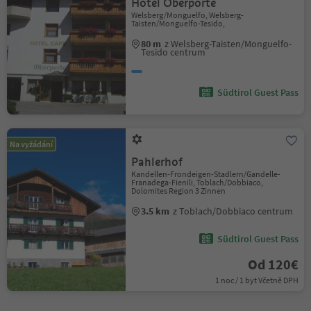
Hotel Oberporte
Welsberg/Monguelfo, Welsberg-
Taisten/Monguelfo-Tesido,
80 m
z Welsberg-Taisten/Monguelfo-
Tesido centrum
Südtirol Guest Pass
Na vyžádání
Pahlerhof
Kandellen-Frondeigen-Stadlern/Gandelle-
Franadega-Fienili, Toblach/Dobbiaco,
Dolomites Region 3 Zinnen
3.5 km
z Toblach/Dobbiaco centrum
Südtirol Guest Pass
Od 120€
1 noc / 1 byt Včetně DPH
1