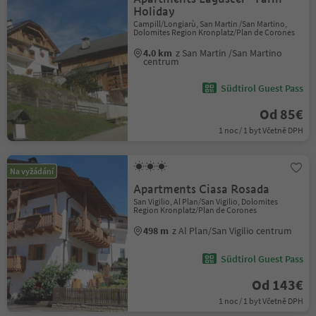
Holiday
Campill/Longiarù, San Martin /San Martino,
Dolomites Region Kronplatz/Plan de Corones
4.0 km
z San Martin /San Martino
centrum
Südtirol Guest Pass
Od 85€
1 noc / 1 byt Včetně DPH
Na vyžádání
Apartments Ciasa Rosada
San Vigilio, Al Plan/San Vigilio, Dolomites
Region Kronplatz/Plan de Corones
498 m
z Al Plan/San Vigilio centrum
Südtirol Guest Pass
Od 143€
1 noc / 1 byt Včetně DPH