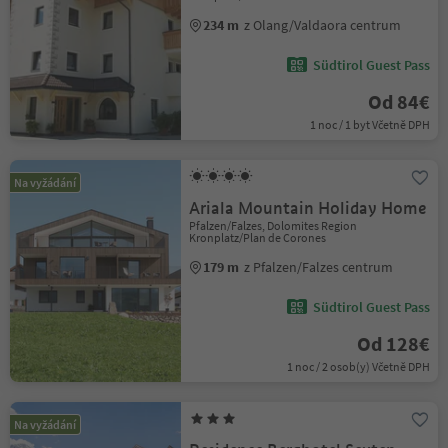
234 m
z Olang/Valdaora centrum
Südtirol Guest Pass
Od 84€
1 noc / 1 byt Včetně DPH
Na vyžádání
Ariala Mountain Holiday Home
Pfalzen/Falzes, Dolomites Region
Kronplatz/Plan de Corones
179 m
z Pfalzen/Falzes centrum
Südtirol Guest Pass
Od 128€
1 noc / 2 osob(y) Včetně DPH
Na vyžádání