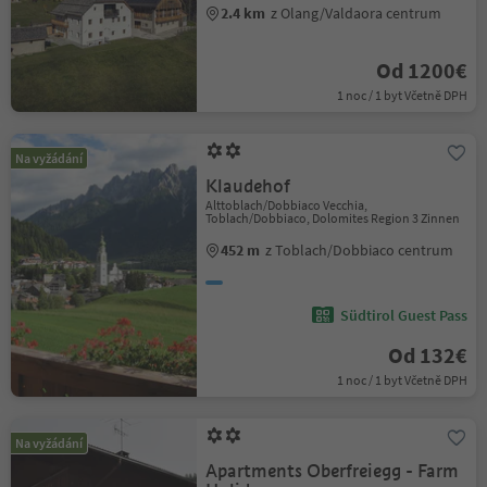
2.4 km
z Olang/Valdaora centrum
Od 1200€
1 noc / 1 byt Včetně DPH
Na vyžádání
Klaudehof
Alttoblach/Dobbiaco Vecchia,
Toblach/Dobbiaco, Dolomites Region 3 Zinnen
452 m
z Toblach/Dobbiaco centrum
Südtirol Guest Pass
Od 132€
1 noc / 1 byt Včetně DPH
Na vyžádání
Apartments Oberfreiegg - Farm