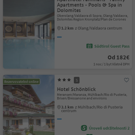
Apartments - Pools & Spa in
Dolomites
Oberolang/Valdaora di Sopra, Olang/Valdaora,
Dolomites Region Kronplatz/Plan de Corones
1.2 km
z Olang/Valdaora centrum
Südtirol Guest Pass
Od 182€
1 noc / 1 byt Včetně DPH
S
Rezervovatelné online
Hotel Schönblick
Meransen/Maranza, Mühlbach/Rio di Pusteria,
Brixen/Bressanone and environs
2.1 km
z Mühlbach/Rio di Pusteria
centrum
Úroveň udržitelnosti 2