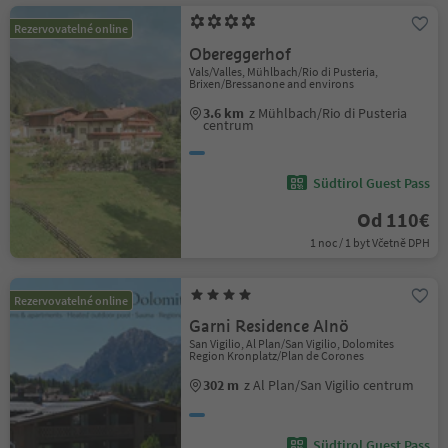
Rezervovatelné online
Obereggerhof
Vals/Valles, Mühlbach/Rio di Pusteria,
Brixen/Bressanone and environs
3.6 km
z Mühlbach/Rio di Pusteria
centrum
Südtirol Guest Pass
Od 110€
1 noc / 1 byt Včetně DPH
Rezervovatelné online
Garni Residence Alnö
San Vigilio, Al Plan/San Vigilio, Dolomites
Region Kronplatz/Plan de Corones
302 m
z Al Plan/San Vigilio centrum
Südtirol Guest Pass