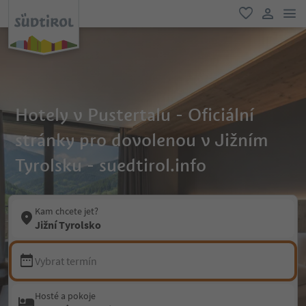
odk
oblíbené
uživatel
Hotely v Pustertalu - Oficiální
stránky pro dovolenou v Jižním
Tyrolsku - suedtirol.info
Kam chcete jet?
Jižní Tyrolsko
Vybrat termín
Hosté a pokoje