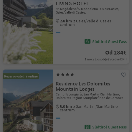
LIVING HOTEL
St. Magdalena/S. Maddalena - Gsies/Casies,
Gsies/Valle di Casies,
2.8 km
z Gsies/Valle di Casies
centrum
Südtirol Guest Pass
Od 284€
1 noc / 2 osob(y) Včetně DPH
Rezervovatelné online
Residence Les Dolomites
Mountain Lodges
Campill/Longiarù, San Martin /San Martino,
Dolomites Region Kronplatz/Plan de Corones
5.0 km
z San Martin /San Martino
centrum
Südtirol Guest Pass