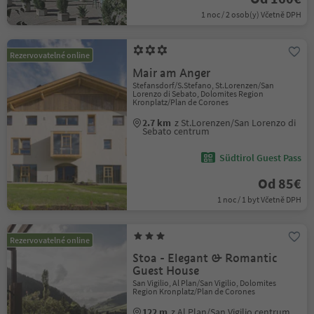
1 noc / 2 osob(y) Včetně DPH
Rezervovatelné online
Mair am Anger
Stefansdorf/S.Stefano, St.Lorenzen/San
Lorenzo di Sebato, Dolomites Region
Kronplatz/Plan de Corones
2.7 km
z St.Lorenzen/San Lorenzo di
Sebato centrum
Südtirol Guest Pass
Od 85€
1 noc / 1 byt Včetně DPH
Rezervovatelné online
Stoa - Elegant & Romantic
Guest House
San Vigilio, Al Plan/San Vigilio, Dolomites
Region Kronplatz/Plan de Corones
122 m
z Al Plan/San Vigilio centrum