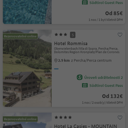
Südtirol Guest Pass
Od 85€
1 noc / 1 byt Včetně DPH
S
Rezervovatelné online
Hotel Rommisa
Oberwielenbach/Vila di Sopra, Percha/Perca,
Dolomites Region Kronplatz/Plan de Corones
2.9 km
z Percha/Perca centrum
Úroveň udržitelnosti 2
Südtirol Guest Pass
Od 132€
1 noc / 2 osob(y) Včetně DPH
Rezervovatelné online
Hotel La Casies - MOUNTAIN