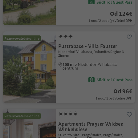
Südtirol Guest Pass
Od 124€
1 noc / 2 osob(y) Včetně DPH
Rezervovatelné online
Pustrabase - Villa Fauster
Niederdorf/Villabassa, Dolomites Region 3
Zinnen
100 m
z Niederdorf/Villabassa
centrum
Südtirol Guest Pass
Od 96€
1 noc / 1 byt Včetně DPH
Rezervovatelné online
Apartments Pragser Wildsee
Winkelwiese
St. Veit/S. Vito - Prags/Braies, Prags/Braies,