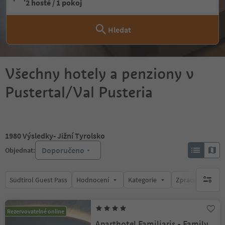
2 hosté / 1 pokoj
Hledat
Všechny hotely a penziony v
Pustertal/Val Pusteria
1980
Výsledky
- Jižní Tyrolsko
Doporučeno
Objednat:
Südtirol Guest Pass
Hodnocení
Kategorie
Zpracovává
brak ak
Rezervovatelné online
Aparthotel Familiaris - Family