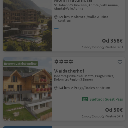
Molin Naturhotel
St. Johann/S. Giovanni, Ahrntal/Valle Aurina,
Ahrntal/Valle Aurina
1.9 km
z Ahrntal/Valle Aurina
centrum
Od 358€
1 noc / 2 osob(y) Včetně DPH
Rezervovatelné online
Waidacherhof
Innerprags/Braies di Dentro, Prags/Braies,
Dolomites Region 3 Zinnen
1.4 km
z Prags/Braies centrum
Südtirol Guest Pass
Od 50€
1 noc / 2 osob(y) Včetně DPH