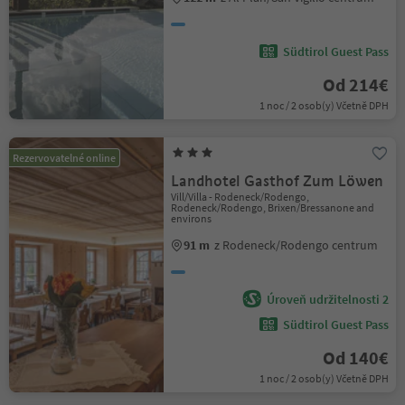
Südtirol Guest Pass
Od 214€
1 noc / 2 osob(y) Včetně DPH
Rezervovatelné online
Landhotel Gasthof Zum Löwen
Vill/Villa - Rodeneck/Rodengo,
Rodeneck/Rodengo, Brixen/Bressanone and
environs
91 m
z Rodeneck/Rodengo centrum
Úroveň udržitelnosti 2
Südtirol Guest Pass
Od 140€
1 noc / 2 osob(y) Včetně DPH