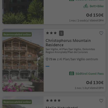
Bett+Bike
Od 150€
1 noc / 2 osob(y) Včetně DPH
S
Rezervovatelné online
Christophorus Mountain
Residence
San Vigilio, Al Plan/San Vigilio, Dolomites
Region Kronplatz/Plan de Corones
73 m
z Al Plan/San Vigilio centrum
Südtirol Guest Pass
Od 130€
1 noc / 1 byt Včetně DPH
Rezervovatelné online