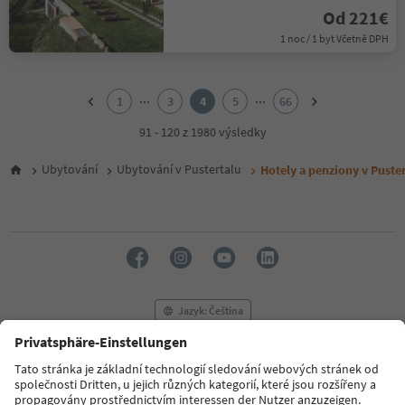
Od 221€
1 noc / 1 byt Včetně DPH
1
2
...
...
1
3
4
5
66
3
4
91 - 120 z 1980 výsledky
5
6
Ubytování
Ubytování v Pustertalu
Hotely a penziony v Puster
7
8
9
10
11
12
13
14
Jazyk: Čeština
15
16
17
FAQ
Kontaktujte nás
Tisk
MICE
18
Zásady ochrany osobních údajů
Podmínky a ujednání
Tiráž
19