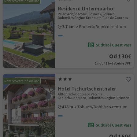
Rezervovatelné online
Residence Untermoarhof
Reischach/Riscone, Bruneck/Brunico,
Dolomites Region Kronplatz/Plan de Corones
2.7 km
z Bruneck/Brunico centrum
Südtirol Guest Pass
Od 130€
1 noc / 1 byt Včetně DPH
Rezervovatelné online
Hotel Tschurtschenthaler
Alttoblach/Dobbiaco Vecchia,
Toblach/Dobbiaco, Dolomites Region 3 Zinnen
428 m
z Toblach/Dobbiaco centrum
Südtirol Guest Pass
Od 160€