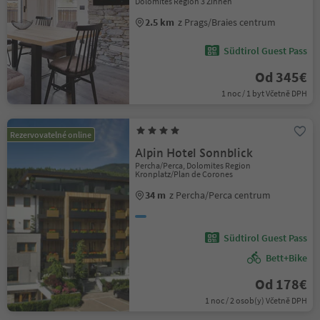
Dolomites Region 3 Zinnen
2.5 km
z Prags/Braies centrum
Südtirol Guest Pass
Od 345€
1 noc / 1 byt Včetně DPH
Rezervovatelné online
Alpin Hotel Sonnblick
Percha/Perca, Dolomites Region
Kronplatz/Plan de Corones
34 m
z Percha/Perca centrum
Südtirol Guest Pass
Bett+Bike
Od 178€
1 noc / 2 osob(y) Včetně DPH