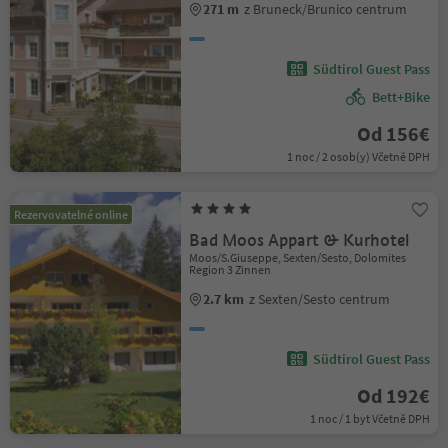
271 m
z Bruneck/Brunico centrum
Südtirol Guest Pass
Bett+Bike
Od 156€
1 noc / 2 osob(y) Včetně DPH
Rezervovatelné online
Bad Moos Appart & Kurhotel
Moos/S.Giuseppe, Sexten/Sesto, Dolomites
Region 3 Zinnen
2.7 km
z Sexten/Sesto centrum
Südtirol Guest Pass
Od 192€
1 noc / 1 byt Včetně DPH