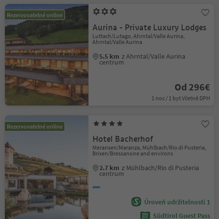
Rezervovatelné online
Aurina - Private Luxury Lodges
Luttach/Lutago, Ahrntal/Valle Aurina,
Ahrntal/Valle Aurina
5.5 km
z Ahrntal/Valle Aurina
centrum
Od 296€
1 noc / 1 byt Včetně DPH
Rezervovatelné online
Hotel Bacherhof
Meransen/Maranza, Mühlbach/Rio di Pusteria,
Brixen/Bressanone and environs
2.7 km
z Mühlbach/Rio di Pusteria
centrum
Úroveň udržitelnosti 1
Südtirol Guest Pass