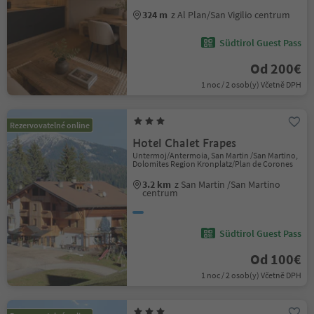
324 m
z Al Plan/San Vigilio centrum
Südtirol Guest Pass
Od 200€
1 noc / 2 osob(y) Včetně DPH
Rezervovatelné online
Hotel Chalet Frapes
Untermoj/Antermoia, San Martin /San Martino,
Dolomites Region Kronplatz/Plan de Corones
3.2 km
z San Martin /San Martino
centrum
Südtirol Guest Pass
Od 100€
1 noc / 2 osob(y) Včetně DPH