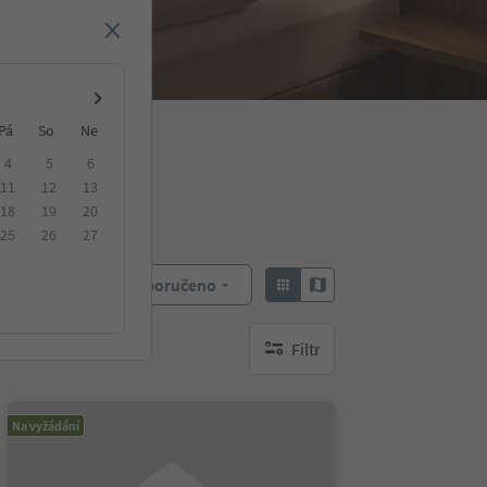
Pá
So
Ne
4
5
6
11
12
13
18
19
20
25
26
27
Doporučeno
Objednat:
Filtr
brak aktywnych filtrów
Na vyžádání