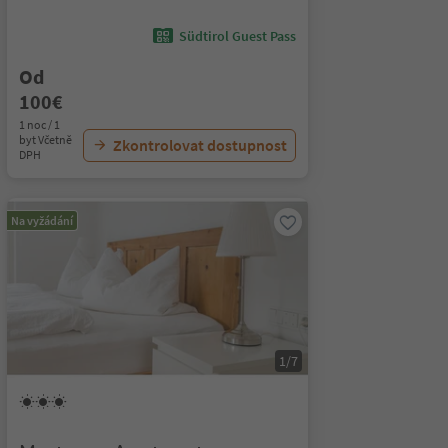
Südtirol Guest Pass
Od
100€
1 noc / 1
byt Včetně
Zkontrolovat dostupnost
DPH
Na vyžádání
1/7