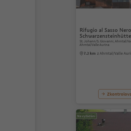
Rifugio al Sasso Nero
Schwarzensteinhütte
St. Johann/S. Giovanni, Ahrntal/Val
Ahrntal/Valle Aurina
7.2 km
z Ahrntal/Valle Au
Zkontrolov
Na vyžádání