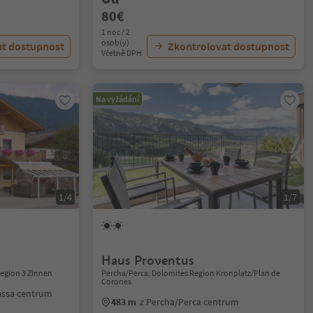
80€
1 noc / 2
osob(y)
at dostupnost
Zkontrolovat dostupnost
Včetně DPH
Na vyžádání
1/4
1/7
Haus Proventus
Region 3 Zinnen
Percha/Perca, Dolomites Region Kronplatz/Plan de
Corones
bassa centrum
483 m
z Percha/Perca centrum