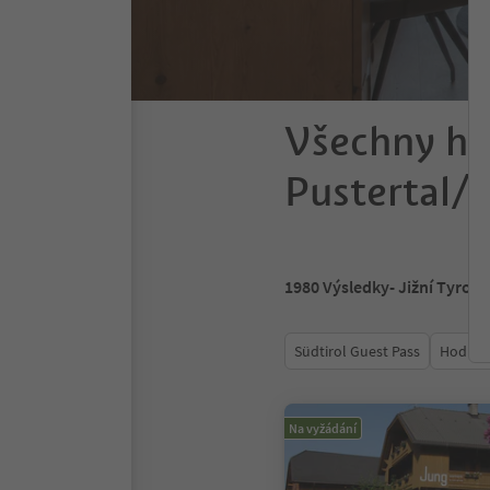
Všechny ho
Pustertal/V
1980
Výsledky
- Jižní Tyrols
Südtirol Guest Pass
Hodnoc
Na vyžádání