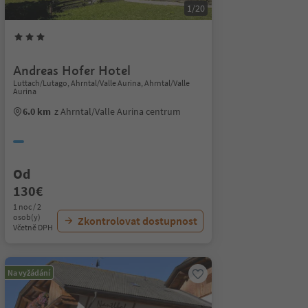
1/20
Andreas Hofer Hotel
Luttach/Lutago, Ahrntal/Valle Aurina, Ahrntal/Valle
Aurina
6.0 km
z Ahrntal/Valle Aurina centrum
Od
130€
1 noc / 2
osob(y)
Zkontrolovat dostupnost
Včetně DPH
Na vyžádání