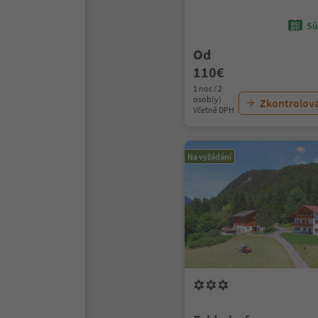
Sü
Od
110€
1 noc / 2
osob(y)
Zkontrolov
Včetně DPH
Na vyžádání