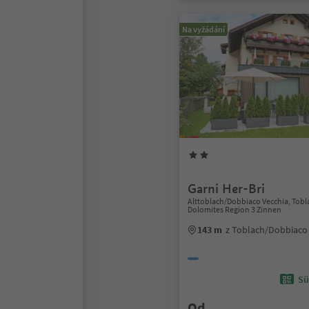
Na vyžádání
Garni Her-Bri
Alttoblach/Dobbiaco Vecchia, Tob
Dolomites Region 3 Zinnen
143 m
z Toblach/Dobbiaco
Sü
Od