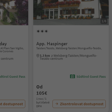
1/12
1/6
iday
App. Haspinger
Al Plan/San Vigilio,
Taisten/Tesido, Welsberg-Taisten/Monguelfo-Tesido,
de Corones
1.3 km
z Welsberg-Taisten/Monguelfo-
io centrum
Tesido centrum
dtirol Guest Pass
Südtirol Guest Pass
Od
105€
1 noc / 1
byt Včetně
at dostupnost
Zkontrolovat dostupnost
DPH