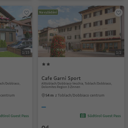
Na vyžádání
1/15
1/2
Cafe Garni Sport
lach/Dobbiaco,
Alttoblach/Dobbiaco Vecchia, Toblach/Dobbiaco,
Dolomites Region 3 Zinnen
 centrum
54 m
z Toblach/Dobbiaco centrum
dtirol Guest Pass
Südtirol Guest Pass
Od