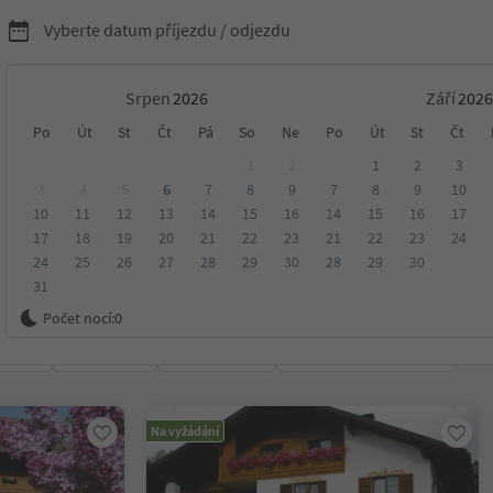
Vyberte datum příjezdu / odjezdu
Srpen
Září
tely a penziony v
Po
Út
St
Čt
Pá
So
Ne
Po
Út
St
Čt
1
2
1
2
3
al Pusteria
3
4
5
6
7
8
9
7
8
9
10
10
11
12
13
14
15
16
14
15
16
17
17
18
19
20
21
22
23
21
22
23
24
24
25
26
27
28
29
30
28
29
30
31
ko
Počet nocí:
0
ení
Kategorie
Zpracovává
Udržitelné ubytování
Na vyžádání