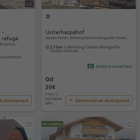
1/2
1/3
 -
Unterhaspahof
 refuge
Taisten/Tesido, Welsberg-Taisten/Monguelfo-Tesido,
le Aurina,
2.9 km
z Welsberg-Taisten/Monguelfo-
Tesido centrum
rina centrum
Südtirol Guest Pass
Od
20€
1 noc / 1
byt Včetně
at dostupnost
Zkontrolovat dostupnost
DPH
Na vyžádání