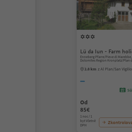
Lü da Iun - Farm hol
Enneberg Pfarre/Pieve di Marebbe, 
Dolomites Region Kronplatz/Plan 
2.8 km
z Al Plan/San Vigil
Sü
Od
85€
1 noc / 1
byt Včetně
Zkontrolov
DPH