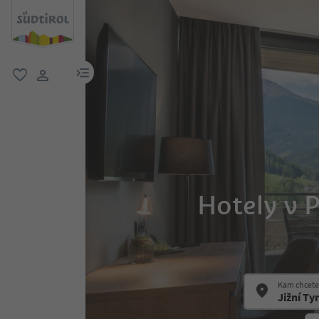
odkaz na menu
oblíbené
uživatelský odkaz
Hotely v P
Kam chcete 