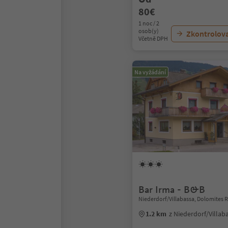
80€
1 noc / 2
osob(y)
Zkontrolov
Včetně DPH
Na vyžádání
Bar Irma - B&B
Niederdorf/Villabassa, Dolomites 
1.2 km
z Niederdorf/Villa