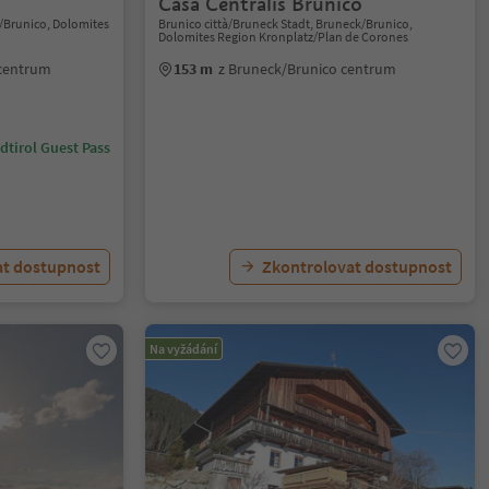
Casa Centralis Brunico
k/Brunico, Dolomites
Brunico città/Bruneck Stadt, Bruneck/Brunico,
Dolomites Region Kronplatz/Plan de Corones
 centrum
153 m
z Bruneck/Brunico centrum
dtirol Guest Pass
at dostupnost
Zkontrolovat dostupnost
Na vyžádání