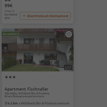
99€
1 noc / 1
byt Včetně
Zkontrolovat dostupnost
DPH
Na vyžádání
1/17
Apartment Fischnaller
Vals/Valles, Mühlbach/Rio di Pusteria,
Brixen/Bressanone and environs
6.1 km
z Mühlbach/Rio di Pusteria centrum