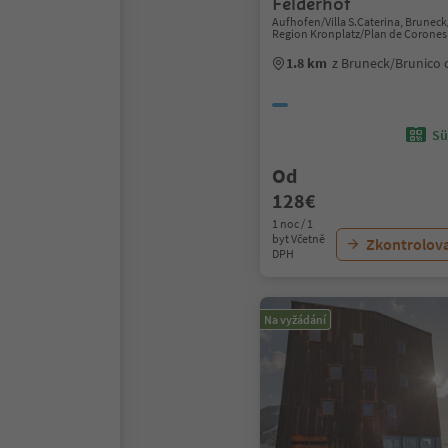
Felderhof
Aufhofen/Villa S.Caterina, Brunec
Region Kronplatz/Plan de Corones
1.8 km
z Bruneck/Brunico
Sü
Od
128€
1 noc / 1
byt Včetně
Zkontrolov
DPH
Na vyžádání