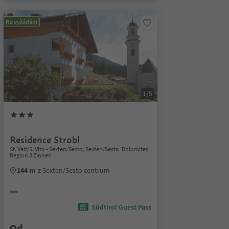
Na vyžádání
1/5
Residence Strobl
St. Veit/S. Vito - Sexten/Sesto, Sexten/Sesto, Dolomites
Region 3 Zinnen
144 m
z Sexten/Sesto centrum
Südtirol Guest Pass
Od