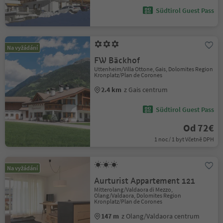
Südtirol Guest Pass
Na vyžádání
FW Bäckhof
Uttenheim/Villa Ottone, Gais, Dolomites Region
Kronplatz/Plan de Corones
2.4 km
z Gais centrum
Südtirol Guest Pass
Od 72€
1 noc / 1 byt Včetně DPH
Na vyžádání
Aurturist Appartement 121
Mitterolang/Valdaora di Mezzo,
Olang/Valdaora, Dolomites Region
Kronplatz/Plan de Corones
147 m
z Olang/Valdaora centrum