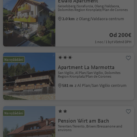
Ewald Apartment
Geiselsberg/Sorafurcia, Olang/Valdaora,
Dolomites Region Kronplatz/Plan de Corones
2.0 km
z Olang/Valdaora centrum
Od 200€
1 noc / 1 byt Včetně DPH
Na vyžádání
Apartment La Marmotta
San Vigilio, Al Plan/San Vigilio, Dolomites
Region Kronplatz/Plan de Corones
581 m
z Al Plan/San Vigilio centrum
Na vyžádání
Pension Wirt am Bach
Terenten/Terento, Brixen/Bressanone and
environs