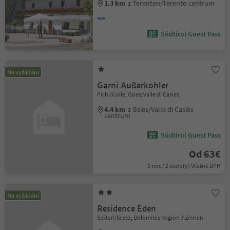
1.3 km
z Terenten/Terento centrum
Südtirol Guest Pass
Na vyžádání
Garni Außerkohler
Pichl/Colle, Gsies/Valle di Casies,
4.4 km
z Gsies/Valle di Casies
centrum
Südtirol Guest Pass
Od 63€
1 noc / 2 osob(y) Včetně DPH
Na vyžádání
Residence Eden
Sexten/Sesto, Dolomites Region 3 Zinnen