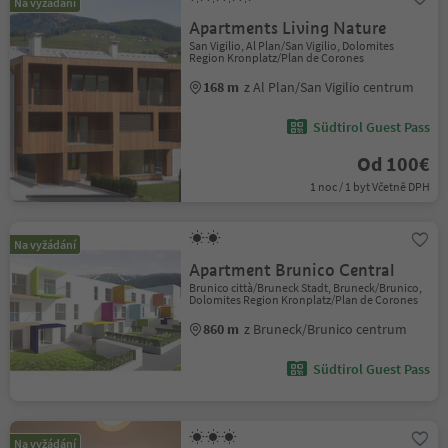
Na vyžádání
Apartments Living Nature
San Vigilio, Al Plan/San Vigilio, Dolomites
Region Kronplatz/Plan de Corones
168 m
z Al Plan/San Vigilio centrum
Südtirol Guest Pass
Od 100€
1 noc / 1 byt Včetně DPH
Na vyžádání
Apartment Brunico Central
Brunico città/Bruneck Stadt, Bruneck/Brunico,
Dolomites Region Kronplatz/Plan de Corones
860 m
z Bruneck/Brunico centrum
Südtirol Guest Pass
Na vyžádání