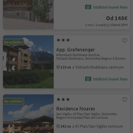
Südtirol Guest Pass
Od 148€
1 noc / 2 osob(y) Včetně DPH
Na vyžádání
App. Grafenanger
Alttoblach/Dobbiaco Vecchia,
Toblach/Dobbiaco, Dolomites Region 3 Zinnen
133 m
z Toblach/Dobbiaco centrum
Südtirol Guest Pass
Na vyžádání
Residence Noares
San Vigilio, Al Plan/San Vigilio, Dolomites
Region Kronplatz/Plan de Corones
242 m
z Al Plan/San Vigilio centrum