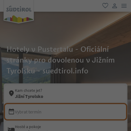
odk
oblíbené
uživatel
Hotely v Pustertalu - Oficiální
stránky pro dovolenou v Jižním
Tyrolsku - suedtirol.info
Kam chcete jet?
Jižní Tyrolsko
Vybrat termín
Hosté a pokoje