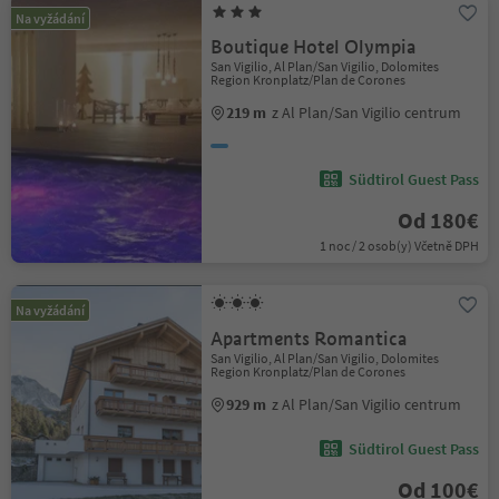
Na vyžádání
Boutique Hotel Olympia
San Vigilio, Al Plan/San Vigilio, Dolomites
Region Kronplatz/Plan de Corones
219 m
z Al Plan/San Vigilio centrum
Südtirol Guest Pass
Od 180€
1 noc / 2 osob(y) Včetně DPH
Na vyžádání
Apartments Romantica
San Vigilio, Al Plan/San Vigilio, Dolomites
Region Kronplatz/Plan de Corones
929 m
z Al Plan/San Vigilio centrum
Südtirol Guest Pass
Od 100€