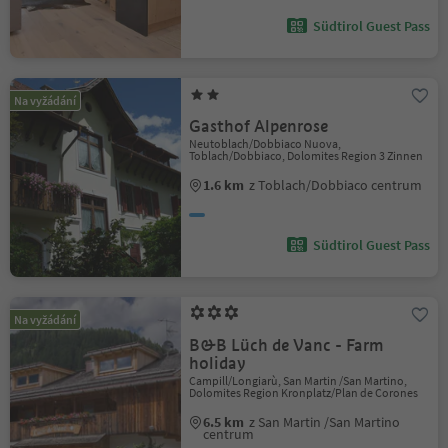
Südtirol Guest Pass
Na vyžádání
Gasthof Alpenrose
Neutoblach/Dobbiaco Nuova,
Toblach/Dobbiaco, Dolomites Region 3 Zinnen
1.6 km
z Toblach/Dobbiaco centrum
Südtirol Guest Pass
Na vyžádání
B&B Lüch de Vanc - Farm
holiday
Campill/Longiarù, San Martin /San Martino,
Dolomites Region Kronplatz/Plan de Corones
6.5 km
z San Martin /San Martino
centrum