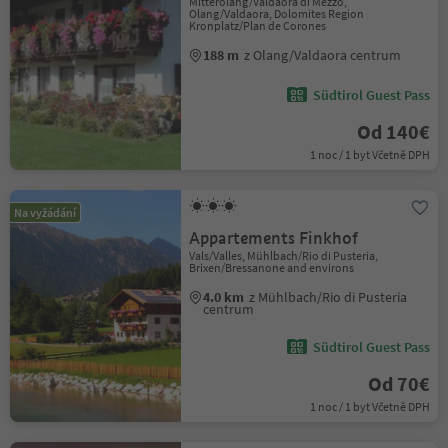
Mitterolang/Valdaora di Mezzo,
Olang/Valdaora, Dolomites Region
Kronplatz/Plan de Corones
188 m
z Olang/Valdaora centrum
Südtirol Guest Pass
Od 140€
1 noc / 1 byt Včetně DPH
Na vyžádání
Appartements Finkhof
Vals/Valles, Mühlbach/Rio di Pusteria,
Brixen/Bressanone and environs
4.0 km
z Mühlbach/Rio di Pusteria
centrum
Südtirol Guest Pass
Od 70€
1 noc / 1 byt Včetně DPH