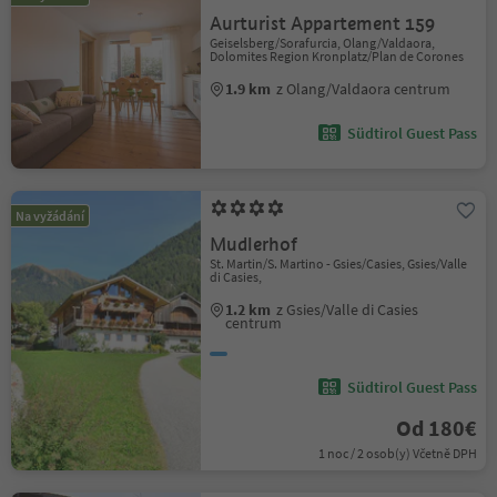
Aurturist Appartement 159
Geiselsberg/Sorafurcia, Olang/Valdaora,
Dolomites Region Kronplatz/Plan de Corones
1.9 km
z Olang/Valdaora centrum
Südtirol Guest Pass
Na vyžádání
Mudlerhof
St. Martin/S. Martino - Gsies/Casies, Gsies/Valle
di Casies,
1.2 km
z Gsies/Valle di Casies
centrum
Südtirol Guest Pass
Od 180€
1 noc / 2 osob(y) Včetně DPH