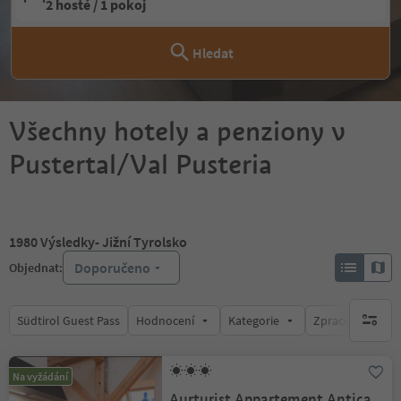
2 hosté / 1 pokoj
Hledat
Všechny hotely a penziony v
Pustertal/Val Pusteria
1980
Výsledky
- Jižní Tyrolsko
Doporučeno
Objednat:
Südtirol Guest Pass
Hodnocení
Kategorie
Zpracovává
brak ak
Na vyžádání
Aurturist Appartement Antica