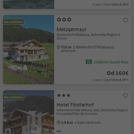
1 noc / 1 byt Včetně DPH
Na vyžádání
Metzgermayr
Niederdorf/Villabassa, Dolomites Region 3
Zinnen
718 m
z Niederdorf/Villabassa
centrum
Südtirol Guest Pass
Od 160€
1 noc / 1 byt Včetně DPH
Na vyžádání
Hotel Föstlerhof
Uttenheim/Villa Ottone, Gais, Dolomites Region
Kronplatz/Plan de Corones
3.4 km
z Gais centrum