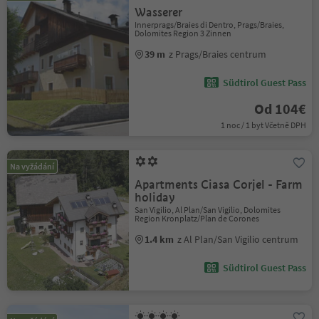
Wasserer
Innerprags/Braies di Dentro, Prags/Braies,
Dolomites Region 3 Zinnen
39 m
z Prags/Braies centrum
Südtirol Guest Pass
Od 104€
1 noc / 1 byt Včetně DPH
Na vyžádání
Apartments Ciasa Corjel - Farm
holiday
San Vigilio, Al Plan/San Vigilio, Dolomites
Region Kronplatz/Plan de Corones
1.4 km
z Al Plan/San Vigilio centrum
Südtirol Guest Pass