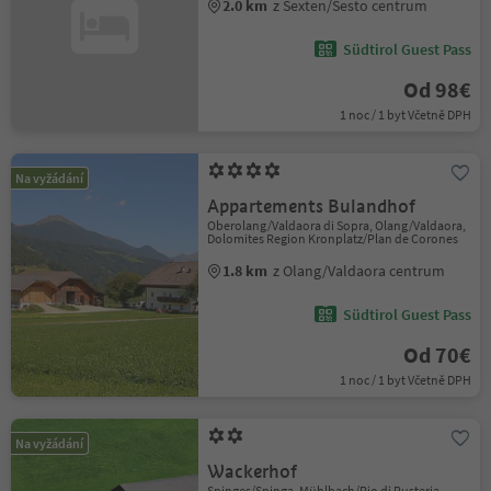
2.0 km
z Sexten/Sesto centrum
Südtirol Guest Pass
Od 98€
1 noc / 1 byt Včetně DPH
Na vyžádání
Appartements Bulandhof
Oberolang/Valdaora di Sopra, Olang/Valdaora,
Dolomites Region Kronplatz/Plan de Corones
1.8 km
z Olang/Valdaora centrum
Südtirol Guest Pass
Od 70€
1 noc / 1 byt Včetně DPH
Na vyžádání
Wackerhof
Spinges/Spinga, Mühlbach/Rio di Pusteria,