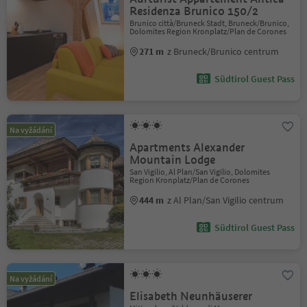
Residenza Brunico 150/2
Brunico città/Bruneck Stadt, Bruneck/Brunico,
Dolomites Region Kronplatz/Plan de Corones
271 m
z Bruneck/Brunico centrum
Südtirol Guest Pass
Na vyžádání
Apartments Alexander
Mountain Lodge
San Vigilio, Al Plan/San Vigilio, Dolomites
Region Kronplatz/Plan de Corones
444 m
z Al Plan/San Vigilio centrum
Südtirol Guest Pass
Na vyžádání
Elisabeth Neunhäuserer