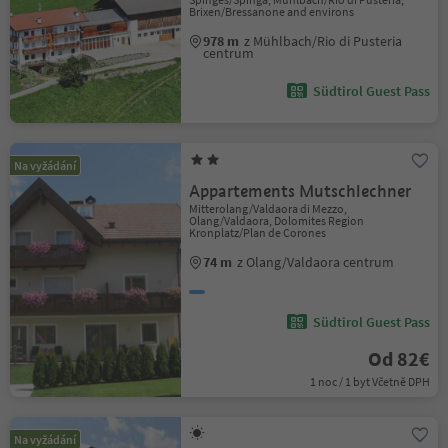
Brixen/Bressanone and environs
978 m
z Mühlbach/Rio di Pusteria
centrum
Südtirol Guest Pass
Na vyžádání
Appartements Mutschlechner
Mitterolang/Valdaora di Mezzo,
Olang/Valdaora, Dolomites Region
Kronplatz/Plan de Corones
74 m
z Olang/Valdaora centrum
Südtirol Guest Pass
Od 82€
1 noc / 1 byt Včetně DPH
Na vyžádání