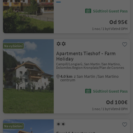
Südtirol Guest Pass
Od 95€
1 noc / 1 byt Včetně DPH
Na vyžádání
Apartments Tieshof - Farm
Holiday
Campill/Longiarù, San Martin /San Martino,
Dolomites Region Kronplatz/Plan de Corones
4.0 km
z San Martin /San Martino
centrum
Südtirol Guest Pass
Od 100€
1 noc / 1 byt Včetně DPH
Na vyžádání