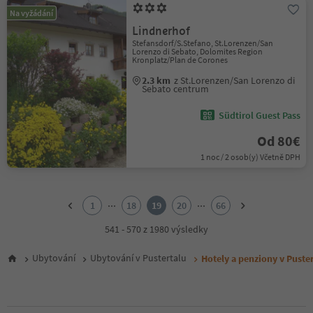
Na vyžádání
Lindnerhof
Stefansdorf/S.Stefano, St.Lorenzen/San
Lorenzo di Sebato, Dolomites Region
Kronplatz/Plan de Corones
2.3 km
z St.Lorenzen/San Lorenzo di
Sebato centrum
Südtirol Guest Pass
Od 80€
1 noc / 2 osob(y) Včetně DPH
1
2
...
...
1
18
19
20
66
3
4
541 - 570 z 1980 výsledky
5
6
Ubytování
Ubytování v Pustertalu
Hotely a penziony v Puster
7
8
9
10