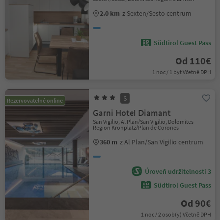
2.0 km
z Sexten/Sesto centrum
Südtirol Guest Pass
Od 110€
1 noc / 1 byt Včetně DPH
S
Rezervovatelné online
Garni Hotel Diamant
San Vigilio, Al Plan/San Vigilio, Dolomites
Region Kronplatz/Plan de Corones
360 m
z Al Plan/San Vigilio centrum
Úroveň udržitelnosti 3
Südtirol Guest Pass
Od 90€
1 noc / 2 osob(y) Včetně DPH