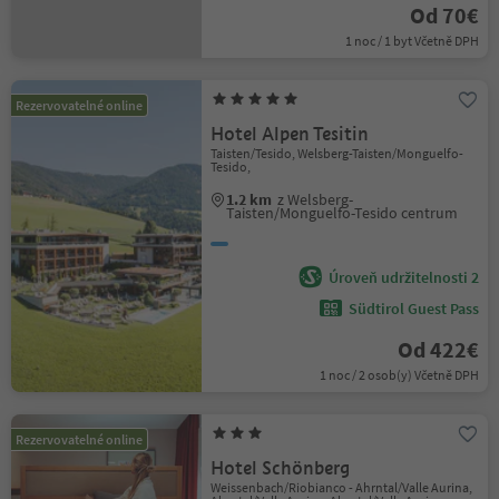
Od 70€
1 noc / 1 byt Včetně DPH
Rezervovatelné online
Hotel Alpen Tesitin
Taisten/Tesido, Welsberg-Taisten/Monguelfo-
Tesido,
1.2 km
z Welsberg-
Taisten/Monguelfo-Tesido centrum
Úroveň udržitelnosti 2
Südtirol Guest Pass
Od 422€
1 noc / 2 osob(y) Včetně DPH
Rezervovatelné online
Hotel Schönberg
Weissenbach/Riobianco - Ahrntal/Valle Aurina,