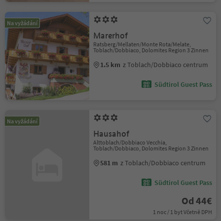
Na vyžádání
Marerhof
Ratsberg/Mellaten/Monte Rota/Melate,
Toblach/Dobbiaco, Dolomites Region 3 Zinnen
1.5 km
z Toblach/Dobbiaco centrum
Südtirol Guest Pass
Na vyžádání
Hausahof
Alttoblach/Dobbiaco Vecchia,
Toblach/Dobbiaco, Dolomites Region 3 Zinnen
581 m
z Toblach/Dobbiaco centrum
Südtirol Guest Pass
Od 44€
1 noc / 1 byt Včetně DPH