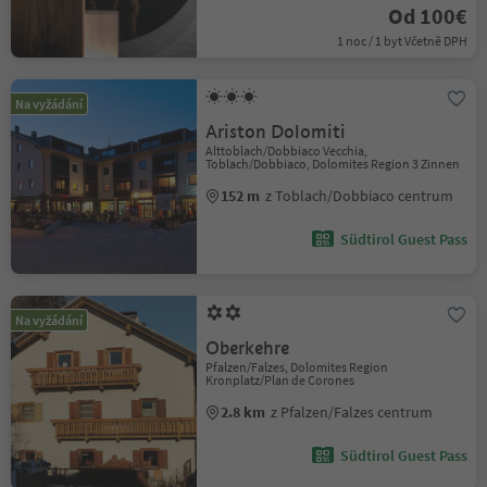
Od 100€
1 noc / 1 byt Včetně DPH
Na vyžádání
Ariston Dolomiti
Alttoblach/Dobbiaco Vecchia,
Toblach/Dobbiaco, Dolomites Region 3 Zinnen
152 m
z Toblach/Dobbiaco centrum
Südtirol Guest Pass
Na vyžádání
Oberkehre
Pfalzen/Falzes, Dolomites Region
Kronplatz/Plan de Corones
2.8 km
z Pfalzen/Falzes centrum
Südtirol Guest Pass