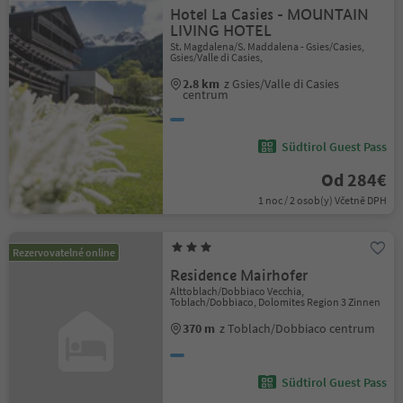
Hotel La Casies - MOUNTAIN
LIVING HOTEL
St. Magdalena/S. Maddalena - Gsies/Casies,
Gsies/Valle di Casies,
2.8 km
z Gsies/Valle di Casies
centrum
Südtirol Guest Pass
Od 284€
1 noc / 2 osob(y) Včetně DPH
Rezervovatelné online
Residence Mairhofer
Alttoblach/Dobbiaco Vecchia,
Toblach/Dobbiaco, Dolomites Region 3 Zinnen
370 m
z Toblach/Dobbiaco centrum
Südtirol Guest Pass