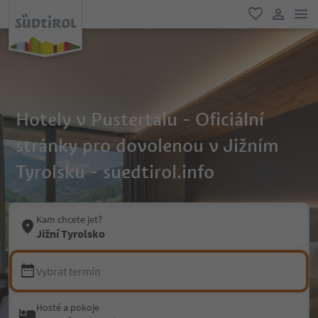
odk
oblíbené
uživatel
Hotely v Pustertalu - Oficiální
stránky pro dovolenou v Jižním
Tyrolsku - suedtirol.info
Kam chcete jet?
Jižní Tyrolsko
Vybrat termín
Hosté a pokoje