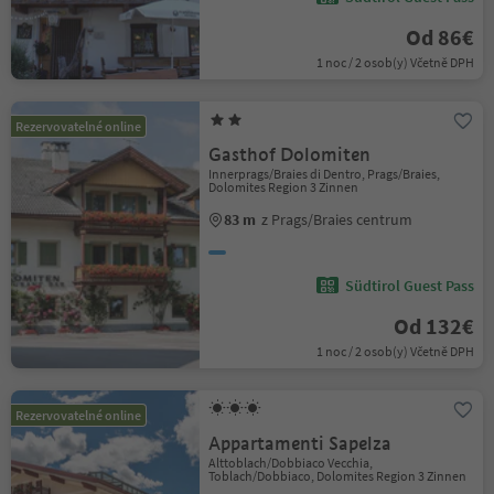
Od 86€
1 noc / 2 osob(y) Včetně DPH
Rezervovatelné online
Gasthof Dolomiten
Innerprags/Braies di Dentro, Prags/Braies,
Dolomites Region 3 Zinnen
83 m
z Prags/Braies centrum
Südtirol Guest Pass
Od 132€
1 noc / 2 osob(y) Včetně DPH
Rezervovatelné online
Appartamenti Sapelza
Alttoblach/Dobbiaco Vecchia,
Toblach/Dobbiaco, Dolomites Region 3 Zinnen