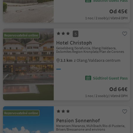
Südtirol Guest Pass
Od 45€
1 noc / 2 osob(y) Včetně DPH
S
Rezervovatelné online
Hotel Christoph
Geiselsberg/Sorafurcia, Olang/Valdaora,
Dolomites Region Kronplatz/Plan de Corones
2.1 km
z Olang/Valdaora centrum
Südtirol Guest Pass
Od 64€
1 noc / 2 osob(y) Včetně DPH
Rezervovatelné online
Pension Sonnenhof
Meransen/Maranza, Mühlbach/Rio di Pusteria,
Brixen/Bressanone and environs