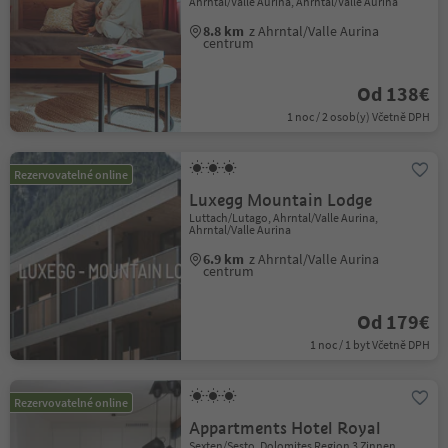
Ahrntal/Valle Aurina, Ahrntal/Valle Aurina
8.8 km
z Ahrntal/Valle Aurina
centrum
Od 138€
1 noc / 2 osob(y) Včetně DPH
Rezervovatelné online
Luxegg Mountain Lodge
Luttach/Lutago, Ahrntal/Valle Aurina,
Ahrntal/Valle Aurina
6.9 km
z Ahrntal/Valle Aurina
centrum
Od 179€
1 noc / 1 byt Včetně DPH
Rezervovatelné online
Appartments Hotel Royal
Sexten/Sesto, Dolomites Region 3 Zinnen