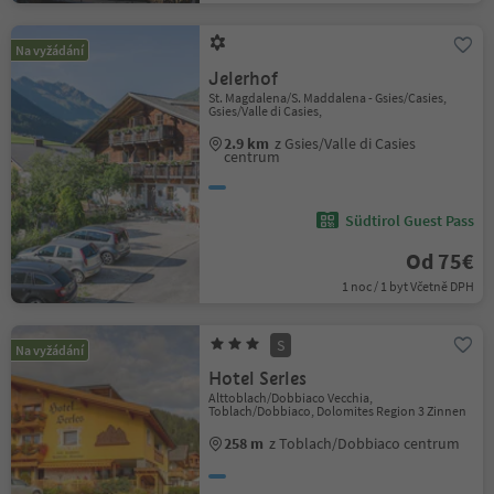
Na vyžádání
Jelerhof
St. Magdalena/S. Maddalena - Gsies/Casies,
Gsies/Valle di Casies,
2.9 km
z Gsies/Valle di Casies
centrum
Südtirol Guest Pass
Od 75€
1 noc / 1 byt Včetně DPH
S
Na vyžádání
Hotel Serles
Alttoblach/Dobbiaco Vecchia,
Toblach/Dobbiaco, Dolomites Region 3 Zinnen
258 m
z Toblach/Dobbiaco centrum