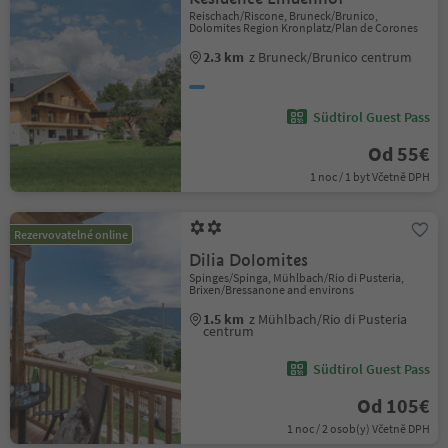
Reischach/Riscone, Bruneck/Brunico,
Dolomites Region Kronplatz/Plan de Corones
2.3 km
z Bruneck/Brunico centrum
Südtirol Guest Pass
Od 55€
1 noc / 1 byt Včetně DPH
Rezervovatelné online
Dilia Dolomites
Spinges/Spinga, Mühlbach/Rio di Pusteria,
Brixen/Bressanone and environs
1.5 km
z Mühlbach/Rio di Pusteria
centrum
Südtirol Guest Pass
Od 105€
1 noc / 2 osob(y) Včetně DPH