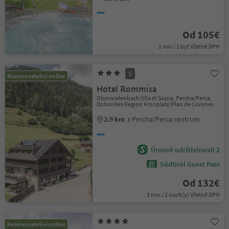
Od 105€
1 noc / 1 byt Včetně DPH
S
Rezervovatelné online
Hotel Rommisa
Oberwielenbach/Vila di Sopra, Percha/Perca,
Dolomites Region Kronplatz/Plan de Corones
2.9 km
z Percha/Perca centrum
Úroveň udržitelnosti 2
Südtirol Guest Pass
Od 132€
1 noc / 2 osob(y) Včetně DPH
Rezervovatelné online