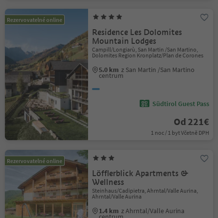
Rezervovatelné online
Residence Les Dolomites
Mountain Lodges
Campill/Longiarù, San Martin /San Martino,
Dolomites Region Kronplatz/Plan de Corones
5.0 km
z San Martin /San Martino
centrum
Südtirol Guest Pass
Od 221€
1 noc / 1 byt Včetně DPH
Rezervovatelné online
Löfflerblick Apartments &
Wellness
Steinhaus/Cadipietra, Ahrntal/Valle Aurina,
Ahrntal/Valle Aurina
1.4 km
z Ahrntal/Valle Aurina
centrum