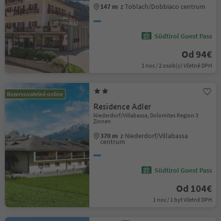
147 m
z Toblach/Dobbiaco centrum
Südtirol Guest Pass
Od 94€
1 noc / 2 osob(y) Včetně DPH
Rezervovatelné online
Residence Adler
Niederdorf/Villabassa, Dolomites Region 3
Zinnen
370 m
z Niederdorf/Villabassa
centrum
Südtirol Guest Pass
Od 104€
1 noc / 1 byt Včetně DPH