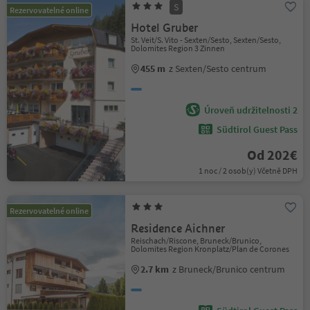
S
Rezervovatelné online
Hotel Gruber
St. Veit/S. Vito - Sexten/Sesto, Sexten/Sesto,
Dolomites Region 3 Zinnen
455 m
z Sexten/Sesto centrum
Úroveň udržitelnosti 2
Südtirol Guest Pass
Od 202€
1 noc / 2 osob(y) Včetně DPH
Rezervovatelné online
Residence Aichner
Reischach/Riscone, Bruneck/Brunico,
Dolomites Region Kronplatz/Plan de Corones
2.7 km
z Bruneck/Brunico centrum