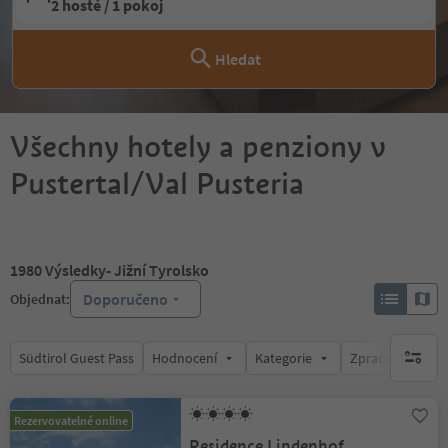
2 hosté / 1 pokoj
Hledat
Všechny hotely a penziony v
Pustertal/Val Pusteria
1980
Výsledky
- Jižní Tyrolsko
Doporučeno
Objednat:
Südtirol Guest Pass
Hodnocení
Kategorie
Zpracovává
brak ak
Rezervovatelné online
Residence Lindenhof