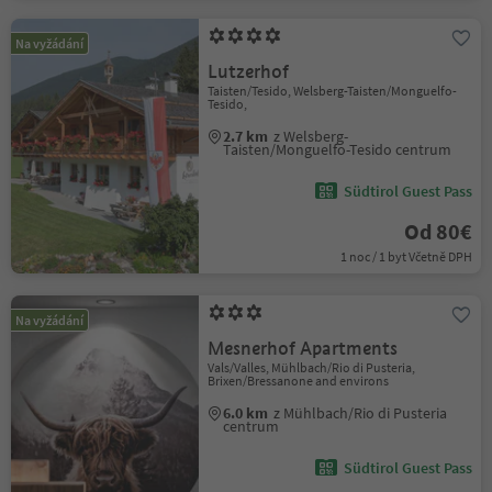
Na vyžádání
Lutzerhof
Taisten/Tesido, Welsberg-Taisten/Monguelfo-
Tesido,
2.7 km
z Welsberg-
Taisten/Monguelfo-Tesido centrum
Südtirol Guest Pass
Od 80€
1 noc / 1 byt Včetně DPH
Na vyžádání
Mesnerhof Apartments
Vals/Valles, Mühlbach/Rio di Pusteria,
Brixen/Bressanone and environs
6.0 km
z Mühlbach/Rio di Pusteria
centrum
Südtirol Guest Pass