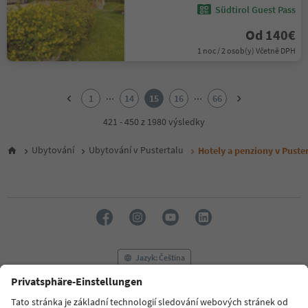
Südtirol Guest Pass
Od 140€
1 noc / 2 osob(y) Včetně DPH
1
2
...
...
1
14
15
16
66
3
4
421 - 450 z 1980 výsledky
5
6
Ubytování
Ubytování v Pustertalu
Hotely a penziony v Puster
7
8
9
10
11
12
13
14
Jazyk: Čeština
15
16
17
FAQ
Kontaktujte nás
Tisk
MICE