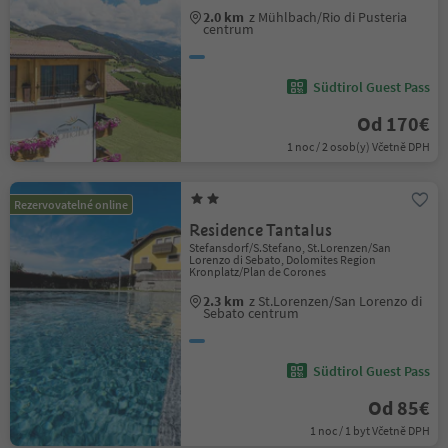
2.0 km
z Mühlbach/Rio di Pusteria
centrum
Südtirol Guest Pass
Od 170€
1 noc / 2 osob(y) Včetně DPH
Rezervovatelné online
Residence Tantalus
Stefansdorf/S.Stefano, St.Lorenzen/San
Lorenzo di Sebato, Dolomites Region
Kronplatz/Plan de Corones
2.3 km
z St.Lorenzen/San Lorenzo di
Sebato centrum
Südtirol Guest Pass
Od 85€
1 noc / 1 byt Včetně DPH