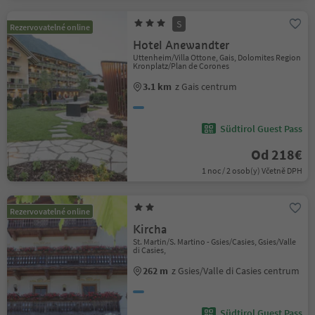
S
Rezervovatelné online
Hotel Anewandter
Uttenheim/Villa Ottone, Gais, Dolomites Region
Kronplatz/Plan de Corones
3.1 km
z Gais centrum
Südtirol Guest Pass
Od 218€
1 noc / 2 osob(y) Včetně DPH
Rezervovatelné online
Kircha
St. Martin/S. Martino - Gsies/Casies, Gsies/Valle
di Casies,
262 m
z Gsies/Valle di Casies centrum
Südtirol Guest Pass