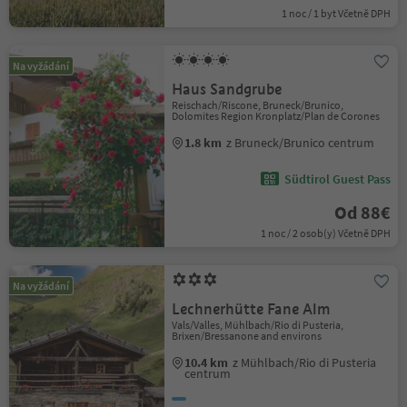
1 noc / 1 byt Včetně DPH
Na vyžádání
Haus Sandgrube
Reischach/Riscone, Bruneck/Brunico,
Dolomites Region Kronplatz/Plan de Corones
1.8 km
z Bruneck/Brunico centrum
Südtirol Guest Pass
Od 88€
1 noc / 2 osob(y) Včetně DPH
Na vyžádání
Lechnerhütte Fane Alm
Vals/Valles, Mühlbach/Rio di Pusteria,
Brixen/Bressanone and environs
10.4 km
z Mühlbach/Rio di Pusteria
centrum