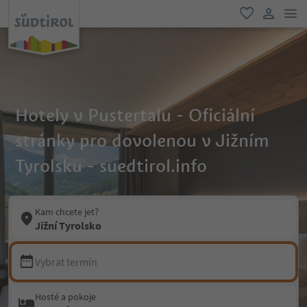
odk
oblíbené
uživatel
Hotely v Pustertalu - Oficiální
stránky pro dovolenou v Jižním
Tyrolsku - suedtirol.info
Kam chcete jet?
Jižní Tyrolsko
Vybrat termín
Hosté a pokoje