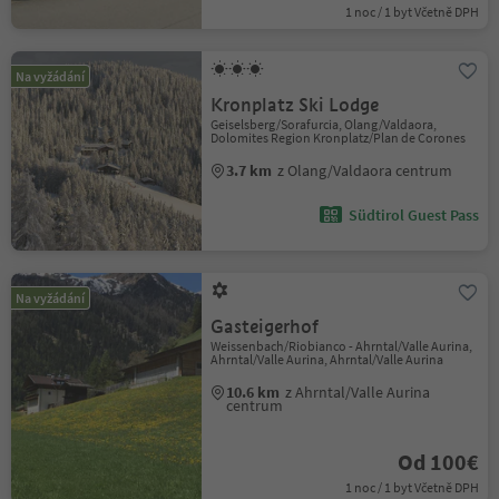
1 noc / 1 byt Včetně DPH
Na vyžádání
Kronplatz Ski Lodge
Geiselsberg/Sorafurcia, Olang/Valdaora,
Dolomites Region Kronplatz/Plan de Corones
3.7 km
z Olang/Valdaora centrum
Südtirol Guest Pass
Na vyžádání
Gasteigerhof
Weissenbach/Riobianco - Ahrntal/Valle Aurina,
Ahrntal/Valle Aurina, Ahrntal/Valle Aurina
10.6 km
z Ahrntal/Valle Aurina
centrum
Od 100€
1 noc / 1 byt Včetně DPH