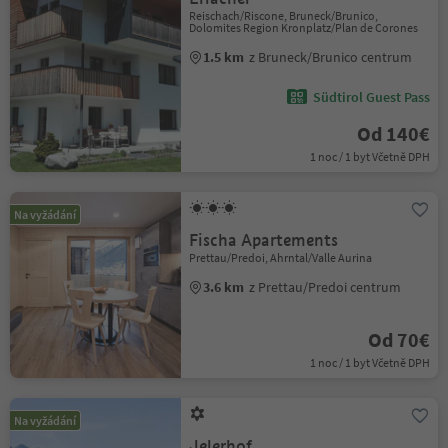
Reischach/Riscone, Bruneck/Brunico,
Dolomites Region Kronplatz/Plan de Corones
1.5 km
z Bruneck/Brunico centrum
Südtirol Guest Pass
Od 140€
1 noc / 1 byt Včetně DPH
Na vyžádání
Fischa Apartements
Prettau/Predoi, Ahrntal/Valle Aurina
3.6 km
z Prettau/Predoi centrum
Od 70€
1 noc / 1 byt Včetně DPH
Na vyžádání
Jelerhof