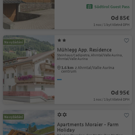
Südtirol Guest Pass
Od 85€
1 noc / 1 byt Včetně DPH
Na vyžádání
Mühlegg App. Residence
Steinhaus/Cadipietra, Ahrntal/Valle Aurina,
Ahrntal/Valle Aurina
1.6 km
z Ahrntal/Valle Aurina
centrum
Od 95€
1 noc / 1 byt Včetně DPH
Na vyžádání
Apartments Moraier - Farm
Holiday