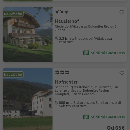
Na vyžádání
Häuslerhof
Niederdorf/Villabassa, Dolomites Region 3
Zinnen
2.3 km
z Niederdorf/Villabassa
centrum
Südtirol Guest Pass
Na vyžádání
Hofrichter
Sonnenburg/Castelbadia, St.Lorenzen/San
Lorenzo di Sebato, Dolomites Region
Kronplatz/Plan de Corones
866 m
z St.Lorenzen/San Lorenzo di
Sebato centrum
Südtirol Guest Pass
Od 65€