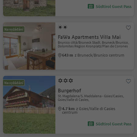
Südtirol Guest Pass
Na vyžádání
FaWa Apartments Villa Mai
Brunico città/Bruneck Stadt, Bruneck/Brunico,
Dolomites Region Kronplatz/Plan de Corones
643 m
z Bruneck/Brunico centrum
Na vyžádání
Burgerhof
St. Magdalena/S. Maddalena - Gsies/Casies,
Gsies/Valle di Casies,
4.7 km
z Gsies/Valle di Casies
centrum
Südtirol Guest Pass