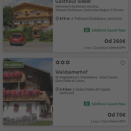
Gasthaus Weber
Alttoblach/Dobbiaco Vecchia,
Toblach/Dobbiaco, Dolomites Region 3 Zinnen
474 m
z Toblach/Dobbiaco centrum
Südtirol Guest Pass
Od 260€
1 noc / 2 osob(y) Včetně DPH
Na vyžádání
Waldsamerhof
St. Magdalena/S. Maddalena - Gsies/Casies,
Gsies/Valle di Casies,
3.4 km
z Gsies/Valle di Casies
centrum
Südtirol Guest Pass
Od 70€
1 noc / 1 byt Včetně DPH