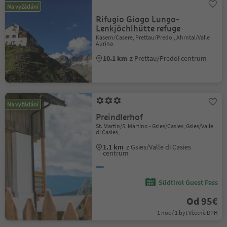
Na vyžádání
Rifugio Giogo Lungo-
Lenkjöchlhütte refuge
Kasern/Casere, Prettau/Predoi, Ahrntal/Valle
Aurina
10.1 km
z Prettau/Predoi centrum
Na vyžádání
Preindlerhof
St. Martin/S. Martino - Gsies/Casies, Gsies/Valle
di Casies,
1.1 km
z Gsies/Valle di Casies
centrum
Südtirol Guest Pass
Od 95€
1 noc / 1 byt Včetně DPH