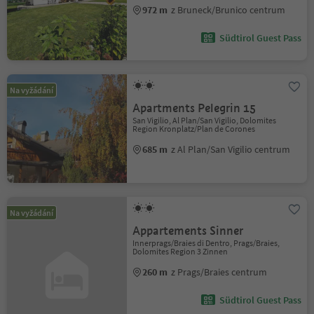
972 m
z Bruneck/Brunico centrum
Südtirol Guest Pass
Na vyžádání
Apartments Pelegrin 15
San Vigilio, Al Plan/San Vigilio, Dolomites
Region Kronplatz/Plan de Corones
685 m
z Al Plan/San Vigilio centrum
Na vyžádání
Appartements Sinner
Innerprags/Braies di Dentro, Prags/Braies,
Dolomites Region 3 Zinnen
260 m
z Prags/Braies centrum
Südtirol Guest Pass