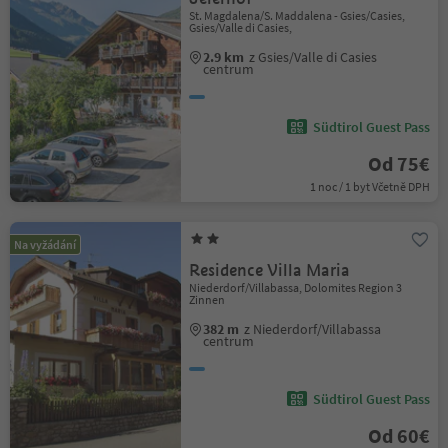
St. Magdalena/S. Maddalena - Gsies/Casies,
Gsies/Valle di Casies,
2.9 km
z Gsies/Valle di Casies
centrum
Südtirol Guest Pass
Od 75€
1 noc / 1 byt Včetně DPH
Na vyžádání
Residence Villa Maria
Niederdorf/Villabassa, Dolomites Region 3
Zinnen
382 m
z Niederdorf/Villabassa
centrum
Südtirol Guest Pass
Od 60€