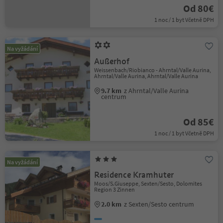
Od 80€
1 noc / 1 byt Včetně DPH
Na vyžádání
Außerhof
Weissenbach/Riobianco - Ahrntal/Valle Aurina,
Ahrntal/Valle Aurina, Ahrntal/Valle Aurina
9.7 km
z Ahrntal/Valle Aurina
centrum
Od 85€
1 noc / 1 byt Včetně DPH
Na vyžádání
Residence Kramhuter
Moos/S.Giuseppe, Sexten/Sesto, Dolomites
Region 3 Zinnen
2.0 km
z Sexten/Sesto centrum