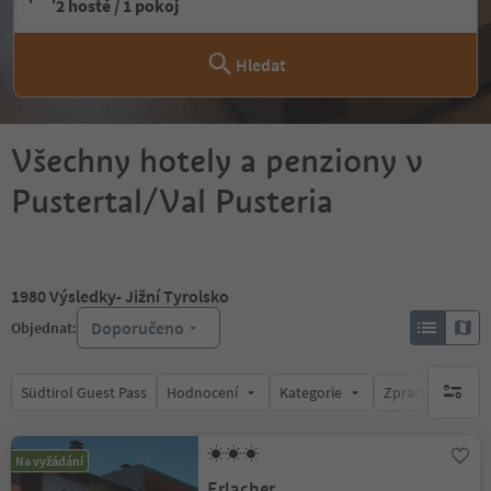
2 hosté / 1 pokoj
Hledat
Všechny hotely a penziony v
Pustertal/Val Pusteria
1980
Výsledky
- Jižní Tyrolsko
Doporučeno
Objednat:
Südtirol Guest Pass
Hodnocení
Kategorie
Zpracovává
brak ak
Na vyžádání
Erlacher