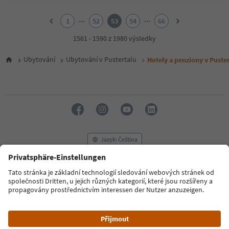
1
2
...
...
1
52
53
54
66
3
4
1561 - 1590 z 1980 výsledky
5
6
Ubytování
Ubytování v Pustertalu
Hotely a penziony v Puster
7
8
9
10
11
12
13
14
Jazyk: Čeština
15
16
17
FAQ
Kontaktujte nás
Tisk
MICE
18
Zásady ochrany osobních údajů
Podmínky a ujednání
Tiráž
19
20
Zásady používání souborů cookie
Filmová komise
O nás
21
Prohlášení o přístupnosti
South Tyrol B2B
22