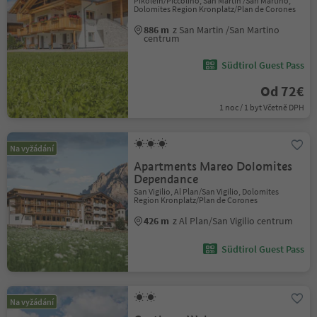
Pikolein/Piccolino, San Martin /San Martino,
Dolomites Region Kronplatz/Plan de Corones
886 m
z San Martin /San Martino
centrum
Südtirol Guest Pass
Od 72€
1 noc / 1 byt Včetně DPH
Na vyžádání
Apartments Mareo Dolomites
Dependance
San Vigilio, Al Plan/San Vigilio, Dolomites
Region Kronplatz/Plan de Corones
426 m
z Al Plan/San Vigilio centrum
Südtirol Guest Pass
Na vyžádání