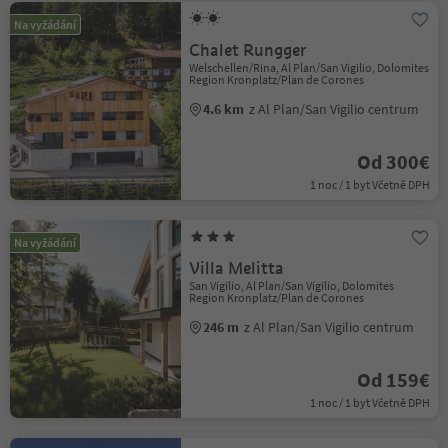
Na vyžádání
Chalet Rungger
Welschellen/Rina, Al Plan/San Vigilio, Dolomites
Region Kronplatz/Plan de Corones
4.6 km
z Al Plan/San Vigilio centrum
Od 300€
1 noc / 1 byt Včetně DPH
Na vyžádání
Villa Melitta
San Vigilio, Al Plan/San Vigilio, Dolomites
Region Kronplatz/Plan de Corones
246 m
z Al Plan/San Vigilio centrum
Od 159€
1 noc / 1 byt Včetně DPH