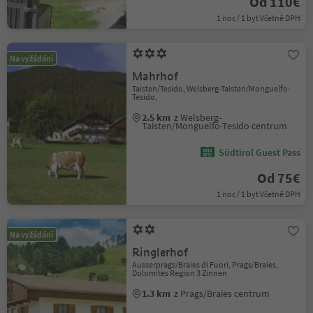
Od 110€
1 noc / 1 byt Včetně DPH
Na vyžádání
Mahrhof
Taisten/Tesido, Welsberg-Taisten/Monguelfo-
Tesido,
2.5 km
z Welsberg-
Taisten/Monguelfo-Tesido centrum
Südtirol Guest Pass
Od 75€
1 noc / 1 byt Včetně DPH
Na vyžádání
Ringlerhof
Ausserprags/Braies di Fuori, Prags/Braies,
Dolomites Region 3 Zinnen
1.3 km
z Prags/Braies centrum