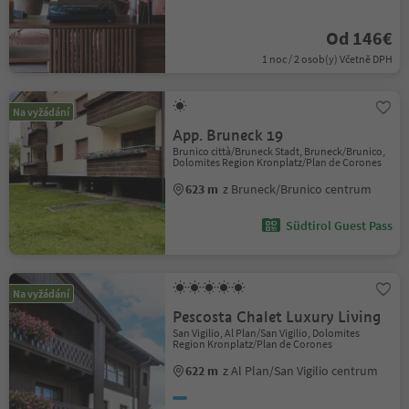
Od 146€
1 noc / 2 osob(y) Včetně DPH
Na vyžádání
App. Bruneck 19
Brunico città/Bruneck Stadt, Bruneck/Brunico,
Dolomites Region Kronplatz/Plan de Corones
623 m
z Bruneck/Brunico centrum
Südtirol Guest Pass
Na vyžádání
Pescosta Chalet Luxury Living
San Vigilio, Al Plan/San Vigilio, Dolomites
Region Kronplatz/Plan de Corones
622 m
z Al Plan/San Vigilio centrum