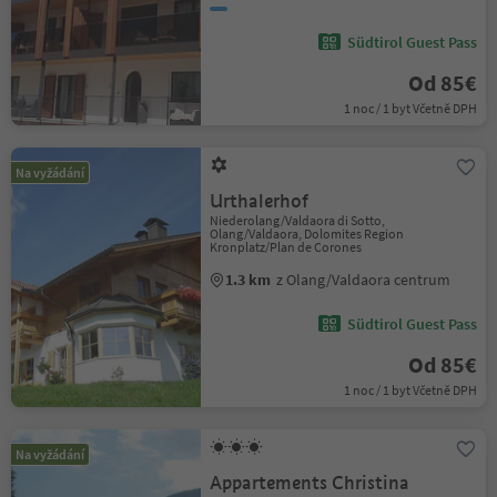
Südtirol Guest Pass
Od 85€
1 noc / 1 byt Včetně DPH
Na vyžádání
Urthalerhof
Niederolang/Valdaora di Sotto,
Olang/Valdaora, Dolomites Region
Kronplatz/Plan de Corones
1.3 km
z Olang/Valdaora centrum
Südtirol Guest Pass
Od 85€
1 noc / 1 byt Včetně DPH
Na vyžádání
Appartements Christina