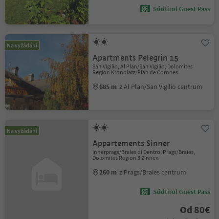
Südtirol Guest Pass
Na vyžádání
Apartments Pelegrin 15
San Vigilio, Al Plan/San Vigilio, Dolomites
Region Kronplatz/Plan de Corones
685 m
z Al Plan/San Vigilio centrum
Na vyžádání
Appartements Sinner
Innerprags/Braies di Dentro, Prags/Braies,
Dolomites Region 3 Zinnen
260 m
z Prags/Braies centrum
Südtirol Guest Pass
Od 80€