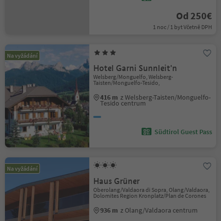
Od 250€
1 noc / 1 byt Včetně DPH
Na vyžádání
Hotel Garni Sunnleit'n
Welsberg/Monguelfo, Welsberg-
Taisten/Monguelfo-Tesido,
416 m
z Welsberg-Taisten/Monguelfo-
Tesido centrum
Südtirol Guest Pass
Na vyžádání
Haus Grüner
Oberolang/Valdaora di Sopra, Olang/Valdaora,
Dolomites Region Kronplatz/Plan de Corones
936 m
z Olang/Valdaora centrum