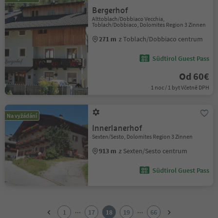
Bergerhof
Alttoblach/Dobbiaco Vecchia,
Toblach/Dobbiaco, Dolomites Region 3 Zinnen
271 m
z Toblach/Dobbiaco centrum
Südtirol Guest Pass
Od 60€
1 noc / 1 byt Včetně DPH
Na vyžádání
Innerlanerhof
Sexten/Sesto, Dolomites Region 3 Zinnen
913 m
z Sexten/Sesto centrum
Südtirol Guest Pass
1
2
...
...
1
17
18
19
66
3