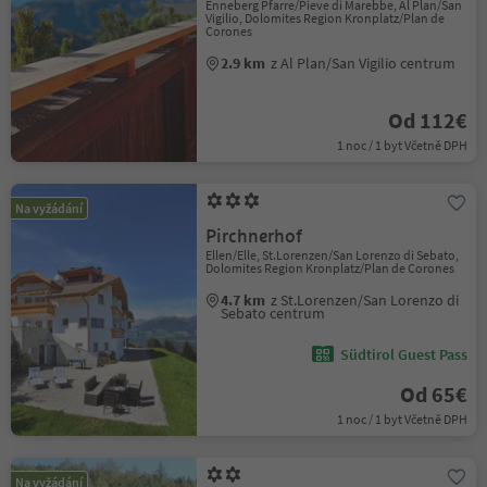
Enneberg Pfarre/Pieve di Marebbe, Al Plan/San
Vigilio, Dolomites Region Kronplatz/Plan de
Corones
2.9 km
z Al Plan/San Vigilio centrum
Od 112€
1 noc / 1 byt Včetně DPH
Na vyžádání
Pirchnerhof
Ellen/Elle, St.Lorenzen/San Lorenzo di Sebato,
Dolomites Region Kronplatz/Plan de Corones
4.7 km
z St.Lorenzen/San Lorenzo di
Sebato centrum
Südtirol Guest Pass
Od 65€
1 noc / 1 byt Včetně DPH
Na vyžádání