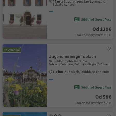
44 m
z St.Lorenzen/San Lorenzo di
Sebato centrum
Südtirol Guest Pass
Od 120€
1 noc / 2 osob(y) Včetně DPH
Na vyžádání
Jugendherberge Toblach
Neutoblach/Dobbiaco Nuova,
Toblach/Dobbiaco, Dolomites Region 3 Zinnen
1.4 km
z Toblach/Dobbiaco centrum
Südtirol Guest Pass
Od 58€
1 noc / 2 osob(y) Včetně DPH