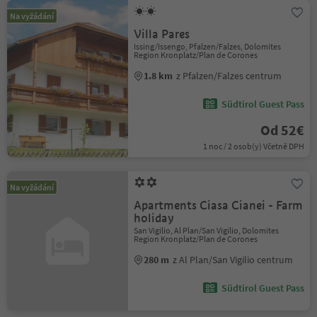
Na vyžádání
Villa Pares
Issing/Issengo, Pfalzen/Falzes, Dolomites
Region Kronplatz/Plan de Corones
1.8 km
z Pfalzen/Falzes centrum
Südtirol Guest Pass
Od 52€
1 noc / 2 osob(y) Včetně DPH
Na vyžádání
Apartments Ciasa Cianei - Farm
holiday
San Vigilio, Al Plan/San Vigilio, Dolomites
Region Kronplatz/Plan de Corones
280 m
z Al Plan/San Vigilio centrum
Südtirol Guest Pass