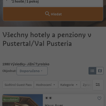
2 hosté / 1 pokoj
Hledat
Všechny hotely a penziony v
Pustertal/Val Pusteria
1980
Výsledky
- Jižní Tyrolsko
Doporučeno
Objednat:
Südtirol Guest Pass
Hodnocení
Kategorie
Zpracovává
brak ak
Na vyžádání
Haus Auer