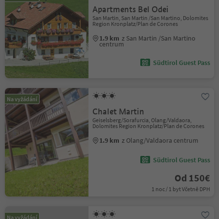
Apartments Bel Odei
San Martin, San Martin /San Martino, Dolomites
Region Kronplatz/Plan de Corones
1.9 km
z San Martin /San Martino
centrum
Südtirol Guest Pass
Na vyžádání
Chalet Martin
Geiselsberg/Sorafurcia, Olang/Valdaora,
Dolomites Region Kronplatz/Plan de Corones
1.9 km
z Olang/Valdaora centrum
Südtirol Guest Pass
Od 150€
1 noc / 1 byt Včetně DPH
Na vyžádání