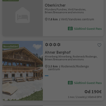
Oberkircher
Pfunders/Fundres, Vintl/Vandoies,
Brixen/Bressanone and environs
7.8 km
z Vintl/Vandoies centrum
Südtirol Guest Pass
Na vyžádání
Ahner Berghof
Ahnerberg/Ahnerberg, Rodeneck/Rodengo,
Brixen/Bressanone and environs
2.5 km
z Rodeneck/Rodengo
centrum
Südtirol Guest Pass
Od 190€
1 noc / 2 osob(y) Včetně DPH