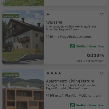
Na vyžádání
Wasserer
Innerprags/Braies di Dentro, Prags/Braies,
Dolomites Region 3 Zinnen
39 m
z Prags/Braies centrum
Südtirol Guest Pass
Od 104€
1 noc / 1 byt Včetně DPH
Na vyžádání
Apartments Living Nature
San Vigilio, Al Plan/San Vigilio, Dolomites
Region Kronplatz/Plan de Corones
168 m
z Al Plan/San Vigilio centrum
Südtirol Guest Pass