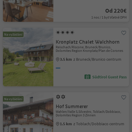
Od 220€
1 noc / 1 byt Včetně DPH
Na vyžádání
Kronplatz Chalet Walchhorn
Reischach/Riscone, Bruneck/Brunico,
Dolomites Region Kronplatz/Plan de Corones
3.5 km
z Bruneck/Brunico centrum
Südtirol Guest Pass
Na vyžádání
Hof Summerer
Wahlen/Valle S.Silvestro, Toblach/Dobbiaco,
Dolomites Region 3 Zinnen
1.5 km
z Toblach/Dobbiaco centrum