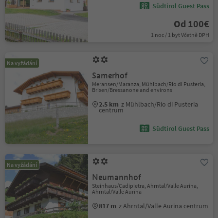
Südtirol Guest Pass
Od 100€
1 noc / 1 byt Včetně DPH
Na vyžádání
Samerhof
Meransen/Maranza, Mühlbach/Rio di Pusteria,
Brixen/Bressanone and environs
2.5 km
z Mühlbach/Rio di Pusteria
centrum
Südtirol Guest Pass
Na vyžádání
Neumannhof
Steinhaus/Cadipietra, Ahrntal/Valle Aurina,
Ahrntal/Valle Aurina
817 m
z Ahrntal/Valle Aurina centrum