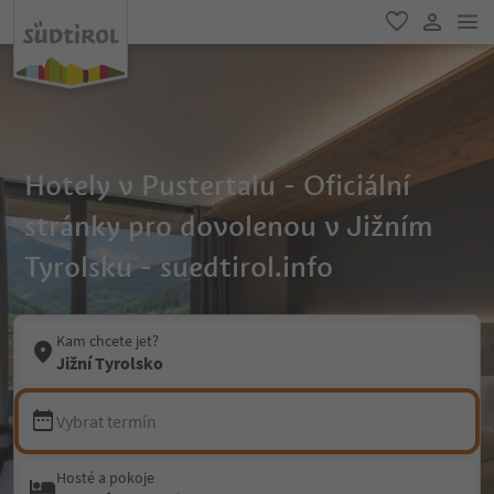
odk
oblíbené
uživatel
Hotely v Pustertalu - Oficiální
stránky pro dovolenou v Jižním
Tyrolsku - suedtirol.info
Kam chcete jet?
Jižní Tyrolsko
Vybrat termín
Hosté a pokoje