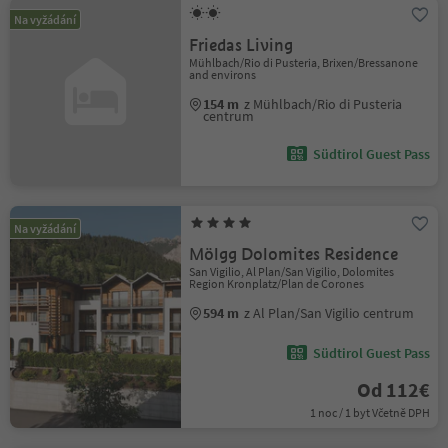
Na vyžádání
Friedas Living
Mühlbach/Rio di Pusteria, Brixen/Bressanone
and environs
154 m
z Mühlbach/Rio di Pusteria
centrum
Südtirol Guest Pass
Na vyžádání
Mölgg Dolomites Residence
San Vigilio, Al Plan/San Vigilio, Dolomites
Region Kronplatz/Plan de Corones
594 m
z Al Plan/San Vigilio centrum
Südtirol Guest Pass
Od 112€
1 noc / 1 byt Včetně DPH