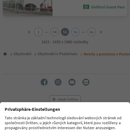
Südtirol Guest Pass
1
2
...
...
1
54
55
56
66
3
4
1621 - 1650 z 1980 výsledky
5
6
Ubytování
Ubytování v Pustertalu
Hotely a penziony v Puster
7
8
9
10
11
12
13
14
Jazyk: Čeština
15
16
17
FAQ
Kontaktujte nás
Tisk
MICE
18
Zásady ochrany osobních údajů
Podmínky a ujednání
Tiráž
19