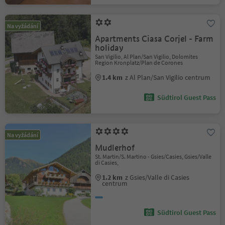
Na vyžádání
Apartments Ciasa Corjel - Farm
holiday
San Vigilio, Al Plan/San Vigilio, Dolomites
Region Kronplatz/Plan de Corones
1.4 km
z Al Plan/San Vigilio centrum
Südtirol Guest Pass
Na vyžádání
Mudlerhof
St. Martin/S. Martino - Gsies/Casies, Gsies/Valle
di Casies,
1.2 km
z Gsies/Valle di Casies
centrum
Südtirol Guest Pass