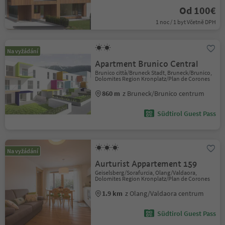
Od 100€
1 noc / 1 byt Včetně DPH
Na vyžádání
Apartment Brunico Central
Brunico città/Bruneck Stadt, Bruneck/Brunico,
Dolomites Region Kronplatz/Plan de Corones
860 m
z Bruneck/Brunico centrum
Südtirol Guest Pass
Na vyžádání
Aurturist Appartement 159
Geiselsberg/Sorafurcia, Olang/Valdaora,
Dolomites Region Kronplatz/Plan de Corones
1.9 km
z Olang/Valdaora centrum
Südtirol Guest Pass