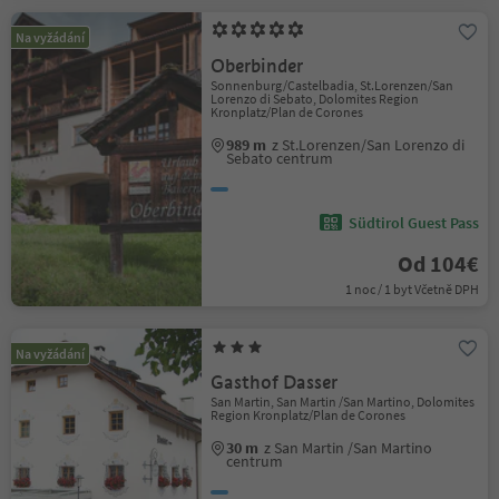
Na vyžádání
Oberbinder
Sonnenburg/Castelbadia, St.Lorenzen/San
Lorenzo di Sebato, Dolomites Region
Kronplatz/Plan de Corones
989 m
z St.Lorenzen/San Lorenzo di
Sebato centrum
Südtirol Guest Pass
Od 104€
1 noc / 1 byt Včetně DPH
Na vyžádání
Gasthof Dasser
San Martin, San Martin /San Martino, Dolomites
Region Kronplatz/Plan de Corones
30 m
z San Martin /San Martino
centrum