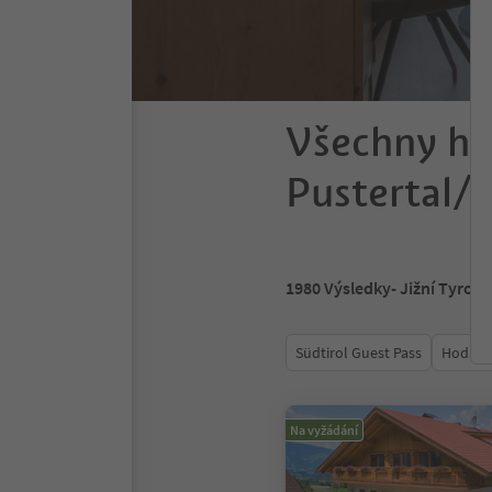
Všechny ho
Pustertal/V
1980
Výsledky
- Jižní Tyrols
Südtirol Guest Pass
Hodnoc
Na vyžádání