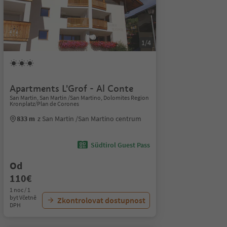
1/4
Apartments L'Grof - Al Conte
San Martin, San Martin /San Martino, Dolomites Region
Kronplatz/Plan de Corones
833 m
z San Martin /San Martino centrum
Südtirol Guest Pass
Od
110€
1 noc / 1
byt Včetně
Zkontrolovat dostupnost
DPH