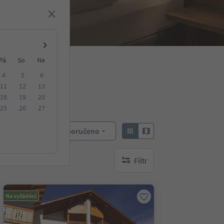
Pá
So
Ne
4
5
6
11
12
13
18
19
20
25
26
27
Doporučeno
Objednat:
Filtr
brak aktywnych filtrów
Na vyžádání