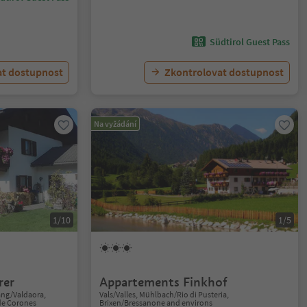
Südtirol Guest Pass
at dostupnost
Zkontrolovat dostupnost
Na vyžádání
1/10
1/5
rer
Appartements Finkhof
ang/Valdaora,
Vals/Valles, Mühlbach/Rio di Pusteria,
de Corones
Brixen/Bressanone and environs