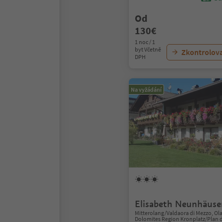
Od
130€
1 noc / 1
byt Včetně
Zkontrolov
DPH
Na vyžádání
Elisabeth Neunhäuse
Mitterolang/Valdaora di Mezzo, Ol
Dolomites Region Kronplatz/Plan 