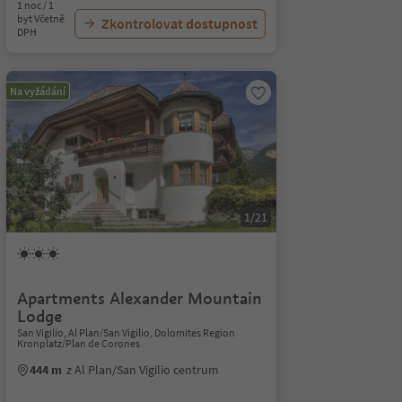
1 noc / 1
byt Včetně
Zkontrolovat dostupnost
DPH
Na vyžádání
1/21
Apartments Alexander Mountain
Lodge
San Vigilio, Al Plan/San Vigilio, Dolomites Region
Kronplatz/Plan de Corones
444 m
z Al Plan/San Vigilio centrum