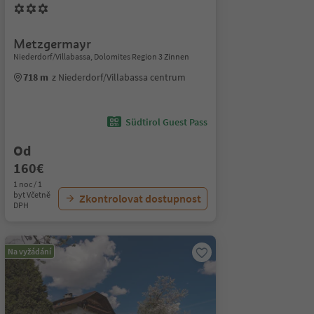
Metzgermayr
Niederdorf/Villabassa, Dolomites Region 3 Zinnen
718 m
z Niederdorf/Villabassa centrum
Südtirol Guest Pass
Od
160€
1 noc / 1
byt Včetně
Zkontrolovat dostupnost
DPH
Na vyžádání