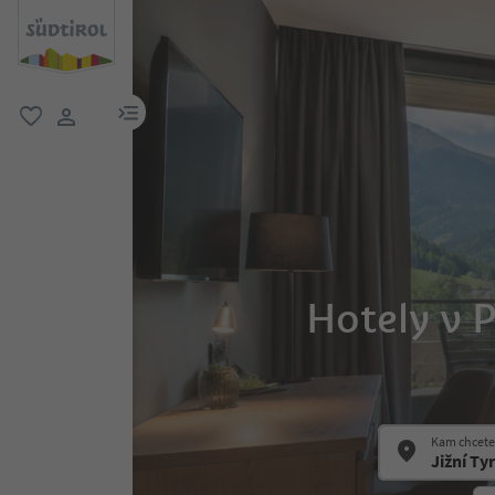
odkaz na menu
oblíbené
uživatelský odkaz
Hotely v P
Kam chcete 