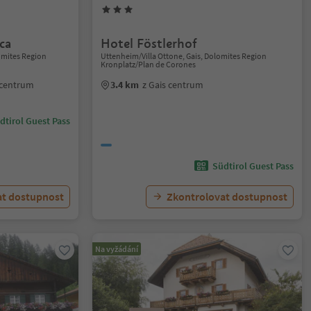
ca
Hotel Föstlerhof
lomites Region
Uttenheim/Villa Ottone, Gais, Dolomites Region
Kronplatz/Plan de Corones
o centrum
3.4 km
z Gais centrum
dtirol Guest Pass
Südtirol Guest Pass
at dostupnost
Zkontrolovat dostupnost
Na vyžádání