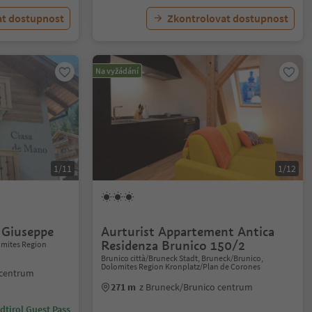
at dostupnost
Zkontrolovat dostupnost
Na vyžádání
1/11
1/12
 Giuseppe
Aurturist Appartement Antica
Residenza Brunico 150/2
lomites Region
Brunico città/Bruneck Stadt, Bruneck/Brunico,
Dolomites Region Kronplatz/Plan de Corones
o centrum
271 m
z Bruneck/Brunico centrum
dtirol Guest Pass