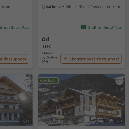
entrum
4.0 km
z Mühlbach/Rio di Pusteria centrum
dtirol Guest Pass
Südtirol Guest Pass
Od
70€
1 noc / 1
byt Včetně
at dostupnost
Zkontrolovat dostupnost
DPH
Na vyžádání
1/11
1/31