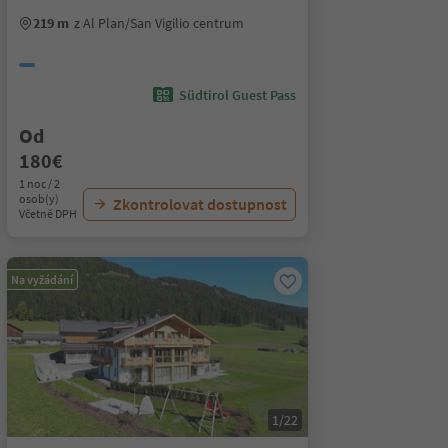
219 m
z Al Plan/San Vigilio centrum
Südtirol Guest Pass
Od
180€
1 noc / 2
osob(y)
Zkontrolovat dostupnost
Včetně DPH
Na vyžádání
1/22