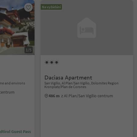
Na vyžádání
1/5
Daciasa Apartment
one and environs
San Vigilio, Al Plan/San Vigilio, Dolomites Region
Kronplatz/Plan de Corones
 centrum
486 m
z Al Plan/San Vigilio centrum
dtirol Guest Pass