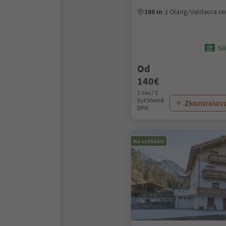
188 m
z Olang/Valdaora c
Sü
Od
140€
1 noc / 1
byt Včetně
Zkontrolov
DPH
Na vyžádání