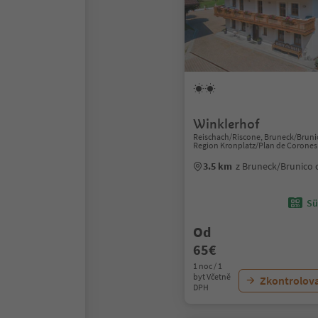
Winklerhof
Reischach/Riscone, Bruneck/Bruni
Region Kronplatz/Plan de Corones
3.5 km
z Bruneck/Brunico
Sü
Od
65€
1 noc / 1
byt Včetně
Zkontrolov
DPH