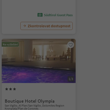
Südtirol Guest Pass
Zkontrolovat dostupnost
Na vyžádání
1/3
Boutique Hotel Olympia
San Vigilio, Al Plan/San Vigilio, Dolomites Region
Kronplatz/Plan de Corones