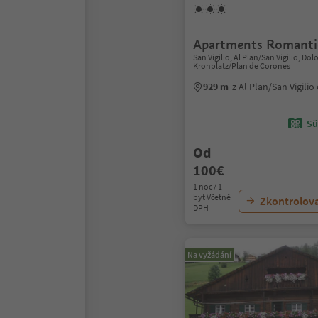
Apartments Romanti
San Vigilio, Al Plan/San Vigilio, Do
Kronplatz/Plan de Corones
929 m
z Al Plan/San Vigili
Sü
Od
100€
1 noc / 1
byt Včetně
Zkontrolov
DPH
Na vyžádání