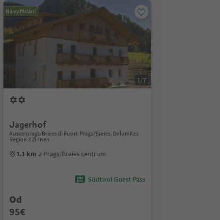
Na vyžádání
1/7
Jagerhof
Ausserprags/Braies di Fuori, Prags/Braies, Dolomites
Region 3 Zinnen
1.1 km
z Prags/Braies centrum
Südtirol Guest Pass
Od
95€