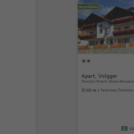
Na vyžádání
Apart. Volgger
Terenten/Terento, Brixen/Bressan
331 m
z Terenten/Terento
Sü