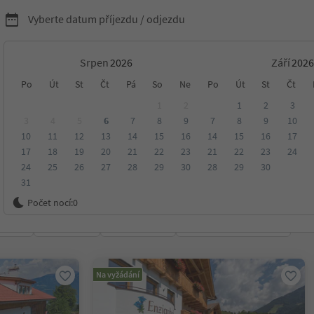
Vyberte datum příjezdu / odjezdu
Srpen
Září
tely a penziony v
Po
Út
St
Čt
Pá
So
Ne
Po
Út
St
Čt
1
2
1
2
3
al Pusteria
3
4
5
6
7
8
9
7
8
9
10
10
11
12
13
14
15
16
14
15
16
17
17
18
19
20
21
22
23
21
22
23
24
24
25
26
27
28
29
30
28
29
30
31
ko
Počet nocí:
0
ení
Kategorie
Zpracovává
Udržitelné ubytování
Na vyžádání