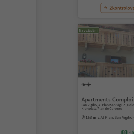
Zkontrolov
Na vyžádání
Apartments Comploi
San Vigilio, Al Plan/San Vigilio, Do
Kronplatz/Plan de Corones
153 m
z Al Plan/San Vigili
Sü