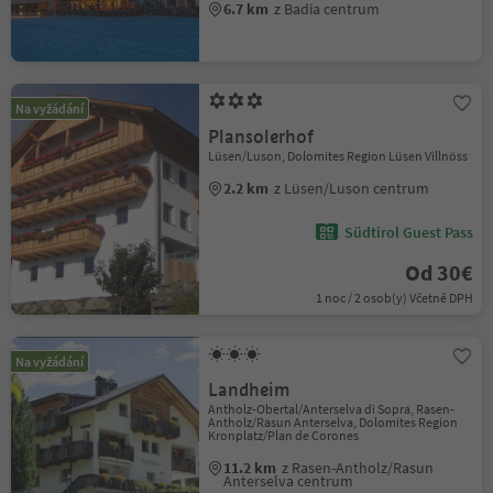
6.7 km
z Badia centrum
Na vyžádání
Plansolerhof
Lüsen/Luson, Dolomites Region Lüsen Villnöss
2.2 km
z Lüsen/Luson centrum
Südtirol Guest Pass
Od 30€
1 noc / 2 osob(y) Včetně DPH
Na vyžádání
Landheim
Antholz-Obertal/Anterselva di Sopra, Rasen-
Antholz/Rasun Anterselva, Dolomites Region
Kronplatz/Plan de Corones
11.2 km
z Rasen-Antholz/Rasun
Anterselva centrum