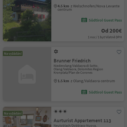
4.5 km
z Welschnofen/Nova Levante
centrum
Südtirol Guest Pass
Od 200€
1 noc / 1 byt Včetně DPH
Na vyžádání
Brunner Friedrich
Niederolang/Valdaora di Sotto,
Olang/Valdaora, Dolomites Region
Kronplatz/Plan de Corones
1.5 km
z Olang/Valdaora centrum
Südtirol Guest Pass
Na vyžádání
Aurturist Appartement 113
Neutoblach/Dobbiaco Nuova,