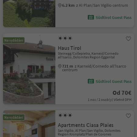
6.2 km
z Al Plan/San Vigilio centrum
Südtirol Guest Pass
Na vyžádání
Haus Tirol
Steinegg/Collepietra, Karneid/Cornedo
all'Isarco, Dolomites Region Eggental
721 m
z Karneid/Cornedo all'Isarco
centrum
Südtirol Guest Pass
Od 70€
1 noc / 2 osob(y) Včetně DPH
Na vyžádání
Apartments Ciasa Plaies
San Vigilio, Al Plan/San Vigilio, Dolomites
Region Kronplatz/Plan de Corones