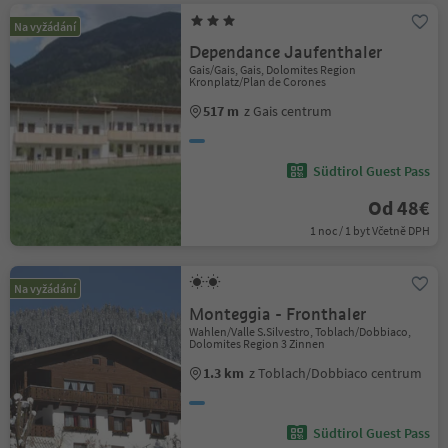
Na vyžádání
Dependance Jaufenthaler
Gais/Gais, Gais, Dolomites Region
Kronplatz/Plan de Corones
517 m
z Gais centrum
Südtirol Guest Pass
Od 48€
1 noc / 1 byt Včetně DPH
Na vyžádání
Monteggia - Fronthaler
Wahlen/Valle S.Silvestro, Toblach/Dobbiaco,
Dolomites Region 3 Zinnen
1.3 km
z Toblach/Dobbiaco centrum
Südtirol Guest Pass