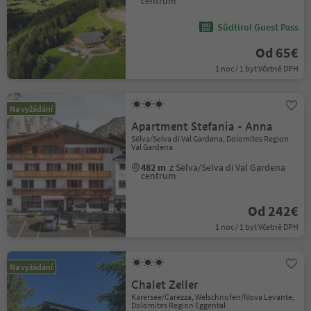
centrum
Südtirol Guest Pass
Od 65€
1 noc / 1 byt Včetně DPH
Na vyžádání
Apartment Stefania - Anna
Sëlva/Selva di Val Gardena, Dolomites Region
Val Gardena
482 m
z Sëlva/Selva di Val Gardena
centrum
Od 242€
1 noc / 1 byt Včetně DPH
Na vyžádání
Chalet Zeller
Karersee/Carezza, Welschnofen/Nova Levante,
Dolomites Region Eggental