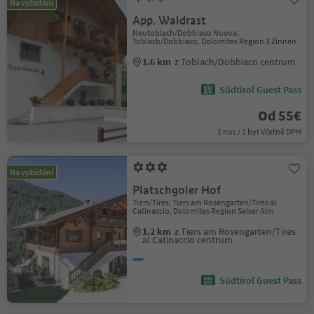
Na vyžádání
App. Waldrast
Neutoblach/Dobbiaco Nuova,
Toblach/Dobbiaco, Dolomites Region 3 Zinnen
1.6 km
z Toblach/Dobbiaco centrum
Südtirol Guest Pass
Od 55€
1 noc / 1 byt Včetně DPH
Na vyžádání
Platschgoler Hof
Tiers/Tires, Tiers am Rosengarten/Tires al
Catinaccio, Dolomites Region Seiser Alm
1.2 km
z Tiers am Rosengarten/Tires
al Catinaccio centrum
Südtirol Guest Pass