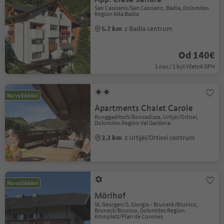
San Cassiano/San Cassiano, Badia, Dolomites
Region Alta Badia
5.7 km
z Badia centrum
Od 140€
1 noc / 1 byt Včetně DPH
Na vyžádání
Apartments Chalet Carole
Runggaditsch/Roncadizza, Urtijëi/Ortisei,
Dolomites Region Val Gardena
2.2 km
z Urtijëi/Ortisei centrum
Na vyžádání
Mörlhof
St. Georgen/S. Giorgio - Bruneck/Brunico,
Bruneck/Brunico, Dolomites Region
Kronplatz/Plan de Corones