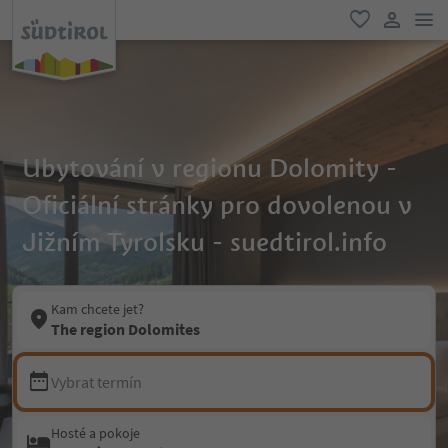
odk
oblíbené
uživatel
Ubytování v regionu Dolomity -
Oficiální stránky pro dovolenou v
Jižním Tyrolsku - suedtirol.info
Kam chcete jet?
The region Dolomites
Vybrat termín
Hosté a pokoje