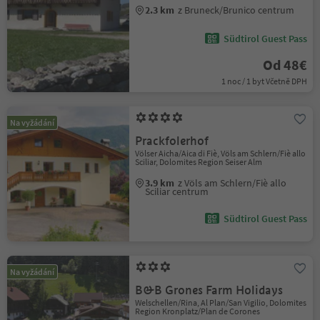
2.3 km
z Bruneck/Brunico centrum
Südtirol Guest Pass
Od 48€
1 noc / 1 byt Včetně DPH
Na vyžádání
Prackfolerhof
Völser Aicha/Aica di Fiè, Völs am Schlern/Fiè allo
Sciliar, Dolomites Region Seiser Alm
3.9 km
z Völs am Schlern/Fiè allo
Sciliar centrum
Südtirol Guest Pass
Na vyžádání
B&B Grones Farm Holidays
Welschellen/Rina, Al Plan/San Vigilio, Dolomites
Region Kronplatz/Plan de Corones