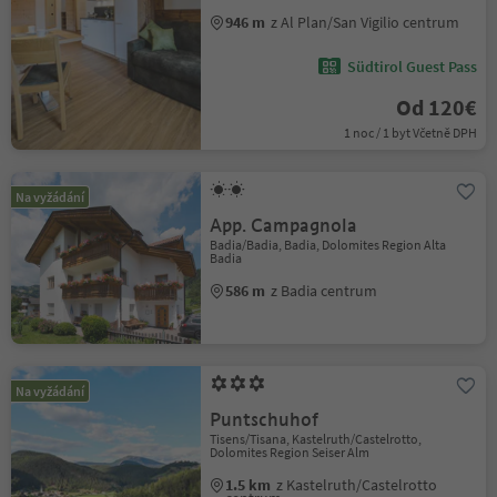
946 m
z Al Plan/San Vigilio centrum
Südtirol Guest Pass
Od 120€
1 noc / 1 byt Včetně DPH
Na vyžádání
App. Campagnola
Badia/Badia, Badia, Dolomites Region Alta
Badia
586 m
z Badia centrum
Na vyžádání
Puntschuhof
Tisens/Tisana, Kastelruth/Castelrotto,
Dolomites Region Seiser Alm
1.5 km
z Kastelruth/Castelrotto