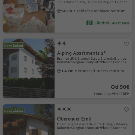
Toblach/Dobbiaco, Dolomites Region 3 Zinnen
949 m
z Toblach/Dobbiaco centrum
Südtirol Guest Pass
Na vyžádání
Alping Apartments 2°
Brunico città/Bruneck Stadt, Bruneck/Brunico,
Dolomites Region Kronplatz/Plan de Corones
1.4 km
z Bruneck/Brunico centrum
Od 90€
1 noc / 1 byt Včetně DPH
Na vyžádání
Oberegger Emil
Oberolang/Valdaora di Sopra, Olang/Valdaora,
Dolomites Region Kronplatz/Plan de Corones