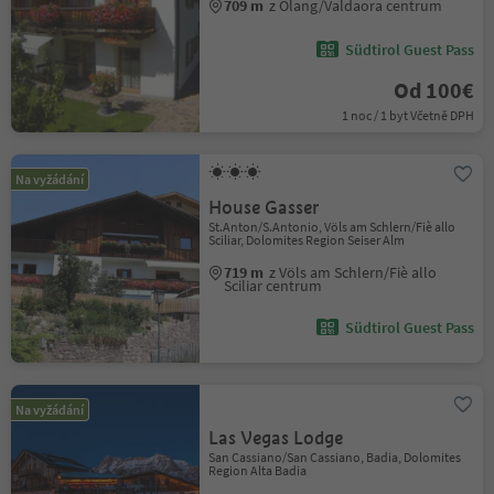
709 m
z Olang/Valdaora centrum
Südtirol Guest Pass
Od 100€
1 noc / 1 byt Včetně DPH
Na vyžádání
House Gasser
St.Anton/S.Antonio, Völs am Schlern/Fiè allo
Sciliar, Dolomites Region Seiser Alm
719 m
z Völs am Schlern/Fiè allo
Sciliar centrum
Südtirol Guest Pass
Na vyžádání
Las Vegas Lodge
San Cassiano/San Cassiano, Badia, Dolomites
Region Alta Badia