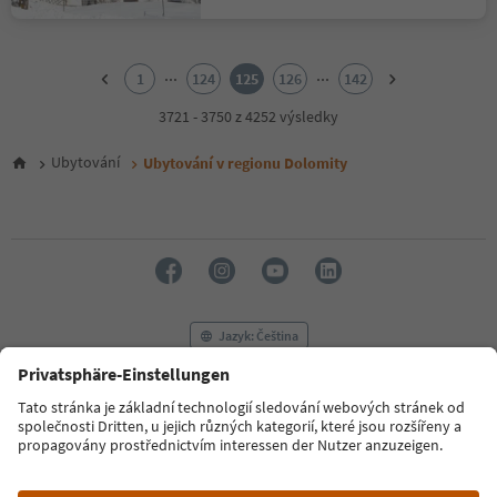
1
2
...
...
1
124
125
126
142
3
4
3721 - 3750 z 4252 výsledky
5
6
Ubytování
Ubytování v regionu Dolomity
7
8
9
10
11
12
13
14
Jazyk: Čeština
15
16
17
FAQ
Kontaktujte nás
Tisk
MICE
18
Zásady ochrany osobních údajů
Podmínky a ujednání
Tiráž
19
20
Zásady používání souborů cookie
Filmová komise
O nás
21