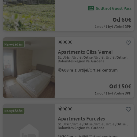
Südtirol Guest Pass
Od 60€
1 noc / 1 byt Včetně DPH
Na vyžádání
Apartments Cësa Vernel
St. Ulrich/Urtijëi/Ortisei/Urtijëi, Urtijëi/Ortisei,
Dolomites Region Val Gardena
608 m
z Urtijëi/Ortisei centrum
Od 150€
1 noc / 1 byt Včetně DPH
Na vyžádání
Apartments Furceles
St. Ulrich/Urtijëi/Ortisei/Urtijëi, Urtijëi/Ortisei,
Dolomites Region Val Gardena
765 m
z Urtijëi/Ortisei centrum