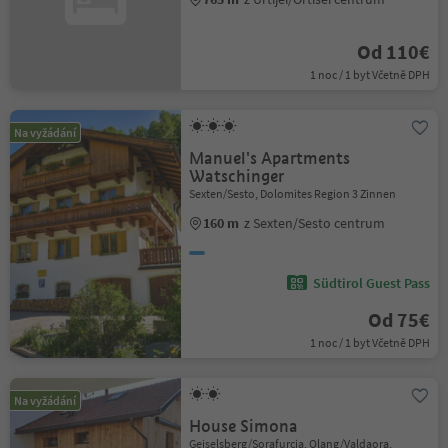
Od 110€
1 noc / 1 byt Včetně DPH
Na vyžádání
Manuel's Apartments
Watschinger
Sexten/Sesto, Dolomites Region 3 Zinnen
160 m
z Sexten/Sesto centrum
Südtirol Guest Pass
Od 75€
1 noc / 1 byt Včetně DPH
Na vyžádání
House Simona
Geiselsberg/Sorafurcia, Olang/Valdaora,