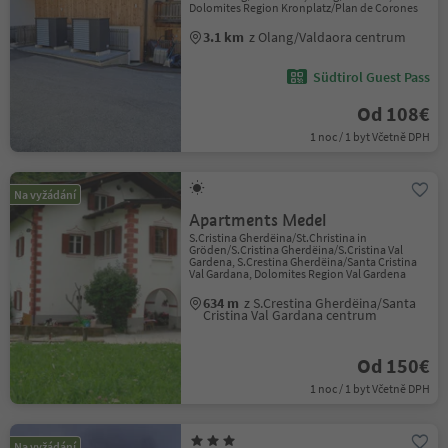
Dolomites Region Kronplatz/Plan de Corones
3.1 km
z Olang/Valdaora centrum
Südtirol Guest Pass
Od 108€
1 noc / 1 byt Včetně DPH
Na vyžádání
Apartments Medel
S.Cristina Gherdëina/St.Christina in
Gröden/S.Cristina Gherdëina/S.Cristina Val
Gardena, S.Crestina Gherdëina/Santa Cristina
Val Gardana, Dolomites Region Val Gardena
634 m
z S.Crestina Gherdëina/Santa
Cristina Val Gardana centrum
Od 150€
1 noc / 1 byt Včetně DPH
Na vyžádání