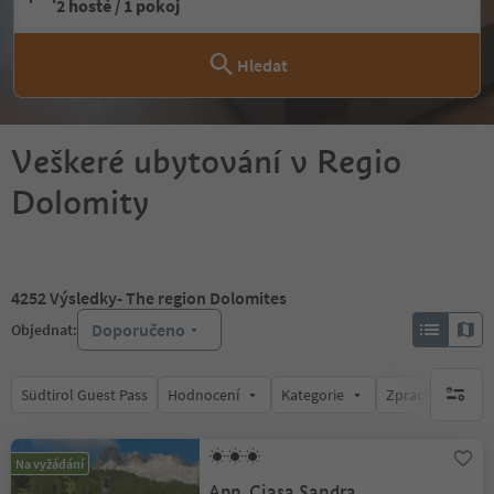
2 hosté / 1 pokoj
Hledat
Veškeré ubytování v Regio
Dolomity
4252
Výsledky
- The region Dolomites
Doporučeno
Objednat:
Südtirol Guest Pass
Hodnocení
Kategorie
Zpracovává
brak ak
Na vyžádání
App. Ciasa Sandra