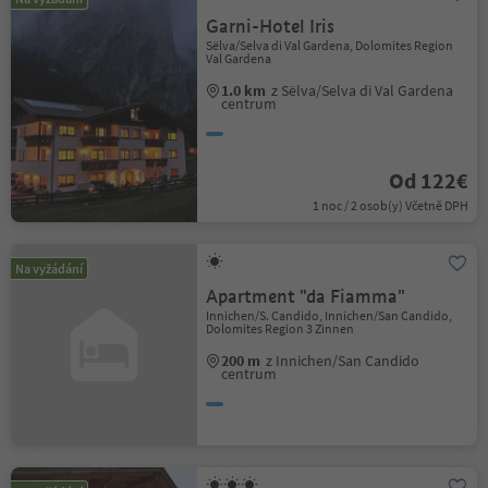
Garni-Hotel Iris
Sëlva/Selva di Val Gardena, Dolomites Region
Val Gardena
1.0 km
z Sëlva/Selva di Val Gardena
centrum
Od 122€
1 noc / 2 osob(y) Včetně DPH
Na vyžádání
Apartment "da Fiamma"
Innichen/S. Candido, Innichen/San Candido,
Dolomites Region 3 Zinnen
200 m
z Innichen/San Candido
centrum