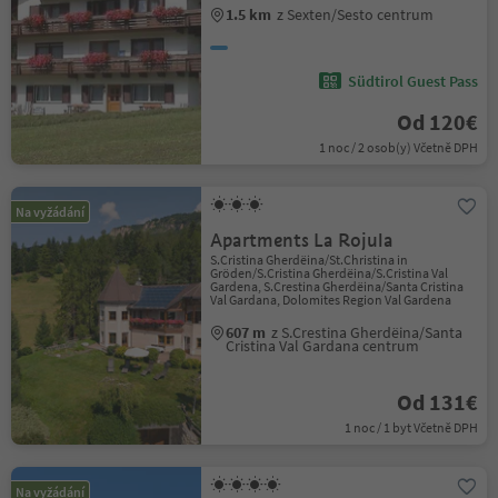
1.5 km
z Sexten/Sesto centrum
Südtirol Guest Pass
Od 120€
1 noc / 2 osob(y) Včetně DPH
Na vyžádání
Apartments La Rojula
S.Cristina Gherdëina/St.Christina in
Gröden/S.Cristina Gherdëina/S.Cristina Val
Gardena, S.Crestina Gherdëina/Santa Cristina
Val Gardana, Dolomites Region Val Gardena
607 m
z S.Crestina Gherdëina/Santa
Cristina Val Gardana centrum
Od 131€
1 noc / 1 byt Včetně DPH
Na vyžádání