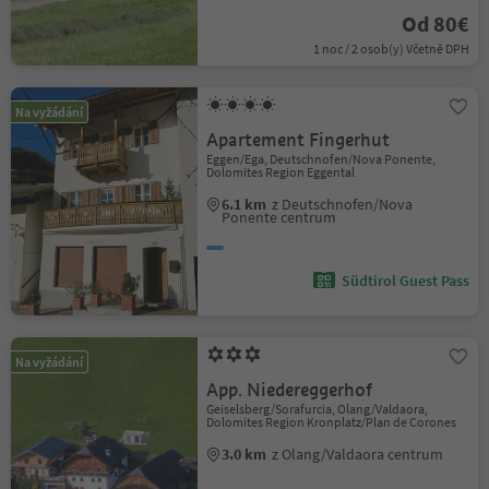
Od 80€
1 noc / 2 osob(y) Včetně DPH
Na vyžádání
Apartement Fingerhut
Eggen/Ega, Deutschnofen/Nova Ponente,
Dolomites Region Eggental
6.1 km
z Deutschnofen/Nova
Ponente centrum
Südtirol Guest Pass
Na vyžádání
App. Niedereggerhof
Geiselsberg/Sorafurcia, Olang/Valdaora,
Dolomites Region Kronplatz/Plan de Corones
3.0 km
z Olang/Valdaora centrum