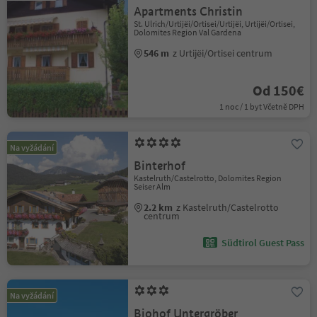
Apartments Christin
St. Ulrich/Urtijëi/Ortisei/Urtijëi, Urtijëi/Ortisei,
Dolomites Region Val Gardena
546 m
z Urtijëi/Ortisei centrum
Od 150€
1 noc / 1 byt Včetně DPH
Na vyžádání
Binterhof
Kastelruth/Castelrotto, Dolomites Region
Seiser Alm
2.2 km
z Kastelruth/Castelrotto
centrum
Südtirol Guest Pass
Na vyžádání
Biohof Untergröber