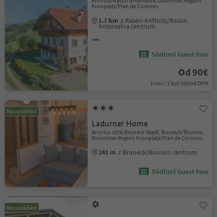
Antholz/Rasun Anterselva, Dolomites Region
Kronplatz/Plan de Corones
1.7 km
z Rasen-Antholz/Rasun
Anterselva centrum
Südtirol Guest Pass
Od 90€
1 noc / 1 byt Včetně DPH
Na vyžádání
Ladurner Home
Brunico città/Bruneck Stadt, Bruneck/Brunico,
Dolomites Region Kronplatz/Plan de Corones
241 m
z Bruneck/Brunico centrum
Südtirol Guest Pass
Na vyžádání