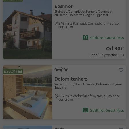
Ebenhof
Steinegg/Collepietra, Karneid/Cornedo
all'Isarco, Dolomites Region Eggental
946 m
z Karneid/Cornedo all'Isarco
centrum
Südtirol Guest Pass
Od 90€
1 noc / 1 byt Včetně DPH
Na vyžádání
Dolomitenherz
Welschnofen/Nova Levante, Dolomites Region
Eggental
682 m
z Welschnofen/Nova Levante
centrum
Südtirol Guest Pass