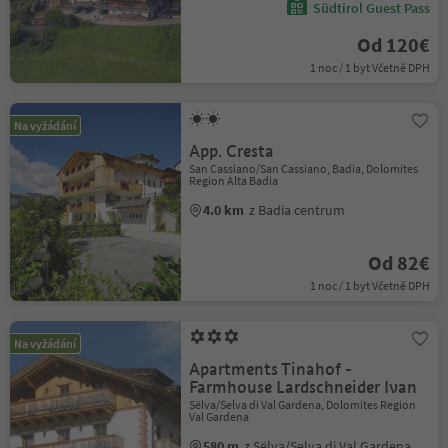
Südtirol Guest Pass
Od 120€
1 noc / 1 byt Včetně DPH
Na vyžádání
App. Cresta
San Cassiano/San Cassiano, Badia, Dolomites
Region Alta Badia
4.0 km
z Badia centrum
Od 82€
1 noc / 1 byt Včetně DPH
Na vyžádání
Apartments Tinahof -
Farmhouse Lardschneider Ivan
Sëlva/Selva di Val Gardena, Dolomites Region
Val Gardena
580 m
z Sëlva/Selva di Val Gardena