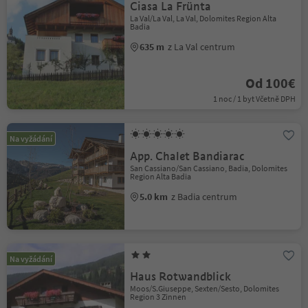
Ciasa La Frünta
La Val/La Val, La Val, Dolomites Region Alta
Badia
635 m
z La Val centrum
Od 100€
1 noc / 1 byt Včetně DPH
Na vyžádání
App. Chalet Bandiarac
San Cassiano/San Cassiano, Badia, Dolomites
Region Alta Badia
5.0 km
z Badia centrum
Na vyžádání
Haus Rotwandblick
Moos/S.Giuseppe, Sexten/Sesto, Dolomites
Region 3 Zinnen