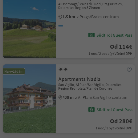
Ausserprags/Braies di Fuori, Prags/Braies,
Dolomites Region 3 Zinnen
1.5 km
z Prags/Braies centrum
Südtirol Guest Pass
Od 114€
1 noc / 2 osob(y) Včetně DPH
Na vyžádání
Apartments Nadia
San Vigilio, Al Plan/San Vigilio, Dolomites
Region Kronplatz/Plan de Corones
420 m
z Al Plan/San Vigilio centrum
Südtirol Guest Pass
Od 280€
1 noc / 1 byt Včetně DPH