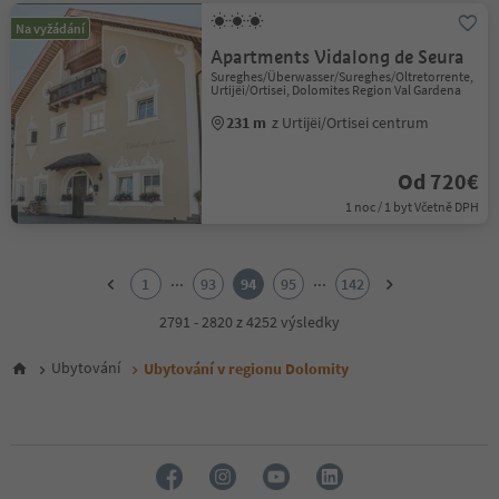
Na vyžádání
Apartments Vidalong de Seura
Sureghes/Überwasser/Sureghes/Oltretorrente,
Urtijëi/Ortisei, Dolomites Region Val Gardena
231 m
z Urtijëi/Ortisei centrum
Od 720€
1 noc / 1 byt Včetně DPH
1
2
...
...
1
93
94
95
142
3
4
2791 - 2820 z 4252 výsledky
5
6
Ubytování
Ubytování v regionu Dolomity
7
8
9
10
11
12