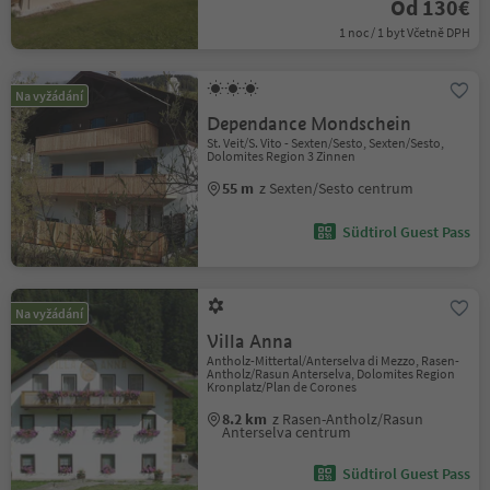
Od 130€
1 noc / 1 byt Včetně DPH
Na vyžádání
Dependance Mondschein
St. Veit/S. Vito - Sexten/Sesto, Sexten/Sesto,
Dolomites Region 3 Zinnen
55 m
z Sexten/Sesto centrum
Südtirol Guest Pass
Na vyžádání
Villa Anna
Antholz-Mittertal/Anterselva di Mezzo, Rasen-
Antholz/Rasun Anterselva, Dolomites Region
Kronplatz/Plan de Corones
8.2 km
z Rasen-Antholz/Rasun
Anterselva centrum
Südtirol Guest Pass