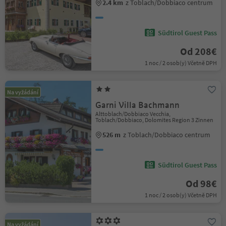
2.4 km
z Toblach/Dobbiaco centrum
Südtirol Guest Pass
Od 208€
1 noc / 2 osob(y) Včetně DPH
Na vyžádání
Garni Villa Bachmann
Alttoblach/Dobbiaco Vecchia,
Toblach/Dobbiaco, Dolomites Region 3 Zinnen
526 m
z Toblach/Dobbiaco centrum
Südtirol Guest Pass
Od 98€
1 noc / 2 osob(y) Včetně DPH
Na vyžádání