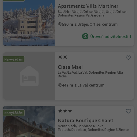
Apartments Villa Martiner
St. Ulrich/Urtijëi/Ortisei/Urtijëi, Urtijëi/Ortisei,
Dolomites Region Val Gardena
580 m
z Urtijëi/Ortisei centrum
Úroveň udržitelnosti 1
Na vyžádání
Ciasa Mael
La Val/La Val, La Val, Dolomites Region Alta
Badia
447 m
z La Val centrum
Na vyžádání
Natura Boutique Chalet
Neutoblach/Dobbiaco Nuova,
Toblach/Dobbiaco, Dolomites Region 3 Zinnen