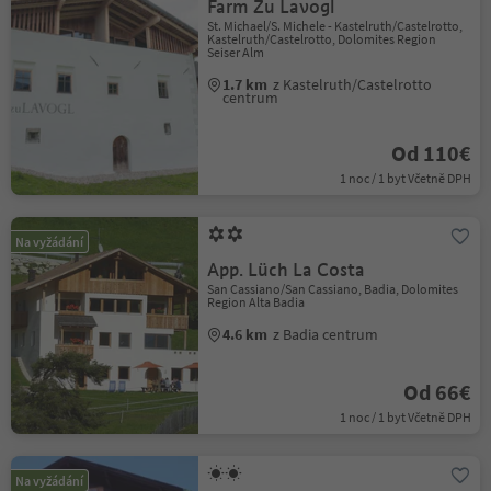
Farm Zu Lavogl
St. Michael/S. Michele - Kastelruth/Castelrotto,
Kastelruth/Castelrotto, Dolomites Region
Seiser Alm
1.7 km
z Kastelruth/Castelrotto
centrum
Od 110€
1 noc / 1 byt Včetně DPH
Na vyžádání
App. Lüch La Costa
San Cassiano/San Cassiano, Badia, Dolomites
Region Alta Badia
4.6 km
z Badia centrum
Od 66€
1 noc / 1 byt Včetně DPH
Na vyžádání