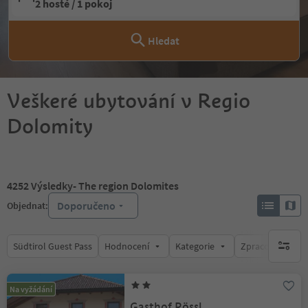
2 hosté / 1 pokoj
Hledat
Veškeré ubytování v Regio
Dolomity
4252
Výsledky
- The region Dolomites
Doporučeno
Objednat:
Südtirol Guest Pass
Hodnocení
Kategorie
Zpracovává
brak ak
Na vyžádání
Gasthof Rössl