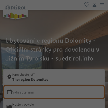
odk
oblíbené
uživatel
Ubytování v regionu Dolomity -
Oficiální stránky pro dovolenou v
Jižním Tyrolsku - suedtirol.info
Kam chcete jet?
The region Dolomites
Vybrat termín
Hosté a pokoje