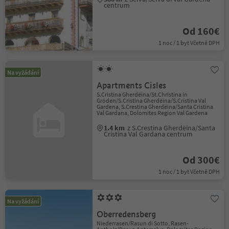
centrum
Od 160€
1 noc / 1 byt Včetně DPH
Na vyžádání
Apartments Cisles
S.Cristina Gherdëina/St.Christina in
Gröden/S.Cristina Gherdëina/S.Cristina Val
Gardena, S.Crestina Gherdëina/Santa Cristina
Val Gardana, Dolomites Region Val Gardena
1.4 km
z S.Crestina Gherdëina/Santa
Cristina Val Gardana centrum
Od 300€
1 noc / 1 byt Včetně DPH
Na vyžádání
Oberredensberg
Niederrasen/Rasun di Sotto, Rasen-