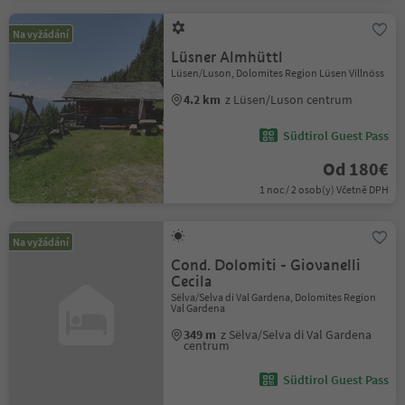
Na vyžádání
Lüsner Almhüttl
Lüsen/Luson, Dolomites Region Lüsen Villnöss
4.2 km
z Lüsen/Luson centrum
Südtirol Guest Pass
Od 180€
1 noc / 2 osob(y) Včetně DPH
Na vyžádání
Cond. Dolomiti - Giovanelli
Cecila
Sëlva/Selva di Val Gardena, Dolomites Region
Val Gardena
349 m
z Sëlva/Selva di Val Gardena
centrum
Südtirol Guest Pass