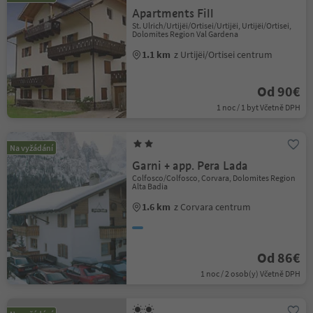
Apartments Fill
St. Ulrich/Urtijëi/Ortisei/Urtijëi, Urtijëi/Ortisei,
Dolomites Region Val Gardena
1.1 km
z Urtijëi/Ortisei centrum
Od 90€
1 noc / 1 byt Včetně DPH
Na vyžádání
Garni + app. Pera Lada
Colfosco/Colfosco, Corvara, Dolomites Region
Alta Badia
1.6 km
z Corvara centrum
Od 86€
1 noc / 2 osob(y) Včetně DPH