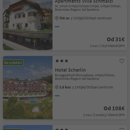
Apartments Villa Schmalzl
St. Ulrich/Urtijëi/Ortisei/Urtijëi, Urtijëi/Ortisei,
Dolomites Region Val Gardena
766 m
z Urtijëi/Ortisei centrum
Od 31€
1 noc / 1 byt Včetně DPH
Na vyžádání
Hotel Scherlin
Runggaditsch/Roncadizza, Urtijëi/Ortisei,
Dolomites Region Val Gardena
3.8 km
z Urtijëi/Ortisei centrum
Od 108€
1 noc / 2 osob(y) Včetně DPH