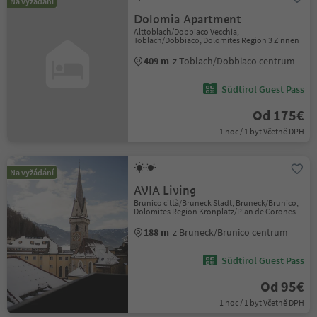
Na vyžádání
Dolomia Apartment
Alttoblach/Dobbiaco Vecchia,
Toblach/Dobbiaco, Dolomites Region 3 Zinnen
409 m
z Toblach/Dobbiaco centrum
Südtirol Guest Pass
Od 175€
1 noc / 1 byt Včetně DPH
Na vyžádání
AVIA Living
Brunico città/Bruneck Stadt, Bruneck/Brunico,
Dolomites Region Kronplatz/Plan de Corones
188 m
z Bruneck/Brunico centrum
Südtirol Guest Pass
Od 95€
1 noc / 1 byt Včetně DPH