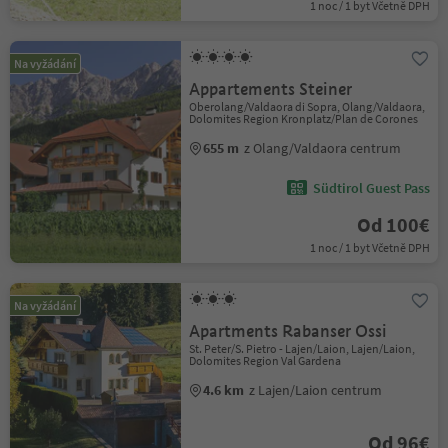
1 noc / 1 byt Včetně DPH
Na vyžádání
Appartements Steiner
Oberolang/Valdaora di Sopra, Olang/Valdaora,
Dolomites Region Kronplatz/Plan de Corones
655 m
z Olang/Valdaora centrum
Südtirol Guest Pass
Od 100€
1 noc / 1 byt Včetně DPH
Na vyžádání
Apartments Rabanser Ossi
St. Peter/S. Pietro - Lajen/Laion, Lajen/Laion,
Dolomites Region Val Gardena
4.6 km
z Lajen/Laion centrum
Od 96€