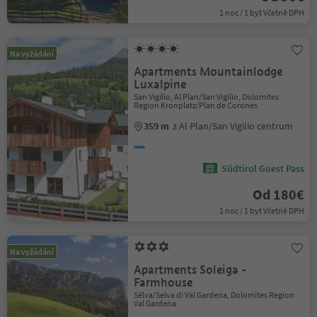
1 noc / 1 byt Včetně DPH
Na vyžádání
Apartments Mountainlodge
Luxalpine
San Vigilio, Al Plan/San Vigilio, Dolomites
Region Kronplatz/Plan de Corones
359 m
z Al Plan/San Vigilio centrum
Südtirol Guest Pass
Od 180€
1 noc / 1 byt Včetně DPH
Na vyžádání
Apartments Soleiga -
Farmhouse
Sëlva/Selva di Val Gardena, Dolomites Region
Val Gardena