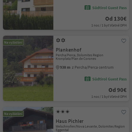
Südtirol Guest Pass
Od 130€
1 noc / 1 byt Včetně DPH
Na vyžádání
Plankenhof
Percha/Perca, Dolomites Region
Kronplatz/Plan de Corones
938 m
z Percha/Perca centrum
Südtirol Guest Pass
Od 90€
1 noc / 1 byt Včetně DPH
Na vyžádání
Haus Pichler
Welschnofen/Nova Levante, Dolomites Region
Eggental