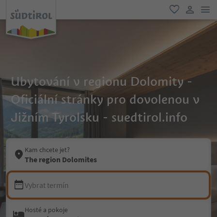
odk
oblíbené
uživatel
Ubytování v regionu Dolomity -
Oficiální stránky pro dovolenou v
Jižním Tyrolsku - suedtirol.info
Kam chcete jet?
The region Dolomites
Vybrat termín
Hosté a pokoje