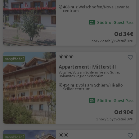
468 m
z Welschnofen/Nova Levante
centrum
Südtirol Guest Pass
Od 34€
1 noc / 2 osob(y) Včetně DPH
Na vyžádání
Appartementi Mitterstill
Völs/Fiè, Völs am Schlern/Fiè allo Sciliar,
Dolomites Region Seiser Alm
494 m
z Völs am Schlern/Fiè allo
Sciliar centrum
Südtirol Guest Pass
Od 90€
1 noc / 1 byt Včetně DPH
Na vyžádání