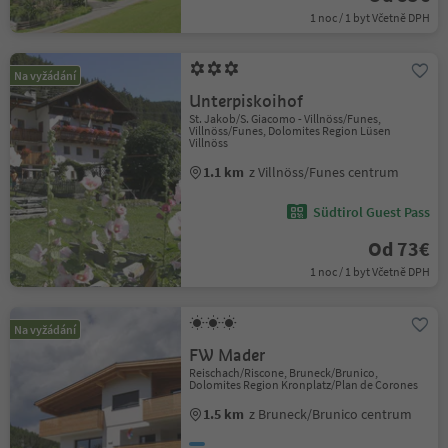
1 noc / 1 byt Včetně DPH
Na vyžádání
Unterpiskoihof
St. Jakob/S. Giacomo - Villnöss/Funes,
Villnöss/Funes, Dolomites Region Lüsen
Villnöss
1.1 km
z Villnöss/Funes centrum
Südtirol Guest Pass
Od 73€
1 noc / 1 byt Včetně DPH
Na vyžádání
FW Mader
Reischach/Riscone, Bruneck/Brunico,
Dolomites Region Kronplatz/Plan de Corones
1.5 km
z Bruneck/Brunico centrum