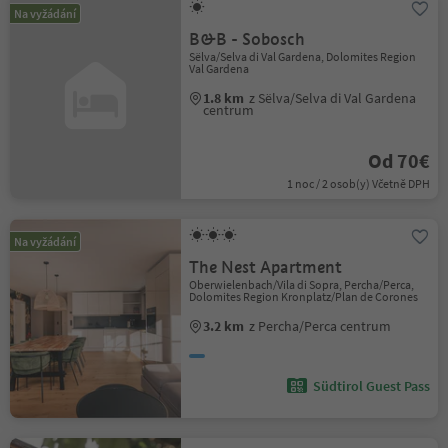
Na vyžádání
B&B - Sobosch
Sëlva/Selva di Val Gardena, Dolomites Region
Val Gardena
1.8 km
z Sëlva/Selva di Val Gardena
centrum
Od 70€
1 noc / 2 osob(y) Včetně DPH
Na vyžádání
The Nest Apartment
Oberwielenbach/Vila di Sopra, Percha/Perca,
Dolomites Region Kronplatz/Plan de Corones
3.2 km
z Percha/Perca centrum
Südtirol Guest Pass