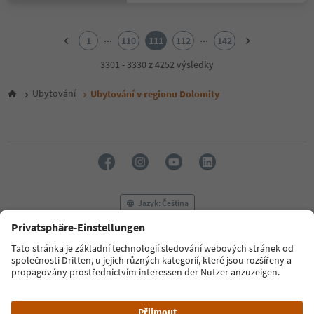
1
2
...
...
1
110
111
112
142
3
4
3301 - 3330 z 4252 výsledky
5
6
Ubytování
Ubytování v regionu Dolomity
7
8
9
10
11
12
13
14
Jazyk: Čeština
15
16
17
FAQ
Kontaktujte nás
Tisk
MICE
18
Zásady ochrany osobních údajů
Podmínky a ujednání
Tiráž
19
20
Zásady používání souborů cookie
Filmová komise
O nás
21
Prohlášení o přístupnosti
South Tyrol B2B