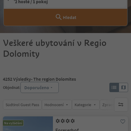
2 hosté / 1 pokoj
Hledat
Veškeré ubytování v Regio
Dolomity
4252
Výsledky
- The region Dolomites
Doporučeno
Objednat:
Südtirol Guest Pass
Hodnocení
Kategorie
Zpracovává
brak ak
Na vyžádání
Foreserhof