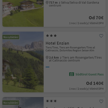
717 m
z Sëlva/Selva di Val Gardena
centrum
Od 70€
1 noc / 2 osob(y) Včetně DPH
Na vyžádání
Hotel Enzian
Tiers/Tires, Tiers am Rosengarten/Tires al
Catinaccio, Dolomites Region Seiser Alm
2.6 km
z Tiers am Rosengarten/Tires
al Catinaccio centrum
Südtirol Guest Pass
Od 140€
1 noc / 2 osob(y) Včetně DPH
Na vyžádání