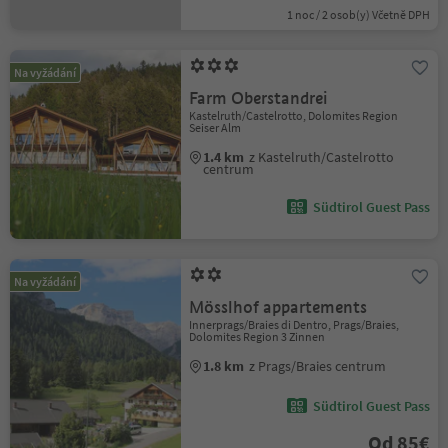
1 noc / 2 osob(y) Včetně DPH
Na vyžádání
Farm Oberstandrei
Kastelruth/Castelrotto, Dolomites Region
Seiser Alm
1.4 km
z Kastelruth/Castelrotto
centrum
Südtirol Guest Pass
Na vyžádání
Mösslhof appartements
Innerprags/Braies di Dentro, Prags/Braies,
Dolomites Region 3 Zinnen
1.8 km
z Prags/Braies centrum
Südtirol Guest Pass
Od 85€