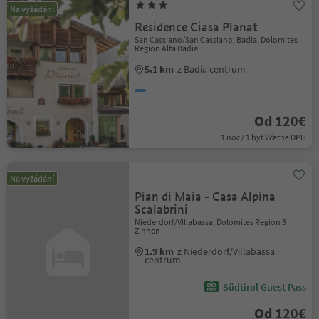
Na vyžádání
Residence Ciasa Planat
San Cassiano/San Cassiano, Badia, Dolomites
Region Alta Badia
5.1 km
z Badia centrum
Od 120€
1 noc / 1 byt Včetně DPH
Na vyžádání
Pian di Maia - Casa Alpina
Scalabrini
Niederdorf/Villabassa, Dolomites Region 3
Zinnen
1.9 km
z Niederdorf/Villabassa
centrum
Südtirol Guest Pass
Od 120€