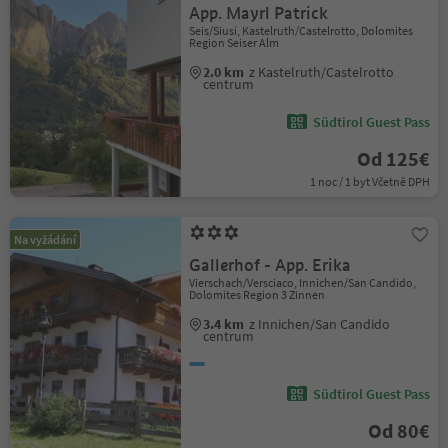
App. Mayrl Patrick
Seis/Siusi, Kastelruth/Castelrotto, Dolomites
Region Seiser Alm
2.0 km
z Kastelruth/Castelrotto
centrum
Südtirol Guest Pass
Od 125€
1 noc / 1 byt Včetně DPH
Na vyžádání
Gallerhof - App. Erika
Vierschach/Versciaco, Innichen/San Candido,
Dolomites Region 3 Zinnen
3.4 km
z Innichen/San Candido
centrum
Südtirol Guest Pass
Od 80€