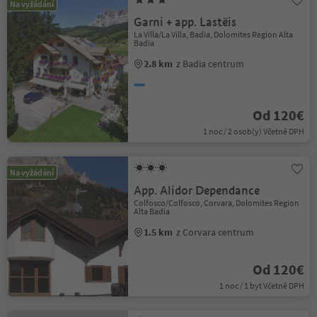
Na vyžádání
Garni + app. Lastëis
La Villa/La Villa, Badia, Dolomites Region Alta
Badia
2.8 km
z Badia centrum
Od 120€
1 noc / 2 osob(y) Včetně DPH
Na vyžádání
App. Alidor Dependance
Colfosco/Colfosco, Corvara, Dolomites Region
Alta Badia
1.5 km
z Corvara centrum
Od 120€
1 noc / 1 byt Včetně DPH