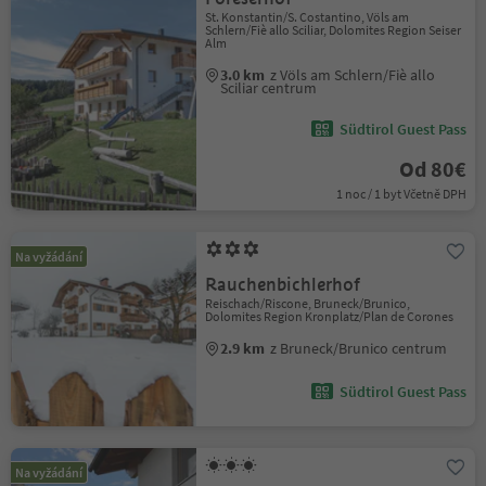
St. Konstantin/S. Costantino, Völs am
Schlern/Fiè allo Sciliar, Dolomites Region Seiser
Alm
3.0 km
z Völs am Schlern/Fiè allo
Sciliar centrum
Südtirol Guest Pass
Od 80€
1 noc / 1 byt Včetně DPH
Na vyžádání
Rauchenbichlerhof
Reischach/Riscone, Bruneck/Brunico,
Dolomites Region Kronplatz/Plan de Corones
2.9 km
z Bruneck/Brunico centrum
Südtirol Guest Pass
Na vyžádání