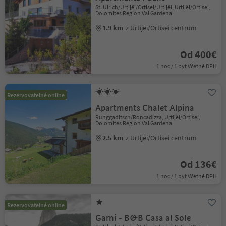
St. Ulrich/Urtijëi/Ortisei/Urtijëi, Urtijëi/Ortisei,
Dolomites Region Val Gardena
1.9 km
z Urtijëi/Ortisei centrum
Od 400€
1 noc / 1 byt Včetně DPH
Rezervovatelné online
Apartments Chalet Alpina
Runggaditsch/Roncadizza, Urtijëi/Ortisei,
Dolomites Region Val Gardena
2.5 km
z Urtijëi/Ortisei centrum
Od 136€
1 noc / 1 byt Včetně DPH
Rezervovatelné online
Garni - B&B Casa al Sole