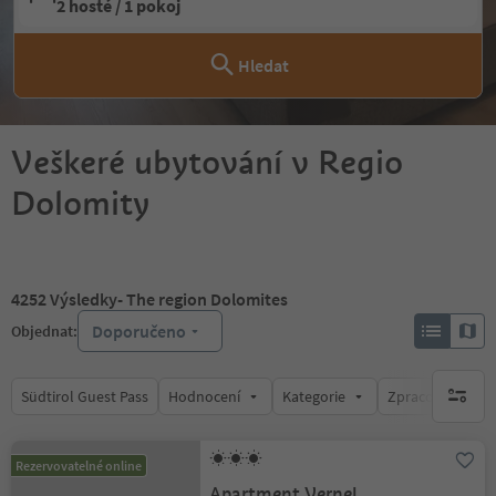
2 hosté / 1 pokoj
Hledat
Veškeré ubytování v Regio
Dolomity
4252
Výsledky
- The region Dolomites
Doporučeno
Objednat:
Südtirol Guest Pass
Hodnocení
Kategorie
Zpracovává
brak ak
Rezervovatelné online
Apartment Vernel