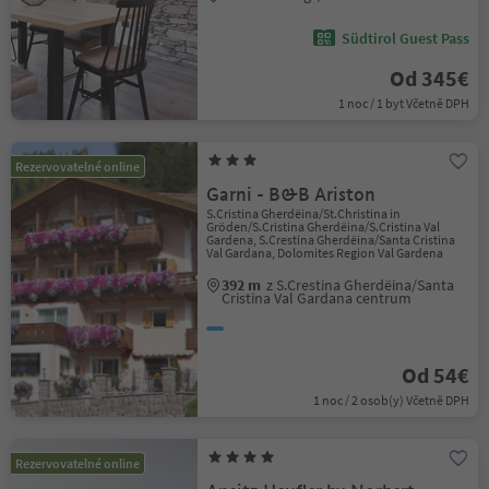
Südtirol Guest Pass
Od 345€
1 noc / 1 byt Včetně DPH
Rezervovatelné online
Garni - B&B Ariston
S.Cristina Gherdëina/St.Christina in
Gröden/S.Cristina Gherdëina/S.Cristina Val
Gardena, S.Crestina Gherdëina/Santa Cristina
Val Gardana, Dolomites Region Val Gardena
392 m
z S.Crestina Gherdëina/Santa
Cristina Val Gardana centrum
Od 54€
1 noc / 2 osob(y) Včetně DPH
Rezervovatelné online