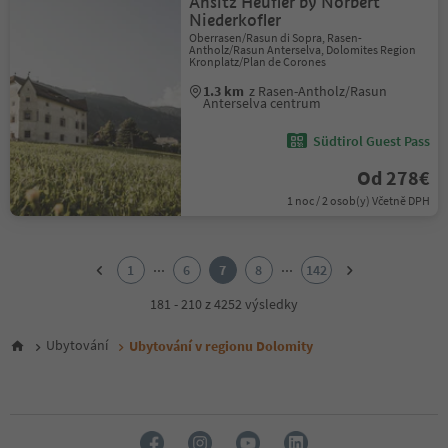
Ansitz Heufler by Norbert
Niederkofler
Oberrasen/Rasun di Sopra, Rasen-
Antholz/Rasun Anterselva, Dolomites Region
Kronplatz/Plan de Corones
1.3 km
z Rasen-Antholz/Rasun
Anterselva centrum
Südtirol Guest Pass
Od 278€
1 noc / 2 osob(y) Včetně DPH
1
2
...
...
1
6
7
8
142
3
4
181 - 210 z 4252 výsledky
5
6
Ubytování
Ubytování v regionu Dolomity
7
8
9
10
11