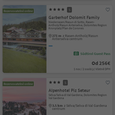
S
Rezervovatelné online
Garberhof Dolomit Family
Niederrasen/Rasun di Sotto, Rasen-
Antholz/Rasun Anterselva, Dolomites Region
Kronplatz/Plan de Corones
271 m
z Rasen-Antholz/Rasun
Anterselva centrum
Südtirol Guest Pass
Od 256€
1 noc / 2 osob(y) Včetně DPH
S
Rezervovatelné online
Alpenhotel Piz Seteur
Sëlva/Selva di Val Gardena, Dolomites Region
Val Gardena
3.5 km
z Sëlva/Selva di Val Gardena
centrum