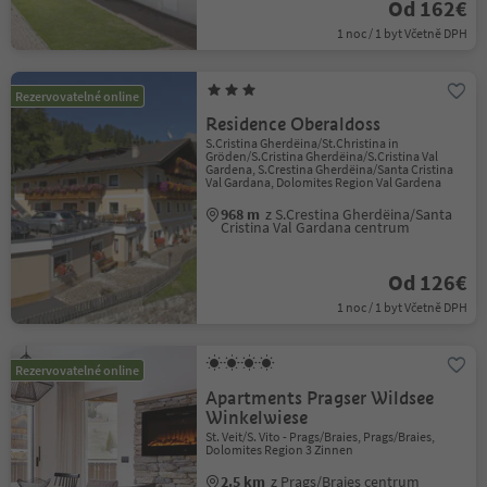
Od 162€
1 noc / 1 byt Včetně DPH
Rezervovatelné online
Residence Oberaldoss
S.Cristina Gherdëina/St.Christina in
Gröden/S.Cristina Gherdëina/S.Cristina Val
Gardena, S.Crestina Gherdëina/Santa Cristina
Val Gardana, Dolomites Region Val Gardena
968 m
z S.Crestina Gherdëina/Santa
Cristina Val Gardana centrum
Od 126€
1 noc / 1 byt Včetně DPH
Rezervovatelné online
Apartments Pragser Wildsee
Winkelwiese
St. Veit/S. Vito - Prags/Braies, Prags/Braies,
Dolomites Region 3 Zinnen
2.5 km
z Prags/Braies centrum