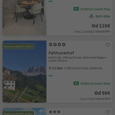
Südtirol Guest Pass
Bett+Bike
Od 120€
1 noc / 2 osob(y) Včetně DPH
Rezervovatelné online
Felthunerhof
Koll/Colle, Villnöss/Funes, Dolomites Region
Lüsen Villnöss
2.5 km
z Villnöss/Funes centrum
Südtirol Guest Pass
Od 98€
1 noc / 1 byt Včetně DPH
Rezervovatelné online