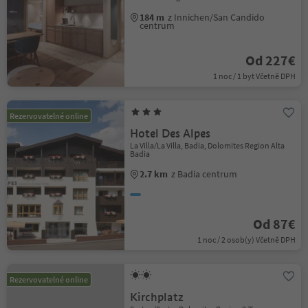
184 m
z Innichen/San Candido
centrum
Od 227€
1 noc / 1 byt Včetně DPH
Rezervovatelné online
Hotel Des Alpes
La Villa/La Villa, Badia, Dolomites Region Alta
Badia
2.7 km
z Badia centrum
Od 87€
1 noc / 2 osob(y) Včetně DPH
Rezervovatelné online
Kirchplatz