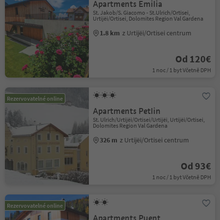
Apartments Emilia
St. Jakob/S. Giacomo - St.Ulrich/Ortisei,
Urtijëi/Ortisei, Dolomites Region Val Gardena
1.8 km
z Urtijëi/Ortisei centrum
Od 120€
1 noc / 1 byt Včetně DPH
Rezervovatelné online
Apartments Petlin
St. Ulrich/Urtijëi/Ortisei/Urtijëi, Urtijëi/Ortisei,
Dolomites Region Val Gardena
326 m
z Urtijëi/Ortisei centrum
Od 93€
1 noc / 1 byt Včetně DPH
Rezervovatelné online
Apartments Puent