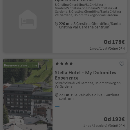
S.Cristina Gherdëina/St.Christina in
Gröden/S.Cristina Gherdëina/S.Cristina Val
Gardena, S.Crestina Gherdëina/Santa Cristina
Val Gardana, Dolomites Region Val Gardena
226 m
z S.Crestina Gherdëina/Santa
Cristina Val Gardana centrum
Od 178€
1 noc / 1 byt Včetně DPH
Rezervovatelné online
Stella Hotel - My Dolomites
Experience
Sëlva/Selva di Val Gardena, Dolomites Region
Val Gardena
771 m
z Sëlva/Selva di Val Gardena
centrum
Od 192€
1 noc / 2 osob(y) Včetně DPH