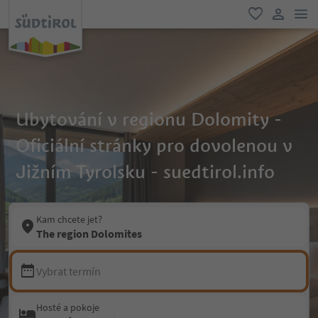
odk
oblíbené
uživatel
Ubytování v regionu Dolomity -
Oficiální stránky pro dovolenou v
Jižním Tyrolsku - suedtirol.info
Kam chcete jet?
The region Dolomites
Vybrat termín
Hosté a pokoje