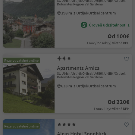
St. Ulrich/Urtijëi/Ortisei/Urtijëi, Urtijëi/Ortisei,
Dolomites Region Val Gardena
398 m
z Urtijëi/Ortisei centrum
Úroveň udržitelnosti 1
Od 100€
1 noc / 2 osob(y) Včetně DPH
Rezervovatelné online
Apartments Arnica
St. Ulrich/Urtijëi/Ortisei/Urtijëi, Urtijëi/Ortisei,
Dolomites Region Val Gardena
633 m
z Urtijëi/Ortisei centrum
Od 220€
1 noc / 1 byt Včetně DPH
Rezervovatelné online
Alpin Hotel Sonnblick