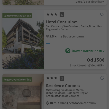
1 noc / 1 byt Včetně DPH
S
Rezervovatelné online
Hotel Conturines
San Cassiano/San Cassiano, Badia, Dolomites
Region Alta Badia
5.5 km
z Badia centrum
Úroveň udržitelnosti 2
Od 150€
1 noc / 2 osob(y) Včetně DPH
S
Rezervovatelné online
Residence Corones
Mitterolang/Valdaora di Mezzo,
Olang/Valdaora, Dolomites Region
Kronplatz/Plan de Corones
18 m
z Olang/Valdaora centrum