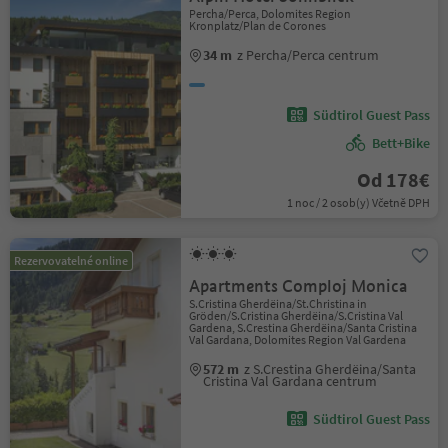
Percha/Perca, Dolomites Region
Kronplatz/Plan de Corones
34 m
z Percha/Perca centrum
Südtirol Guest Pass
Bett+Bike
Od 178€
1 noc / 2 osob(y) Včetně DPH
Rezervovatelné online
Apartments Comploj Monica
S.Cristina Gherdëina/St.Christina in
Gröden/S.Cristina Gherdëina/S.Cristina Val
Gardena, S.Crestina Gherdëina/Santa Cristina
Val Gardana, Dolomites Region Val Gardena
572 m
z S.Crestina Gherdëina/Santa
Cristina Val Gardana centrum
Südtirol Guest Pass