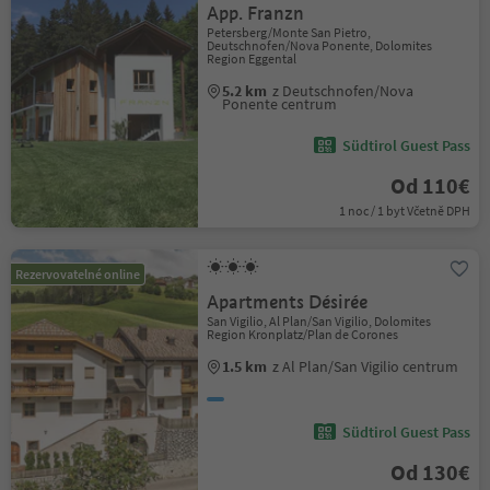
App. Franzn
Petersberg/Monte San Pietro,
Deutschnofen/Nova Ponente, Dolomites
Region Eggental
5.2 km
z Deutschnofen/Nova
Ponente centrum
Südtirol Guest Pass
Od 110€
1 noc / 1 byt Včetně DPH
Rezervovatelné online
Apartments Désirée
San Vigilio, Al Plan/San Vigilio, Dolomites
Region Kronplatz/Plan de Corones
1.5 km
z Al Plan/San Vigilio centrum
Südtirol Guest Pass
Od 130€