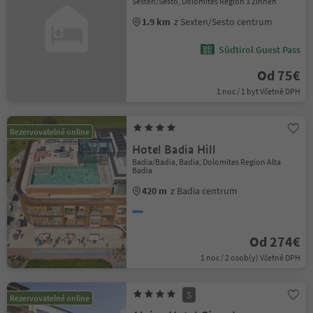
Sexten/Sesto, Dolomites Region 3 Zinnen
1.9 km
z Sexten/Sesto centrum
Südtirol Guest Pass
Od 75€
1 noc / 1 byt Včetně DPH
Rezervovatelné online
Hotel Badia Hill
Badia/Badia, Badia, Dolomites Region Alta
Badia
420 m
z Badia centrum
Od 274€
1 noc / 2 osob(y) Včetně DPH
S
Rezervovatelné online