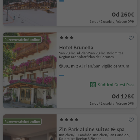
Od 260€
1 noc / 2 osob(y) Včetně DPH
Rezervovatelné online
Hotel Brunella
San Vigilio, Al Plan/San Vigilio, Dolomites
Region Kronplatz/Plan de Corones
301 m
z Al Plan/San Vigilio centrum
Südtirol Guest Pass
Od 128€
1 noc / 2 osob(y) Včetně DPH
Rezervovatelné online
Zin Park alpine suites & spa
Innichen/S. Candido, Innichen/San Candido,
Dolomites Region 3 Zinnen