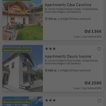
Apartments Cësa Carolina
St. Ulrich/Urtijëi/Ortisei/Urtijëi, Urtijëi/Ortisei,
Dolomites Region Val Gardena
392 m
z Urtijëi/Ortisei centrum
Od 136€
1 noc / 1 byt Včetně DPH
Rezervovatelné online
Apartments Daurú Ivonne
St. Ulrich/Urtijëi/Ortisei/Urtijëi, Urtijëi/Ortisei,
Dolomites Region Val Gardena
680 m
z Urtijëi/Ortisei centrum
Od 208€
1 noc / 1 byt Včetně DPH
Rezervovatelné online