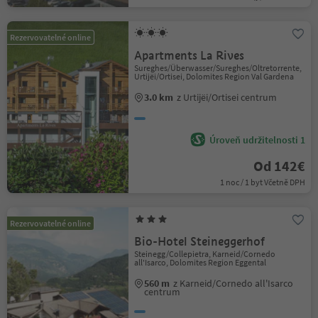
Rezervovatelné online
Apartments La Rives
Sureghes/Überwasser/Sureghes/Oltretorrente,
Urtijëi/Ortisei, Dolomites Region Val Gardena
3.0 km
z Urtijëi/Ortisei centrum
Úroveň udržitelnosti 1
Od 142€
1 noc / 1 byt Včetně DPH
Rezervovatelné online
Bio-Hotel Steineggerhof
Steinegg/Collepietra, Karneid/Cornedo
all'Isarco, Dolomites Region Eggental
560 m
z Karneid/Cornedo all'Isarco
centrum