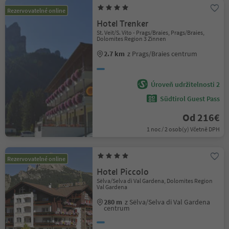
Rezervovatelné online
Hotel Trenker
St. Veit/S. Vito - Prags/Braies, Prags/Braies,
Dolomites Region 3 Zinnen
2.7 km
z Prags/Braies centrum
Úroveň udržitelnosti 2
Südtirol Guest Pass
Od 216€
1 noc / 2 osob(y) Včetně DPH
Rezervovatelné online
Hotel Piccolo
Sëlva/Selva di Val Gardena, Dolomites Region
Val Gardena
280 m
z Sëlva/Selva di Val Gardena
centrum