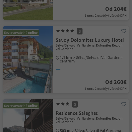
Od 204€
1 noc / 2 osob(y) Včetně DPH
S
Rezervovatelné online
Savoy Dolomites Luxury Hotel
Sëlva/Selva di Val Gardena, Dolomites Region
Val Gardena
1.1 km
z Sëlva/Selva di Val Gardena
centrum
Od 260€
1 noc / 2 osob(y) Včetně DPH
S
Rezervovatelné online
Residence Saleghes
Sëlva/Selva di Val Gardena, Dolomites Region
Val Gardena
503 m
z Sëlva/Selva di Val Gardena