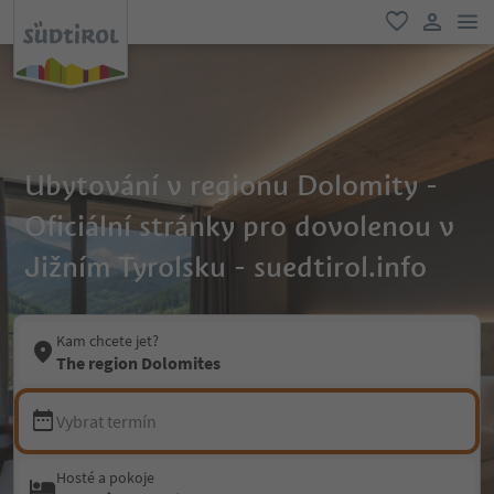
odk
oblíbené
uživatel
Ubytování v regionu Dolomity -
Oficiální stránky pro dovolenou v
Jižním Tyrolsku - suedtirol.info
Kam chcete jet?
The region Dolomites
Vybrat termín
Hosté a pokoje