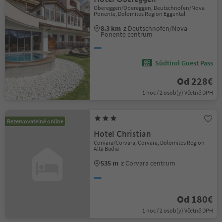
Obereggen/Obereggen, Deutschnofen/Nova
Ponente, Dolomites Region Eggental
8.3 km
z Deutschnofen/Nova
Ponente centrum
Südtirol Guest Pass
Od 228€
1 noc / 2 osob(y) Včetně DPH
Rezervovatelné online
Hotel Christian
Corvara/Corvara, Corvara, Dolomites Region
Alta Badia
535 m
z Corvara centrum
Od 180€
1 noc / 2 osob(y) Včetně DPH