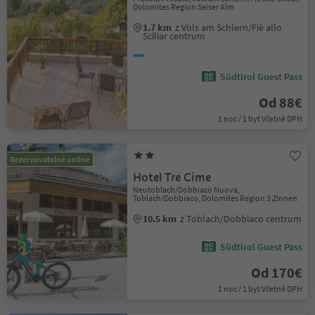
Dolomites Region Seiser Alm
1.7 km
z Völs am Schlern/Fiè allo
Sciliar centrum
Südtirol Guest Pass
Od 88€
1 noc / 1 byt Včetně DPH
Rezervovatelné online
Hotel Tre Cime
Neutoblach/Dobbiaco Nuova,
Toblach/Dobbiaco, Dolomites Region 3 Zinnen
10.5 km
z Toblach/Dobbiaco centrum
Südtirol Guest Pass
Od 170€
1 noc / 1 byt Včetně DPH