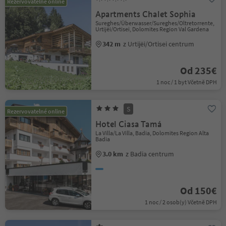
Rezervovatelné online
Apartments Chalet Sophia
Sureghes/Überwasser/Sureghes/Oltretorrente,
Urtijëi/Ortisei, Dolomites Region Val Gardena
342 m
z Urtijëi/Ortisei centrum
Od 235€
1 noc / 1 byt Včetně DPH
S
Rezervovatelné online
Hotel Ciasa Tamá
La Villa/La Villa, Badia, Dolomites Region Alta
Badia
3.0 km
z Badia centrum
Od 150€
1 noc / 2 osob(y) Včetně DPH