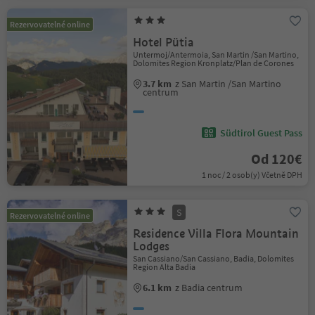
Rezervovatelné online
Hotel Pütia
Untermoj/Antermoia, San Martin /San Martino,
Dolomites Region Kronplatz/Plan de Corones
3.7 km
z San Martin /San Martino
centrum
Südtirol Guest Pass
Od 120€
1 noc / 2 osob(y) Včetně DPH
S
Rezervovatelné online
Residence Villa Flora Mountain
Lodges
San Cassiano/San Cassiano, Badia, Dolomites
Region Alta Badia
6.1 km
z Badia centrum