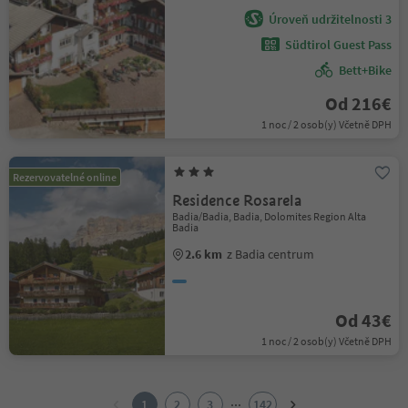
Úroveň udržitelnosti 3
Südtirol Guest Pass
Bett+Bike
Od 216€
1 noc / 2 osob(y) Včetně DPH
Rezervovatelné online
Residence Rosarela
Badia/Badia, Badia, Dolomites Region Alta
Badia
2.6 km
z Badia centrum
Od 43€
1 noc / 2 osob(y) Včetně DPH
1
2
...
1
2
3
142