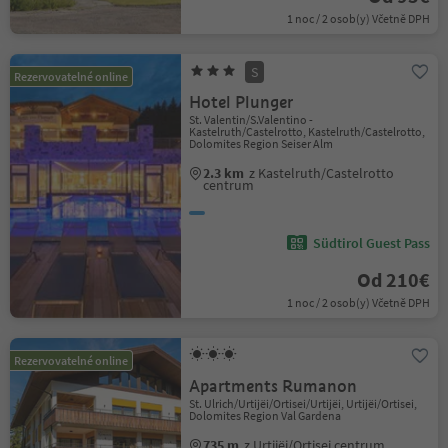
1 noc / 2 osob(y) Včetně DPH
S
Rezervovatelné online
Hotel Plunger
St. Valentin/S.Valentino -
Kastelruth/Castelrotto, Kastelruth/Castelrotto,
Dolomites Region Seiser Alm
2.3 km
z Kastelruth/Castelrotto
centrum
Südtirol Guest Pass
Od 210€
1 noc / 2 osob(y) Včetně DPH
Rezervovatelné online
Apartments Rumanon
St. Ulrich/Urtijëi/Ortisei/Urtijëi, Urtijëi/Ortisei,
Dolomites Region Val Gardena
735 m
z Urtijëi/Ortisei centrum