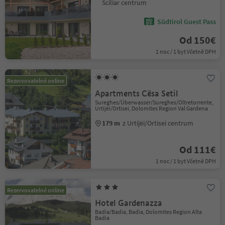
Sciliar centrum
Südtirol Guest Pass
Od 150€
1 noc / 1 byt Včetně DPH
Rezervovatelné online
Apartments Cësa Setil
Sureghes/Überwasser/Sureghes/Oltretorrente,
Urtijëi/Ortisei, Dolomites Region Val Gardena
179 m
z Urtijëi/Ortisei centrum
Od 111€
1 noc / 1 byt Včetně DPH
Rezervovatelné online
Hotel Gardenazza
Badia/Badia, Badia, Dolomites Region Alta
Badia