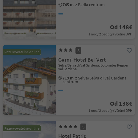
745 m
z Badia centrum
Od 148€
1 noc / 2 osob(y) Včetně DPH
S
Rezervovatelné online
Garni-Hotel Bel Vert
Sëlva/Selva di Val Gardena, Dolomites Region
Val Gardena
719 m
z Sëlva/Selva di Val Gardena
centrum
Od 138€
1 noc / 2 osob(y) Včetně DPH
S
Rezervovatelné online
Hotel Patris