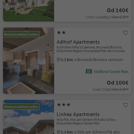
Od 140€
1 noc / 2 osob(y) Včetně DPH
Rezervovatelné online
Adlhof Apartments
Aufhofen/Villa S.Caterina, Bruneck/Brunico,
Dolomites Region Kronplatz/Plan de Corones
2.2 km
z Bruneck/Brunico centrum
Südtirol Guest Pass
Od 100€
1 noc / 1 byt Včetně DPH
Rezervovatelné online
Linhea Apartments
Völs/Fiè, Völs am Schlern/Fiè allo Sciliar,
Dolomites Region Seiser Alm
1.2 km
z Völs am Schlern/Fiè allo