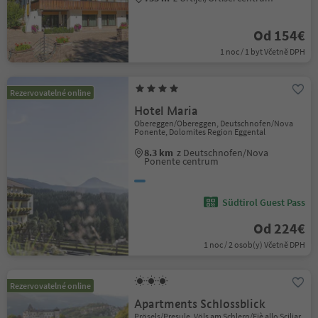
Od 154€
1 noc / 1 byt Včetně DPH
Rezervovatelné online
Hotel Maria
Obereggen/Obereggen, Deutschnofen/Nova
Ponente, Dolomites Region Eggental
8.3 km
z Deutschnofen/Nova
Ponente centrum
Südtirol Guest Pass
Od 224€
1 noc / 2 osob(y) Včetně DPH
Rezervovatelné online
Apartments Schlossblick
Prösels/Presule, Völs am Schlern/Fiè allo Sciliar,