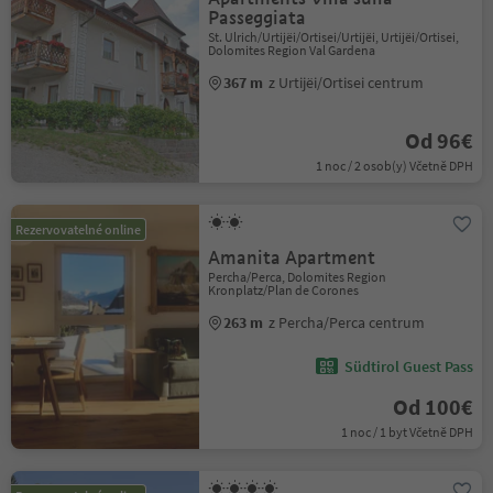
Passeggiata
St. Ulrich/Urtijëi/Ortisei/Urtijëi, Urtijëi/Ortisei,
Dolomites Region Val Gardena
367 m
z Urtijëi/Ortisei centrum
Od 96€
1 noc / 2 osob(y) Včetně DPH
Rezervovatelné online
Amanita Apartment
Percha/Perca, Dolomites Region
Kronplatz/Plan de Corones
263 m
z Percha/Perca centrum
Südtirol Guest Pass
Od 100€
1 noc / 1 byt Včetně DPH