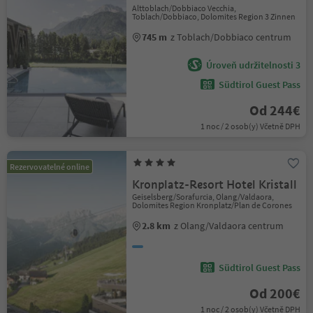
Alttoblach/Dobbiaco Vecchia,
Toblach/Dobbiaco, Dolomites Region 3 Zinnen
745 m
z Toblach/Dobbiaco centrum
Úroveň udržitelnosti 3
Südtirol Guest Pass
Od 244€
1 noc / 2 osob(y) Včetně DPH
Rezervovatelné online
Kronplatz-Resort Hotel Kristall
Geiselsberg/Sorafurcia, Olang/Valdaora,
Dolomites Region Kronplatz/Plan de Corones
2.8 km
z Olang/Valdaora centrum
Südtirol Guest Pass
Od 200€
1 noc / 2 osob(y) Včetně DPH