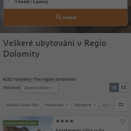
2 hosté / 1 pokoj
Hledat
Veškeré ubytování v Regio
Dolomity
4252
Výsledky
- The region Dolomites
Doporučeno
Objednat:
Südtirol Guest Pass
Hodnocení
Kategorie
Zpracovává
brak ak
Rezervovatelné online
Apartments Villa sulla