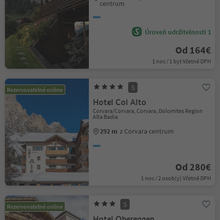
centrum
Úroveň udržitelnosti 1
Od 164€
1 noc / 1 byt Včetně DPH
S
Rezervovatelné online
Hotel Col Alto
Corvara/Corvara, Corvara, Dolomites Region
Alta Badia
292 m
z Corvara centrum
Od 280€
1 noc / 2 osob(y) Včetně DPH
S
Rezervovatelné online
Hotel Obereggen