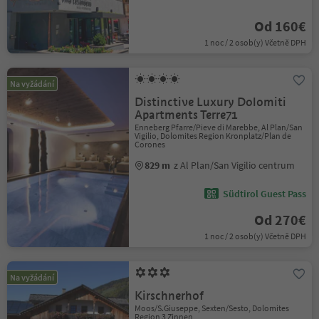
Od 160€
1 noc / 2 osob(y) Včetně DPH
Na vyžádání
Distinctive Luxury Dolomiti
Apartments Terre71
Enneberg Pfarre/Pieve di Marebbe, Al Plan/San
Vigilio, Dolomites Region Kronplatz/Plan de
Corones
829 m
z Al Plan/San Vigilio centrum
Südtirol Guest Pass
Od 270€
1 noc / 2 osob(y) Včetně DPH
Na vyžádání
Kirschnerhof
Moos/S.Giuseppe, Sexten/Sesto, Dolomites
Region 3 Zinnen