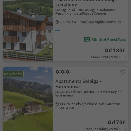
Luxalpine
San Vigilio, Al Plan/San Vigilio, Dolomites
Region Kronplatz/Plan de Corones
359 m
z Al Plan/San Vigilio centrum
Südtirol Guest Pass
Od 180€
1 noc / 1 byt Včetně DPH
Na vyžádání
Apartments Soleiga -
Farmhouse
Sëlva/Selva di Val Gardena, Dolomites Region
Val Gardena
717 m
z Sëlva/Selva di Val Gardena
centrum
Od 70€
1 noc / 2 osob(y) Včetně DPH