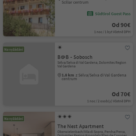
Sciliar centrum
Südtirol Guest Pass
Od 90€
1 noc / 1 byt Včetně DPH
Na vyžádání
B&B - Sobosch
Sëlva/Selva di Val Gardena, Dolomites Region
Val Gardena
1.8 km
z Sëlva/Selva di Val Gardena
centrum
Od 70€
1 noc / 2 osob(y) Včetně DPH
Na vyžádání
The Nest Apartment
Oberwielenbach/Vila di Sopra, Percha/Perca,
Dolomites Region Kronplatz/Plan de Corones