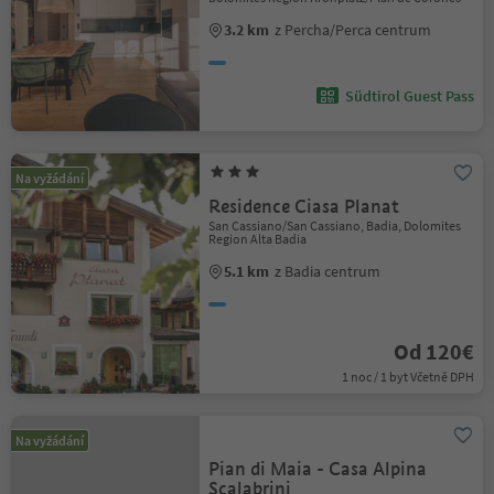
3.2 km
z Percha/Perca centrum
Südtirol Guest Pass
Na vyžádání
Residence Ciasa Planat
San Cassiano/San Cassiano, Badia, Dolomites
Region Alta Badia
5.1 km
z Badia centrum
Od 120€
1 noc / 1 byt Včetně DPH
Na vyžádání
Pian di Maia - Casa Alpina
Scalabrini