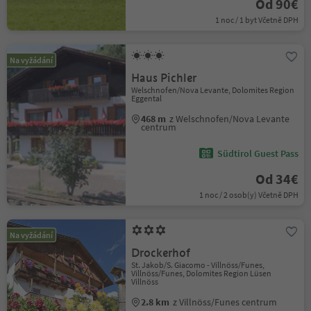
Od 90€
1 noc / 1 byt Včetně DPH
Na vyžádání
Haus Pichler
Welschnofen/Nova Levante, Dolomites Region
Eggental
468 m
z Welschnofen/Nova Levante
centrum
Südtirol Guest Pass
Od 34€
1 noc / 2 osob(y) Včetně DPH
Na vyžádání
Drockerhof
St. Jakob/S. Giacomo - Villnöss/Funes,
Villnöss/Funes, Dolomites Region Lüsen
Villnöss
2.8 km
z Villnöss/Funes centrum