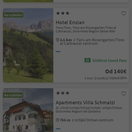
Na vyžádání
Hotel Enzian
Tiers/Tires, Tiers am Rosengarten/Tires al
Catinaccio, Dolomites Region Seiser Alm
2.6 km
z Tiers am Rosengarten/Tires
al Catinaccio centrum
Südtirol Guest Pass
Od 140€
1 noc / 2 osob(y) Včetně DPH
Na vyžádání
Apartments Villa Schmalzl
St. Ulrich/Urtijëi/Ortisei/Urtijëi, Urtijëi/Ortisei,
Dolomites Region Val Gardena
766 m
z Urtijëi/Ortisei centrum