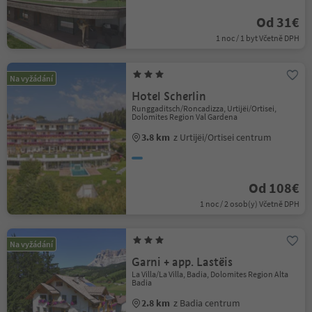
Od 31€
1 noc / 1 byt Včetně DPH
Na vyžádání
Hotel Scherlin
Runggaditsch/Roncadizza, Urtijëi/Ortisei,
Dolomites Region Val Gardena
3.8 km
z Urtijëi/Ortisei centrum
Od 108€
1 noc / 2 osob(y) Včetně DPH
Na vyžádání
Garni + app. Lastëis
La Villa/La Villa, Badia, Dolomites Region Alta
Badia
2.8 km
z Badia centrum