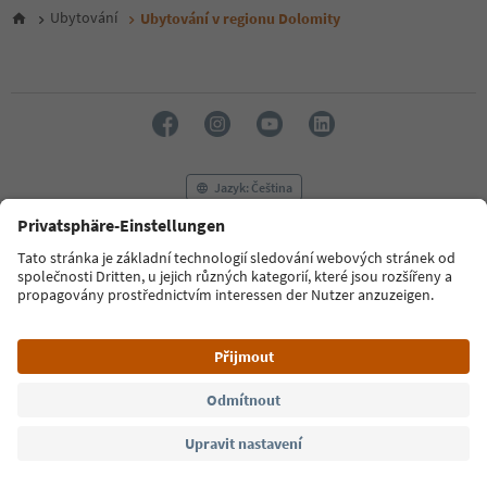
6
Ubytování
Ubytování v regionu Dolomity
7
8
9
10
11
12
13
14
Jazyk: Čeština
15
16
17
FAQ
Kontaktujte nás
Tisk
MICE
18
Zásady ochrany osobních údajů
Podmínky a ujednání
Tiráž
19
20
Zásady používání souborů cookie
Filmová komise
O nás
21
Prohlášení o přístupnosti
South Tyrol B2B
22
23
24
© 2026 IDM Südtirol
25
26
27