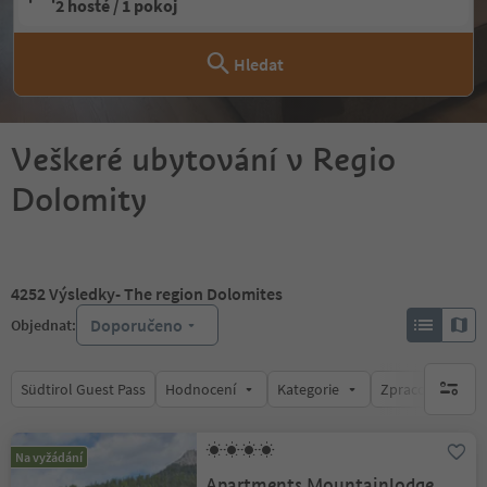
2 hosté / 1 pokoj
Hledat
Veškeré ubytování v Regio
Dolomity
4252
Výsledky
- The region Dolomites
Doporučeno
Objednat:
Südtirol Guest Pass
Hodnocení
Kategorie
Zpracovává
brak ak
Na vyžádání
Apartments Mountainlodge