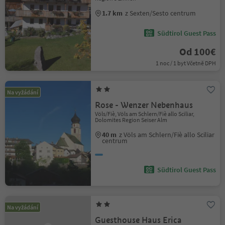
1.7 km
z Sexten/Sesto centrum
Südtirol Guest Pass
Od 100€
1 noc / 1 byt Včetně DPH
Na vyžádání
Rose - Wenzer Nebenhaus
Völs/Fiè, Völs am Schlern/Fiè allo Sciliar,
Dolomites Region Seiser Alm
40 m
z Völs am Schlern/Fiè allo Sciliar
centrum
Südtirol Guest Pass
Na vyžádání
Guesthouse Haus Erica