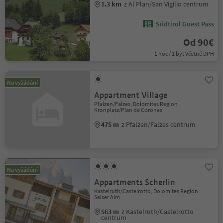
1.3 km
z Al Plan/San Vigilio centrum
Südtirol Guest Pass
Od 90€
1 noc / 1 byt Včetně DPH
Na vyžádání
Appartment Village
Pfalzen/Falzes, Dolomites Region
Kronplatz/Plan de Corones
475 m
z Pfalzen/Falzes centrum
Na vyžádání
Appartments Scherlin
Kastelruth/Castelrotto, Dolomites Region
Seiser Alm
563 m
z Kastelruth/Castelrotto
centrum