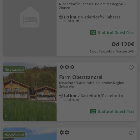
Niederdorf/Villabassa, Dolomites Region 3
Zinnen
1.9 km
z Niederdorf/Villabassa
centrum
Südtirol Guest Pass
Od 120€
1 noc / 2 osob(y) Včetně DPH
Na vyžádání
Farm Oberstandrei
Kastelruth/Castelrotto, Dolomites Region
Seiser Alm
1.4 km
z Kastelruth/Castelrotto
centrum
Südtirol Guest Pass
Na vyžádání