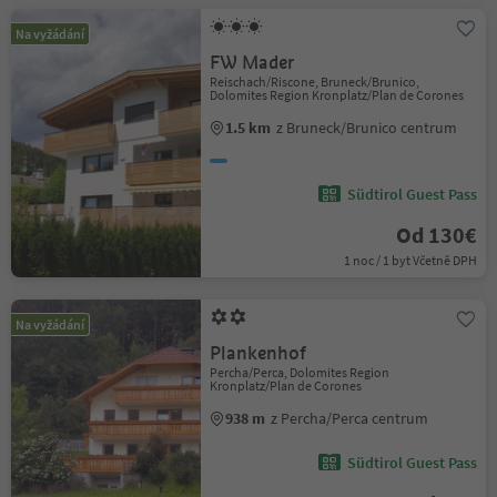
Na vyžádání
FW Mader
Reischach/Riscone, Bruneck/Brunico,
Dolomites Region Kronplatz/Plan de Corones
1.5 km
z Bruneck/Brunico centrum
Südtirol Guest Pass
Od 130€
1 noc / 1 byt Včetně DPH
Na vyžádání
Plankenhof
Percha/Perca, Dolomites Region
Kronplatz/Plan de Corones
938 m
z Percha/Perca centrum
Südtirol Guest Pass