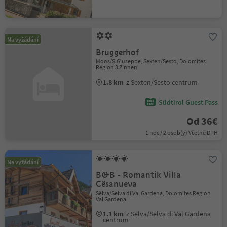
Na vyžádání
Bruggerhof
Moos/S.Giuseppe, Sexten/Sesto, Dolomites
Region 3 Zinnen
1.8 km
z Sexten/Sesto centrum
Südtirol Guest Pass
Od 36€
1 noc / 2 osob(y) Včetně DPH
Na vyžádání
B&B - Romantik Villa
Cësanueva
Sëlva/Selva di Val Gardena, Dolomites Region
Val Gardena
1.1 km
z Sëlva/Selva di Val Gardena
centrum