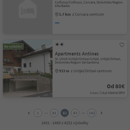
Colfosco/Colfosco, Corvara, Dolomites Region
Alta Badia
1.7 km
z Corvara centrum
Na vyžádání
Apartments Antines
St. Ulrich/Urtijëi/Ortisei/Urtijëi, Urtijëi/Ortisei,
Dolomites Region Val Gardena
933 m
z Urtijëi/Ortisei centrum
Od 80€
1 noc / 1 byt Včetně DPH
1
2
...
...
1
81
82
83
142
3
4
2431 - 2460 z 4252 výsledky
5