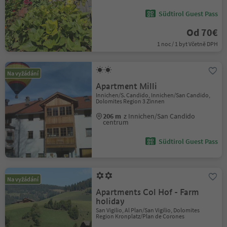
Südtirol Guest Pass
Od 70€
1 noc / 1 byt Včetně DPH
Na vyžádání
Apartment Milli
Innichen/S. Candido, Innichen/San Candido,
Dolomites Region 3 Zinnen
206 m
z Innichen/San Candido
centrum
Südtirol Guest Pass
Na vyžádání
Apartments Col Hof - Farm
holiday
San Vigilio, Al Plan/San Vigilio, Dolomites
Region Kronplatz/Plan de Corones