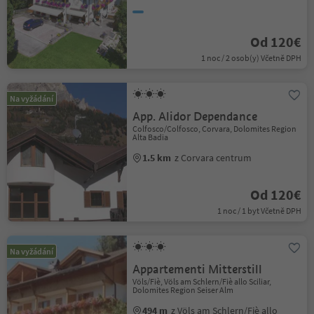
Od 120€
1 noc / 2 osob(y) Včetně DPH
Na vyžádání
App. Alidor Dependance
Colfosco/Colfosco, Corvara, Dolomites Region
Alta Badia
1.5 km
z Corvara centrum
Od 120€
1 noc / 1 byt Včetně DPH
Na vyžádání
Appartementi Mitterstill
Völs/Fiè, Völs am Schlern/Fiè allo Sciliar,
Dolomites Region Seiser Alm
494 m
z Völs am Schlern/Fiè allo