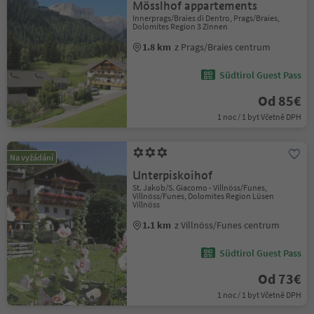
Mösslhof appartements
Innerprags/Braies di Dentro, Prags/Braies,
Dolomites Region 3 Zinnen
1.8 km
z Prags/Braies centrum
Südtirol Guest Pass
Od 85€
1 noc / 1 byt Včetně DPH
Na vyžádání
Unterpiskoihof
St. Jakob/S. Giacomo - Villnöss/Funes,
Villnöss/Funes, Dolomites Region Lüsen
Villnöss
1.1 km
z Villnöss/Funes centrum
Südtirol Guest Pass
Od 73€
1 noc / 1 byt Včetně DPH