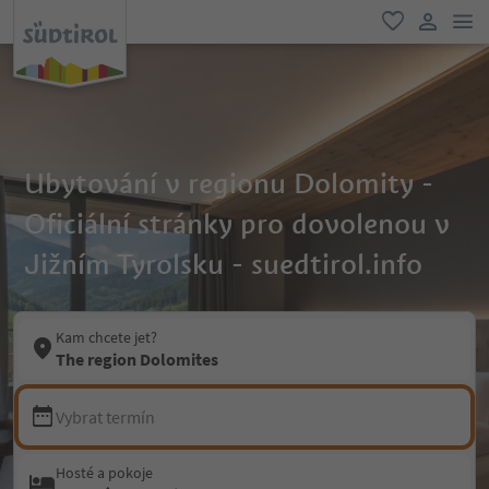
odk
oblíbené
uživatel
Ubytování v regionu Dolomity -
Oficiální stránky pro dovolenou v
Jižním Tyrolsku - suedtirol.info
Kam chcete jet?
The region Dolomites
Vybrat termín
Hosté a pokoje