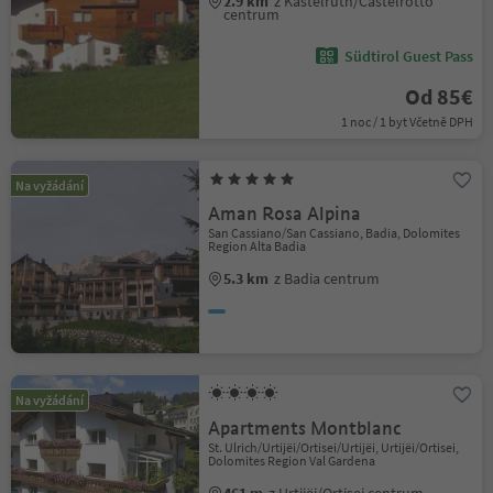
2.9 km
z Kastelruth/Castelrotto
centrum
Südtirol Guest Pass
Od 85€
1 noc / 1 byt Včetně DPH
Na vyžádání
Aman Rosa Alpina
San Cassiano/San Cassiano, Badia, Dolomites
Region Alta Badia
5.3 km
z Badia centrum
Na vyžádání
Apartments Montblanc
St. Ulrich/Urtijëi/Ortisei/Urtijëi, Urtijëi/Ortisei,
Dolomites Region Val Gardena