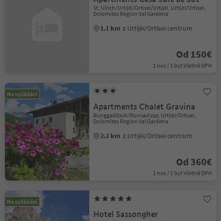
St. Ulrich/Urtijëi/Ortisei/Urtijëi, Urtijëi/Ortisei,
Dolomites Region Val Gardena
1.1 km
z Urtijëi/Ortisei centrum
Od 150€
1 noc / 1 byt Včetně DPH
Na vyžádání
Apartments Chalet Gravina
Runggaditsch/Roncadizza, Urtijëi/Ortisei,
Dolomites Region Val Gardena
2.2 km
z Urtijëi/Ortisei centrum
Od 360€
1 noc / 1 byt Včetně DPH
Na vyžádání
Hotel Sassongher