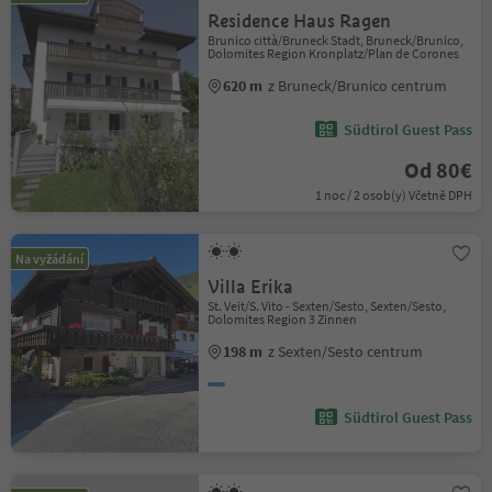
Residence Haus Ragen
Brunico città/Bruneck Stadt, Bruneck/Brunico,
Dolomites Region Kronplatz/Plan de Corones
620 m
z Bruneck/Brunico centrum
Südtirol Guest Pass
Od 80€
1 noc / 2 osob(y) Včetně DPH
Na vyžádání
Villa Erika
St. Veit/S. Vito - Sexten/Sesto, Sexten/Sesto,
Dolomites Region 3 Zinnen
198 m
z Sexten/Sesto centrum
Südtirol Guest Pass