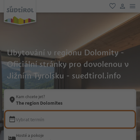
odk
oblíbené
uživatel
Ubytování v regionu Dolomity -
Oficiální stránky pro dovolenou v
Jižním Tyrolsku - suedtirol.info
Kam chcete jet?
The region Dolomites
Vybrat termín
Hosté a pokoje