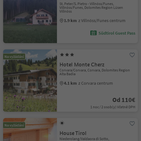
St. Peter/S. Pietro - Villnöss/Funes,
Villnöss/Funes, Dolomites Region Lüsen
Villnöss
1.9 km
z Villnöss/Funes centrum
Südtirol Guest Pass
Na vyžádání
Hotel Monte Cherz
Corvara/Corvara, Corvara, Dolomites Region
Alta Badia
4.1 km
z Corvara centrum
Od 110€
1 noc / 2 osob(y) Včetně DPH
Na vyžádání
House Tirol
Niederolang/Valdaora di Sotto,