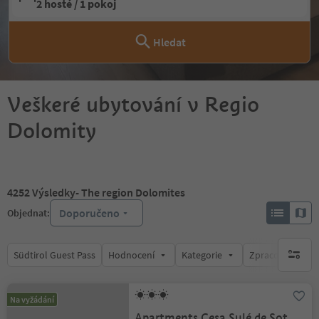
2 hosté / 1 pokoj
Hledat
Veškeré ubytování v Regio
Dolomity
4252
Výsledky
- The region Dolomites
Doporučeno
Objednat:
Südtirol Guest Pass
Hodnocení
Kategorie
Zpracovává
brak ak
Na vyžádání
Apartments Cesa Sulé de Sot