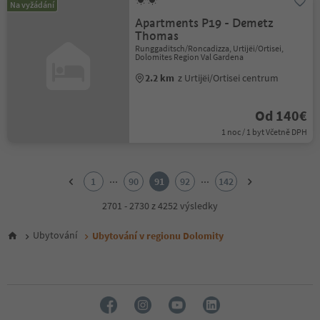
Na vyžádání
Apartments P19 - Demetz
Thomas
Runggaditsch/Roncadizza, Urtijëi/Ortisei,
Dolomites Region Val Gardena
2.2 km
z Urtijëi/Ortisei centrum
Od 140€
1 noc / 1 byt Včetně DPH
1
2
...
...
1
90
91
92
142
3
4
2701 - 2730 z 4252 výsledky
5
6
Ubytování
Ubytování v regionu Dolomity
7
8
9
10
11
12