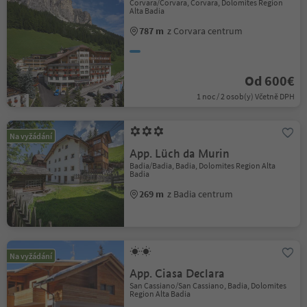
Corvara/Corvara, Corvara, Dolomites Region
Alta Badia
787 m
z Corvara centrum
Od 600€
1 noc / 2 osob(y) Včetně DPH
Na vyžádání
App. Lüch da Murin
Badia/Badia, Badia, Dolomites Region Alta
Badia
269 m
z Badia centrum
Na vyžádání
App. Ciasa Declara
San Cassiano/San Cassiano, Badia, Dolomites
Region Alta Badia