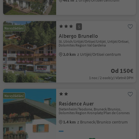
461 m
z Urtijëi/Ortisei centrum
S
Na vyžádání
Albergo Brunello
St. Ulrich/Urtijëi/Ortisei/Urtijëi, Urtijëi/Ortisei,
Dolomites Region Val Gardena
2.0 km
z Urtijëi/Ortisei centrum
Od 150€
1 noc / 2 osob(y) Včetně DPH
Na vyžádání
Residence Auer
Dietenheim/Teodone, Bruneck/Brunico,
Dolomites Region Kronplatz/Plan de Corones
1.4 km
z Bruneck/Brunico centrum