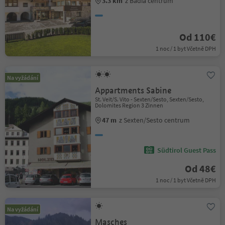
3.3 km
z Badia centrum
Od 110€
1 noc / 1 byt Včetně DPH
Na vyžádání
Appartments Sabine
St. Veit/S. Vito - Sexten/Sesto, Sexten/Sesto,
Dolomites Region 3 Zinnen
47 m
z Sexten/Sesto centrum
Südtirol Guest Pass
Od 48€
1 noc / 1 byt Včetně DPH
Na vyžádání
Masches