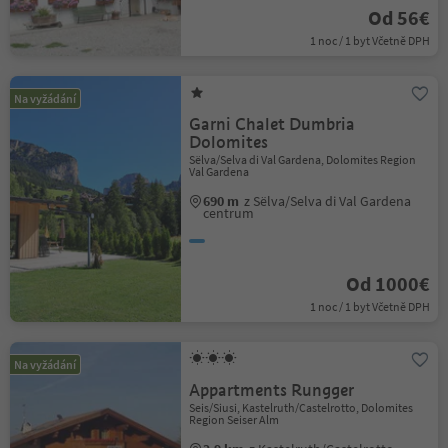
Od 56€
1 noc / 1 byt Včetně DPH
Na vyžádání
Garni Chalet Dumbria
Dolomites
Sëlva/Selva di Val Gardena, Dolomites Region
Val Gardena
690 m
z Sëlva/Selva di Val Gardena
centrum
Od 1000€
1 noc / 1 byt Včetně DPH
Na vyžádání
Appartments Rungger
Seis/Siusi, Kastelruth/Castelrotto, Dolomites
Region Seiser Alm