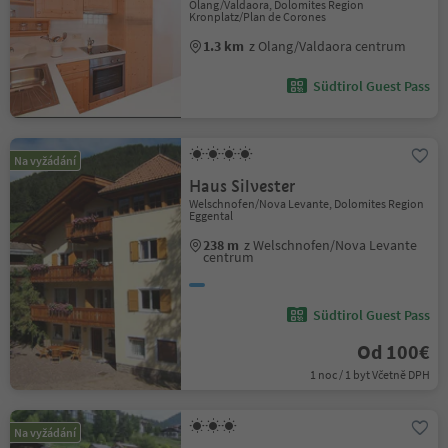
Olang/Valdaora, Dolomites Region
Kronplatz/Plan de Corones
1.3 km
z Olang/Valdaora centrum
Südtirol Guest Pass
Na vyžádání
Haus Silvester
Welschnofen/Nova Levante, Dolomites Region
Eggental
238 m
z Welschnofen/Nova Levante
centrum
Südtirol Guest Pass
Od 100€
1 noc / 1 byt Včetně DPH
Na vyžádání