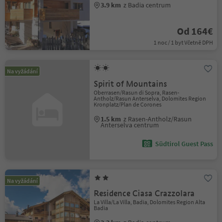
3.9 km
z Badia centrum
Od 164€
1 noc / 1 byt Včetně DPH
Na vyžádání
Spirit of Mountains
Oberrasen/Rasun di Sopra, Rasen-
Antholz/Rasun Anterselva, Dolomites Region
Kronplatz/Plan de Corones
1.5 km
z Rasen-Antholz/Rasun
Anterselva centrum
Südtirol Guest Pass
Na vyžádání
Residence Ciasa Crazzolara
La Villa/La Villa, Badia, Dolomites Region Alta
Badia