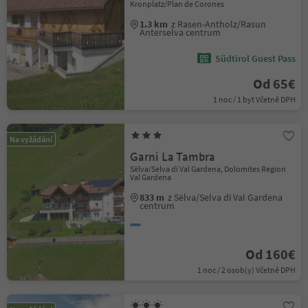
Kronplatz/Plan de Corones
1.3 km
z Rasen-Antholz/Rasun
Anterselva centrum
Südtirol Guest Pass
Od 65€
1 noc / 1 byt Včetně DPH
Na vyžádání
Garni La Tambra
Sëlva/Selva di Val Gardena, Dolomites Region
Val Gardena
833 m
z Sëlva/Selva di Val Gardena
centrum
Od 160€
1 noc / 2 osob(y) Včetně DPH