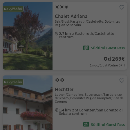
Na vyžádání
Chalet Adriana
Seis/Siusi, Kastelruth/Castelrotto, Dolomites
Region Seiser Alm
2.7 km
z Kastelruth/Castelrotto
centrum
Südtirol Guest Pass
Od 269€
1 noc / 1 byt Včetně DPH
Na vyžádání
Hechtler
Lothen/Campolino, St.Lorenzen/San Lorenzo
di Sebato, Dolomites Region Kronplatz/Plan de
Corones
1.4 km
z St.Lorenzen/San Lorenzo di
Sebato centrum
Südtirol Guest Pass