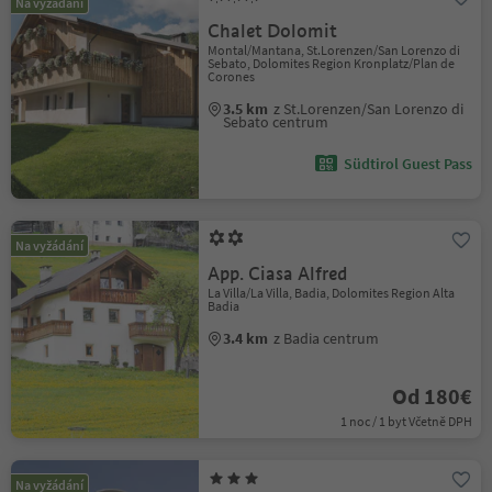
Na vyžádání
Chalet Dolomit
Montal/Mantana, St.Lorenzen/San Lorenzo di
Sebato, Dolomites Region Kronplatz/Plan de
Corones
3.5 km
z St.Lorenzen/San Lorenzo di
Sebato centrum
Südtirol Guest Pass
Na vyžádání
App. Ciasa Alfred
La Villa/La Villa, Badia, Dolomites Region Alta
Badia
3.4 km
z Badia centrum
Od 180€
1 noc / 1 byt Včetně DPH
Na vyžádání